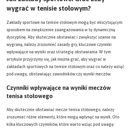
wygrać w tenisie stołowym?
Zakłady sportowe na tenisie stołowym mogą być ekscytującym
sposobem na zwiększenie zaangażowania w tę dynamiczną
dyscyplinę. Aby skutecznie obstawiać i zwiększyć szanse na
wygraną, należy zrozumieć zasady gry, kluczowe czynniki
wpływające na wyniki oraz strategię obstawiania. W tym
artykule przyjrzymy się, jak można grać, aby wygrać w
zakładach sportowych na tenisie stołowym oraz co należy wziąć
pod uwagę, obstawiając zawodników czy wyniki meczów.
Czynniki wpływające na wyniki meczów
tenisa stołowego
Aby skutecznie obstawiać mecze tenisa stołowego, należy
zrozumieć różne elementy, które mogą wpłynąć na wynik. Oto
kilka kluczowych czynników, które warto wziąć pod uwagę: