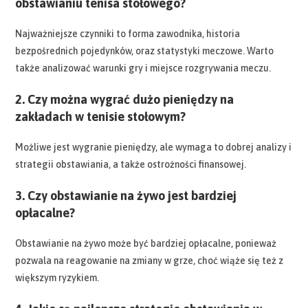
obstawianiu tenisa stołowego?
Najważniejsze czynniki to forma zawodnika, historia
bezpośrednich pojedynków, oraz statystyki meczowe. Warto
także analizować warunki gry i miejsce rozgrywania meczu.
2. Czy można wygrać dużo pieniędzy na
zakładach w tenisie stołowym?
Możliwe jest wygranie pieniędzy, ale wymaga to dobrej analizy i
strategii obstawiania, a także ostrożności finansowej.
3. Czy obstawianie na żywo jest bardziej
opłacalne?
Obstawianie na żywo może być bardziej opłacalne, ponieważ
pozwala na reagowanie na zmiany w grze, choć wiąże się też z
większym ryzykiem.