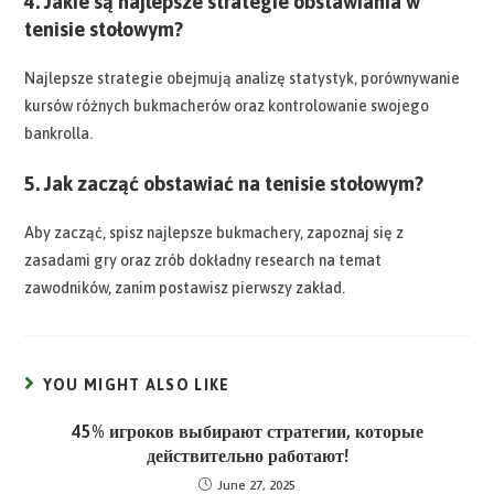
4. Jakie są najlepsze strategie obstawiania w
tenisie stołowym?
Najlepsze strategie obejmują analizę statystyk, porównywanie
kursów różnych bukmacherów oraz kontrolowanie swojego
bankrolla.
5. Jak zacząć obstawiać na tenisie stołowym?
Aby zacząć, spisz najlepsze bukmachery, zapoznaj się z
zasadami gry oraz zrób dokładny research na temat
zawodników, zanim postawisz pierwszy zakład.
YOU MIGHT ALSO LIKE
45% игроков выбирают стратегии, которые
действительно работают!
June 27, 2025