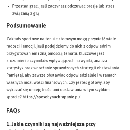
Przestań grać, jeśli zaczynasz odczuwać presję lub stres
związaną z grą.
Podsumowanie
Zakłady sportowe na tenisie stołowym mogą przynieść wiele
radości i emocji, jeśli podejdziemy do nich z odpowiednim
przygotowaniem i znajomością tematu. Kluczowe jest
zrozumienie czynników wpływających na wyniki, analiza
statystyk oraz wdrażanie sprawdzonych strategii obstawiania.
Pamiętaj, aby zawsze obstawiać odpowiedzialnie i w ramach
własnych możliwości finansowych. Czy jesteś gotowy, aby
wykazać się umiejętnościami obstawiania w tym szybkim
sporcie?
https://sposobynachrapanie.pl/
FAQs
1. Jakie czynniki są najważniejsze przy