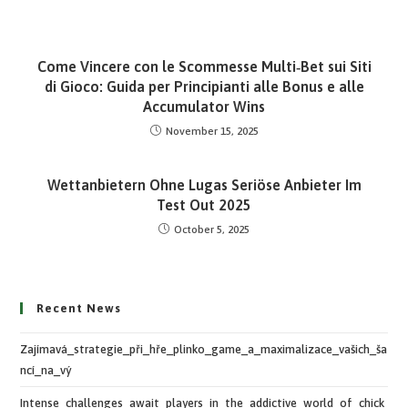
Come Vincere con le Scommesse Multi‑Bet sui Siti
di Gioco: Guida per Principianti alle Bonus e alle
Accumulator Wins
November 15, 2025
Wettanbietern Ohne Lugas Seriöse Anbieter Im
Test Out 2025
October 5, 2025
Recent News
Zajímavá_strategie_při_hře_plinko_game_a_maximalizace_vašich_ša
ncí_na_vý
Intense_challenges_await_players_in_the_addictive_world_of_chick