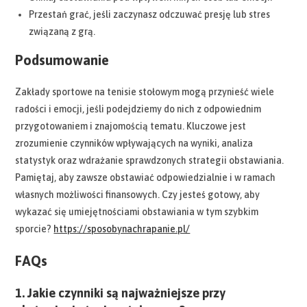
Przestań grać, jeśli zaczynasz odczuwać presję lub stres
związaną z grą.
Podsumowanie
Zakłady sportowe na tenisie stołowym mogą przynieść wiele
radości i emocji, jeśli podejdziemy do nich z odpowiednim
przygotowaniem i znajomością tematu. Kluczowe jest
zrozumienie czynników wpływających na wyniki, analiza
statystyk oraz wdrażanie sprawdzonych strategii obstawiania.
Pamiętaj, aby zawsze obstawiać odpowiedzialnie i w ramach
własnych możliwości finansowych. Czy jesteś gotowy, aby
wykazać się umiejętnościami obstawiania w tym szybkim
sporcie?
https://sposobynachrapanie.pl/
FAQs
1. Jakie czynniki są najważniejsze przy