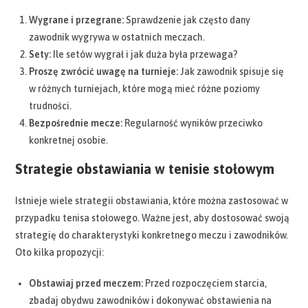
Wygrane i przegrane:
Sprawdzenie jak często dany
zawodnik wygrywa w ostatnich meczach.
Sety:
Ile setów wygrał i jak duża była przewaga?
Proszę zwrócić uwagę na turnieje:
Jak zawodnik spisuje się
w różnych turniejach, które mogą mieć różne poziomy
trudności.
Bezpośrednie mecze:
Regularność wyników przeciwko
konkretnej osobie.
Strategie obstawiania w tenisie stołowym
Istnieje wiele strategii obstawiania, które można zastosować w
przypadku tenisa stołowego. Ważne jest, aby dostosować swoją
strategię do charakterystyki konkretnego meczu i zawodników.
Oto kilka propozycji:
Obstawiaj przed meczem:
Przed rozpoczęciem starcia,
zbadaj obydwu zawodników i dokonywać obstawienia na