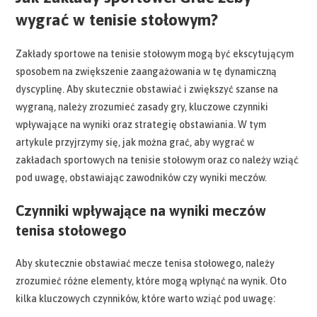
wygrać w tenisie stołowym?
Zakłady sportowe na tenisie stołowym mogą być ekscytującym
sposobem na zwiększenie zaangażowania w tę dynamiczną
dyscyplinę. Aby skutecznie obstawiać i zwiększyć szanse na
wygraną, należy zrozumieć zasady gry, kluczowe czynniki
wpływające na wyniki oraz strategię obstawiania. W tym
artykule przyjrzymy się, jak można grać, aby wygrać w
zakładach sportowych na tenisie stołowym oraz co należy wziąć
pod uwagę, obstawiając zawodników czy wyniki meczów.
Czynniki wpływające na wyniki meczów
tenisa stołowego
Aby skutecznie obstawiać mecze tenisa stołowego, należy
zrozumieć różne elementy, które mogą wpłynąć na wynik. Oto
kilka kluczowych czynników, które warto wziąć pod uwagę: