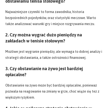
obstawianiu tenisa stołowego?
Najważniejsze czynniki to forma zawodnika, historia
bezpośrednich pojedynków, oraz statystyki meczowe. Warto
także analizować warunki gry i miejsce rozgrywania meczu.
2. Czy można wygrać dużo pieniędzy na
zakładach w tenisie stołowym?
Możliwe jest wygranie pieniędzy, ale wymaga to dobrej analizy i
strategii obstawiania, a także ostrożności finansowej.
3. Czy obstawianie na żywo jest bardziej
opłacalne?
Obstawianie na żywo może być bardziej opłacalne, ponieważ
pozwala na reagowanie na zmiany w grze, choć wiąże się też z
większym ryzykiem.