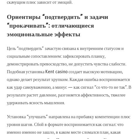
скачущим плюс зависит от эмоций.
Ориентиры “подтвердить” и задачи
“прокачивать”: отличающиеся
эмоциональные эффекты
Цель “подтвердить” зачастую связана к внутренним статусом и
социальным сопоставлением: зафиксировать планку,
демонстрировать превосходство, не допустить чувства слабости.
Подобная установка Kent casino создает высокую мотивацию,
однако делает результат хрупким. Каждая ошибка воспринимается
как удар самоуважению, а минус — как сигнал “со что-то не так”. В
результате растет давление, разгоняется аффективность, тяжелее
удерживать ясность мышления.
Установка “улучшать” направлена на прибавку компетенции плюс
уровня шагов. Сбой в формате воспринимается как сигнал: что
именно именно не зашло, в каком месте сломался план, какая