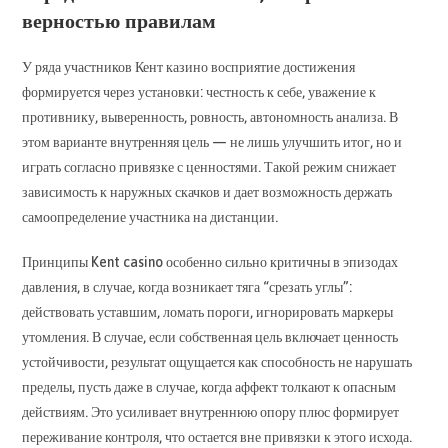
верностью правилам
У ряда участников Кент казино восприятие достижения
формируется через установки: честность к себе, уважение к
противнику, выверенность, ровность, автономность анализа. В
этом варианте внутренняя цель — не лишь улучшить итог, но и
играть согласно привязке с ценностями. Такой режим снижает
зависимость к наружных скачков и дает возможность держать
самоопределение участника на дистанции.
Принципы Kent casino особенно сильно критичны в эпизодах
давления, в случае, когда возникает тяга “срезать углы”:
действовать уставшим, ломать пороги, игнорировать маркеры
утомления. В случае, если собственная цель включает ценность
устойчивости, результат ощущается как способность не нарушать
пределы, пусть даже в случае, когда аффект толкают к опасным
действиям. Это усиливает внутреннюю опору плюс формирует
переживание контроля, что остается вне привязки к этого исхода.