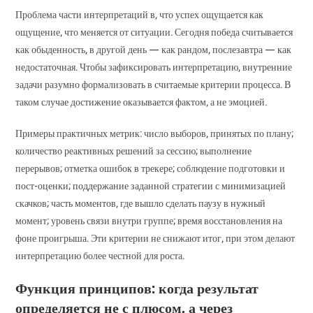
Проблема части интерпретаций в, что успех ощущается как
ощущение, что меняется от ситуации. Сегодня победа считывается
как обыденность, в другой день — как рандом, послезавтра — как
недостаточная. Чтобы зафиксировать интерпретацию, внутренние
задачи разумно формализовать в считаемые критерии процесса. В
таком случае достижение оказывается фактом, а не эмоцией.
Примеры практичных метрик: число выборов, принятых по плану;
количество реактивных решений за сессию; выполнение
перерывов; отметка ошибок в трекере; соблюдение подготовки и
пост-оценки; поддержание заданной стратегии с минимизацией
скачков; часть моментов, где вышло сделать паузу в нужный
момент; уровень связи внутри группе; время восстановления на
фоне проигрыша. Эти критерии не снижают итог, при этом делают
интерпретацию более честной для роста.
Функция принципов: когда результат
определяется не с плюсом, а через