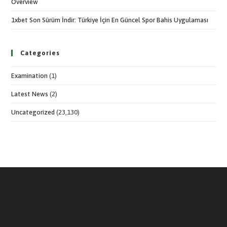
Overview
1xbet Son Sürüm İndir: Türkiye İçin En Güncel Spor Bahis Uygulaması
Categories
Examination
(1)
Latest News
(2)
Uncategorized
(23,130)