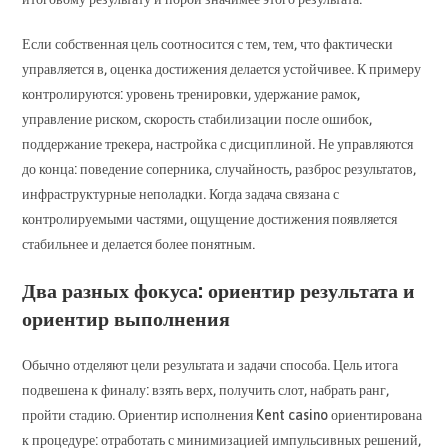
Если собственная цель соотносится с тем, тем, что фактически
управляется в, оценка достижения делается устойчивее. К примеру
контролируются: уровень тренировки, удержание рамок,
управление риском, скорость стабилизации после ошибок,
поддержание трекера, настройка с дисциплиной. Не управляются
до конца: поведение соперника, случайность, разброс результатов,
инфраструктурные неполадки. Когда задача связана с
контролируемыми частями, ощущение достижения появляется
стабильнее и делается более понятным.
Два разных фокуса: ориентир результата и
ориентир выполнения
Обычно отделяют цели результата и задачи способа. Цель итога
подвешена к финалу: взять верх, получить слот, набрать ранг,
пройти стадию. Ориентир исполнения Kent casino ориентирована
к процедуре: отработать с минимизацией импульсивных решений,