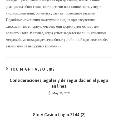
победы”: улучшение поведения при давление, более ровное
реакция на сбою, снижение времени восстановления, уход от
лишних действий, более аккуратная проведение тактики.
Подобные изменения зачастую не видны при отсутствии
фиксации, но в первую очередь они формируют основу для
ровного итога. В случае, когда успех задается не лишь конечной
метрикой, мотивация делается более устойчивой при этом слабее
зависимой от наружных колебаний.
YOU MIGHT ALSO LIKE
Consideraciones legales y de seguridad en el juego
en línea
May 20, 2025
Glory Casino Login.2144 (2)