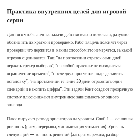
Практика внутренних целей для игровой
серии
Для того чтобы личные задачи действительно помогали, разумно
обозначить их кратко и проверяемо. Рабочая цель поясняет через
проверки: что держится в, каким способом это измеряется, за какой
отрезок оценивается. Так: “на протяжении отрезок семи дней
держать трекер выборов”, “на любой практике не выходить за
ограничение времени”, “после двух просчетов подряд ставить
остановку”, “на протяжении течение 30 дней отработать один
сценарий и накопить цифры”. Эти задачи Кент создают прозрачную
систему плюс снижают внутреннюю зависимость от одного
эпизода.
Плюс выручает развод ориентиров на уровням. Слой 1 — основная
ровность (ритм, перерывы, минимизация утомления). Уровень
следующий — точность решений (алгоритм, режим, разбор