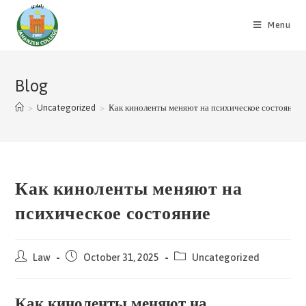
Skip
to
Menu
content
Blog
>
Uncategorized
>
Как киноленты меняют на психическое состояние
Как киноленты меняют на
психическое состояние
Post
Post
Post
Law
October 31, 2025
Uncategorized
author:
published:
category:
Как киноленты меняют на