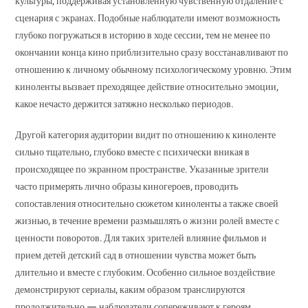
культуры, поддерживая установленную чувственную отдаление с
сценария с экранах. Подобные наблюдатели имеют возможность
глубоко погружаться в историю в ходе сессии, тем не менее по
окончании конца кино приблизительно сразу восстанавливают по
отношению к личному обычному психологическому уровню. Этим
киноленты вызвает преходящее действие относительно эмоции,
какое нечасто держится затяжно несколько периодов.
Другой категория аудитории видит по отношению к киноленте
сильно тщательно, глубоко вместе с психически вникая в
происходящее по экранном пространстве. Указанные зрители
часто примерять лично образы киногероев, проводить
сопоставления относительно сюжетом киноленты а также своей
жизнью, в течение времени размышлять о жизни ролей вместе с
ценности поворотов. Для таких зрителей влияние фильмов и
прием детей детский сад в отношении чувства может быть
длительно и вместе с глубоким. Особенно сильное воздействие
демонстрируют сериалы, каким образом транслируются
продолжительно — наблюдатели сопереживают к героям,