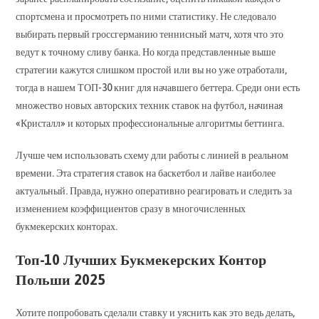
спортсмена и просмотреть по ними статистику. Не следовало
выбирать первый гроссгерманию теннисный матч, хотя что это
ведут к точному сливу банка. Но когда представленные выше
стратегии кажутся слишком простой или вы но уже отработали,
тогда в нашем ТОП-30 книг для начавшего беттера. Среди они есть
множество новых авторских техник ставок на футбол, начиная
«Кристалл» и которых профессиональные алгоритмы беттинга.
Лучше чем использовать схему дли работы с линией в реальном
времени. Эта стратегия ставок на баскетбол и лайве наиболее
актуальный. Правда, нужно оперативно реагировать и следить за
изменением коэффициентов сразу в многочисленных
букмекерских конторах.
Топ-10 Лучших Букмекерских Контор
Польши 2025
Хотите попробовать сделали ставку и уяснить как это ведь делать,