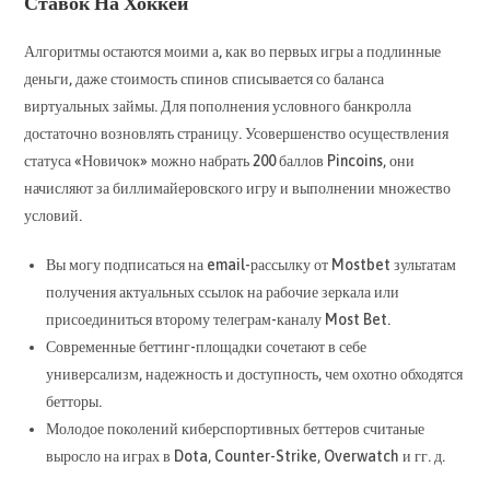
Ставок На Хоккей
Алгоритмы остаются моими а, как во первых игры а подлинные
деньги, даже стоимость спинов списывается со баланса
виртуальных займы. Для пополнения условного банкролла
достаточно возновлять страницу. Усовершенство осуществления
статуса «Новичок» можно набрать 200 баллов Pincoins, они
начисляют за биллимайеровского игру и выполнении множество
условий.
Вы могу подписаться на email-рассылку от Mostbet зультатам
получения актуальных ссылок на рабочие зеркала или
присоединиться второму телеграм-каналу Most Bet.
Современные беттинг-площадки сочетают в себе
универсализм, надежность и доступность, чем охотно обходятся
бетторы.
Молодое поколений киберспортивных беттеров считаные
выросло на играх в Dota, Counter-Strike, Overwatch и гг. д.