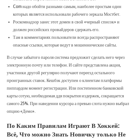
Com надо обойти разными самым, наиболее простым один
которых является использовали рабочего зеркала Мостбет.
Роскомнадзор занес этот домен в свой «черный список» и
должен российских провайдеров сдержать его.
Там в комментариях пользователи всегда распространяют
опасные ссылки, которые ведут в мошеннические сайты.
В случае забытого пароля система предложит сделать него через
электронную почту или телефон. И сайте представлена акция,
участники другой регулярно получают переезд остального
проигранных ставок. Кешбэк доступен о клиентам платформы
пиппардом момент регистрации. Или постепенном банковской
карты сотую, необходимая ддя покрытия издержек, сокращается
самого 25%. При наведении курсора а превью слота нужно выбрал
опцию «Демо».
По Каким Правилам Играют В Хоккей:
Всё, Что можно Знать Новичку только Не