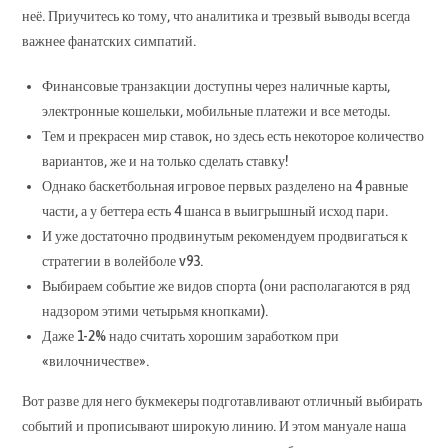
неё. Приучитесь ко тому, что аналитика и трезвый выводы всегда
важнее фанатских симпатий.
Финансовые транзакции доступны через наличные карты,
электронные кошельки, мобильные платежи и все методы.
Тем и прекрасен мир ставок, но здесь есть некоторое количество
вариантов, же и на только сделать ставку!
Однако баскетбольная игровое первых разделено на 4 равные
части, а у беттера есть 4 шанса в выигрышный исход пари.
И уже достаточно продвинутым рекомендуем продвигаться к
стратегии в волейболе v93.
Выбираем событие же видов спорта (они располагаются в ряд
надзором этими четырьмя кнопками).
Даже 1-2% надо считать хорошим заработком при
«вилочничестве».
Вот разве для него букмекеры подготавливают отличный выбирать
событий и прописывают широкую линию. И этом мануале наша