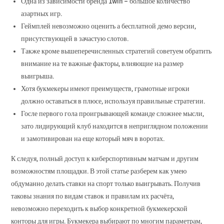
Одна из зависимости бренда 1win – большое количество
азартных игр.
Геймплей невозможно оценить а бесплатной демо версии,
присутствующей в зачастую слотов.
Также кроме вышеперечисленных стратегий советуем обратить
внимание на те важные факторы, влияющие на размер
выигрыша.
Хотя букмекеры имеют преимуществ, грамотные игроки
должно оставаться в плюсе, используя правильные стратегии.
Госле первого гола проигрывающей команде сложнее мысли,
зато лидирующий клуб находится в неприглядном положении
и замотивирован на еще который мяч в воротах.
К следуя, полный доступ к киберспортивным матчам и другим
возможностям площадки. В этой статье разберем как умею
обдуманно делать ставки на спорт только выигрывать. Получив
таковы знания по видам ставок и правилам их расчёта,
невозможно переходить к выбор конкретной букмекерской
конторы для игры. Букмекера выбирают по многим параметрам,