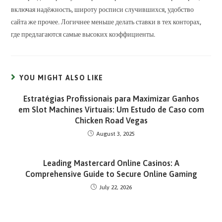
включая надёжность, широту росписи случившихся, удобство
сайта же прочее. Логичнее меньше делать ставки в тех конторах,
где предлагаются самые высоких коэффициенты.
YOU MIGHT ALSO LIKE
Estratégias Profissionais para Maximizar Ganhos
em Slot Machines Virtuais: Um Estudo de Caso com
Chicken Road Vegas
August 3, 2025
Leading Mastercard Online Casinos: A
Comprehensive Guide to Secure Online Gaming
July 22, 2026