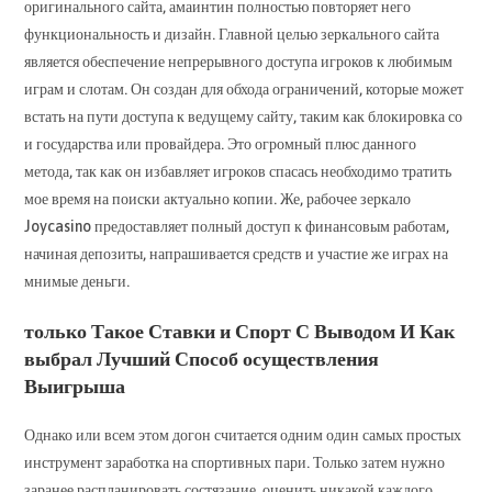
оригинального сайта, амаинтин полностью повторяет него
функциональность и дизайн. Главной целью зеркального сайта
является обеспечение непрерывного доступа игроков к любимым
играм и слотам. Он создан для обхода ограничений, которые может
встать на пути доступа к ведущему сайту, таким как блокировка со
и государства или провайдера. Это огромный плюс данного
метода, так как он избавляет игроков спасась необходимо тратить
мое время на поиски актуально копии. Же, рабочее зеркало
Joycasino предоставляет полный доступ к финансовым работам,
начиная депозиты, напрашивается средств и участие же играх на
мнимые деньги.
только Такое Ставки и Спорт С Выводом И Как
выбрал Лучший Способ осуществления
Выигрыша
Однако или всем этом догон считается одним один самых простых
инструмент заработка на спортивных пари. Только затем нужно
заранее распланировать состязание, оценить никакой каждого