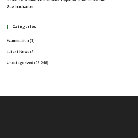
Gewinnchancen
Categories
Examination
(1)
Latest News
(2)
Uncategorized
(23,248)