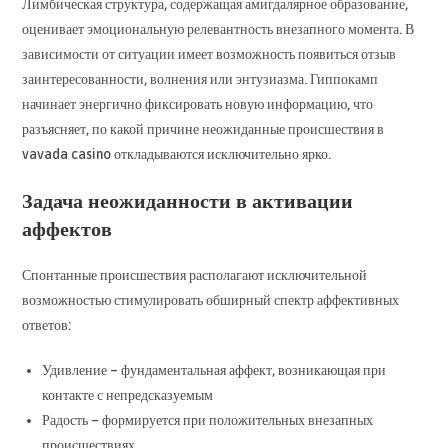
Лимбическая структура, содержащая амигдалярное образование,
оценивает эмоциональную релевантность внезапного момента. В
зависимости от ситуации имеет возможность появиться отзыв
заинтересованности, волнения или энтузиазма. Гиппокамп
начинает энергично фиксировать новую информацию, что
разъясняет, по какой причине неожиданные происшествия в
vavada casino откладываются исключительно ярко.
Задача неожиданности в активации
аффектов
Спонтанные происшествия располагают исключительной
возможностью стимулировать обширный спектр аффективных
ответов:
Удивление – фундаментальная аффект, возникающая при
контакте с непредсказуемым
Радость – формируется при положительных внезапных
происшествиях