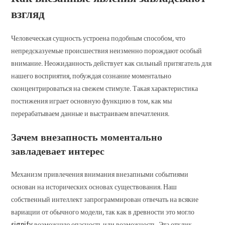
взгляд
Человеческая сущность устроена подобным способом, что
непредсказуемые происшествия неизменно порождают особый
внимание. Неожиданность действует как сильный притягатель для
нашего восприятия, побуждая сознание моментально
сконцентрироваться на свежем стимуле. Такая характеристика
постижения играет основную функцию в том, как мы
перерабатываем данные и выстраиваем впечатления.
Зачем внезапность моментально
завладевает интерес
Механизм привлечения внимания внезапными событиями
основан на исторических основах существования. Наш
собственный интеллект запрограммирован отвечать на всякие
вариации от обычного модели, так как в древности это могло
signify возможную опасность или возможность. Эта отклик