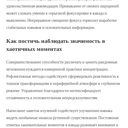
удовольственная аккомодация. Привыкание от свежих ощущений
может сломать умение к серьезной фокусировке в вавада и
мышлению. Непрерывное смещение фокуса тормозит выработке
стабильных навыков и основательных информации.
Как постичь наблюдать значимость в
хаотичных моментах
Совершенствование способности различать и ценить рандомные
мгновения нуждается намеренной практики концентрации.
Рефлективные методы содействуют сформировать реактивность к
тонким трансформациям в периферийной атмосфере и глубинном
режиме. Упражнение благодарности интенсифицирует
отзывчивость к положительным непредсказуемостям.
Написание заметок изучений содействует улучшению навыка
видеть необычные нюансы рутинной существования. Постоянная
отметка занимательных моментов в вавада развивает внимание и