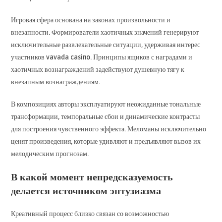
Игровая сфера основана на законах произвольности и
внезапности. Формирователи хаотичных значений генерируют
исключительные развлекательные ситуации, удерживая интерес
участников vavada casino. Принципы ящиков с наградами и
хаотичных вознаграждений задействуют душевную тягу к
внезапным вознаграждениям.
В композициях авторы эксплуатируют неожиданные тональные
трансформации, темпоральные сбои и динамические контрасты
для построения чувственного эффекта. Меломаны исключительно
ценят произведения, которые удивляют и предъявляют вызов их
мелодическим прогнозам.
В какой момент непредсказуемость
делается источником энтузиазма
Креативный процесс близко связан со возможностью