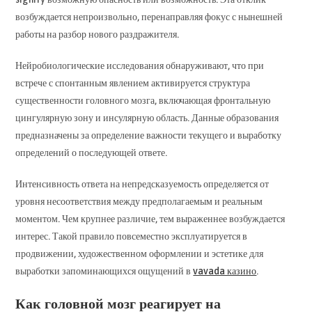
возбуждается непроизвольно, перенаправляя фокус с нынешней
работы на разбор нового раздражителя.
Нейробиологические исследования обнаруживают, что при
встрече с спонтанным явлением активируется структура
существенности головного мозга, включающая фронтальную
цингулярную зону и инсулярную область. Данные образования
предназначены за определение важности текущего и выработку
определений о последующей ответе.
Интенсивность ответа на непредсказуемость определяется от
уровня несоответствия между предполагаемым и реальным
моментом. Чем крупнее различие, тем выраженнее возбуждается
интерес. Такой правило повсеместно эксплуатируется в
продвижении, художественном оформлении и эстетике для
выработки запоминающихся ощущений в
vavada казино
.
Как головной мозг реагирует на