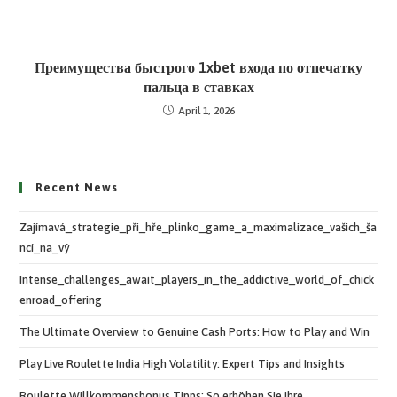
Преимущества быстрого 1xbet входа по отпечатку
пальца в ставках
April 1, 2026
Recent News
Zajímavá_strategie_při_hře_plinko_game_a_maximalizace_vašich_ša
ncí_na_vý
Intense_challenges_await_players_in_the_addictive_world_of_chick
enroad_offering
The Ultimate Overview to Genuine Cash Ports: How to Play and Win
Play Live Roulette India High Volatility: Expert Tips and Insights
Roulette Willkommensbonus Tipps: So erhöhen Sie Ihre