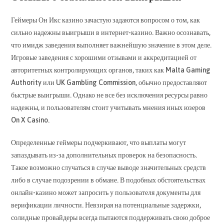
Геймеры Он Икс казино зачастую задаются вопросом о том, как
сильно надежны выигрыши в интернет-казино. Важно осознавать,
что имидж заведения выполняет важнейшую значение в этом деле.
Игровые заведения с хорошими отзывами и аккредитацией от
авторитетных контролирующих органов, таких как Malta Gaming
Authority или UK Gambling Commission, обычно предоставляют
быстрые выигрыши. Однако не все без исключения ресурсы равно
надежны, и пользователям стоит учитывать мнения иных юзеров
On X Casino.
Определенные геймеры подчеркивают, что выплаты могут
запаздывать из-за дополнительных проверок на безопасность.
Такое возможно случаться в случае выводе значительных средств
либо в случае подозрении в обмане. В подобных обстоятельствах
онлайн-казино может запросить у пользователя документы для
верификации личности. Невзирая на потенциальные задержки,
солидные провайдеры всегда пытаются поддерживать свою доброе