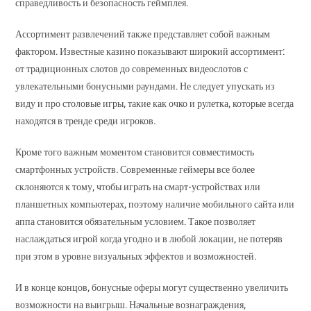
справедливость и безопасность геймплея.
Ассортимент развлечений также представляет собой важным
фактором. Известные казино показывают широкий ассортимент:
от традиционных слотов до современных видеослотов с
увлекательными бонусными раундами. Не следует упускать из
виду и про столовые игры, такие как очко и рулетка, которые всегда
находятся в тренде среди игроков.
Кроме того важным моментом становится совместимость
смартфонных устройств. Современные геймеры все более
склоняются к тому, чтобы играть на смарт-устройствах или
планшетных компьютерах, поэтому наличие мобильного сайта или
аппа становится обязательным условием. Такое позволяет
наслаждаться игрой когда угодно и в любой локации, не потеряв
при этом в уровне визуальных эффектов и возможностей.
И в конце концов, бонусные оферы могут существенно увеличить
возможности на выигрыш. Начальные вознаграждения,