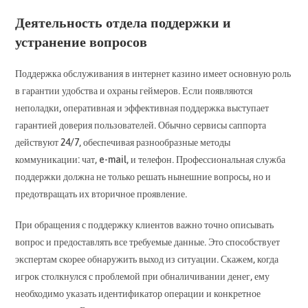
Деятельность отдела поддержки и
устранение вопросов
Поддержка обслуживания в интернет казино имеет основную роль
в гарантии удобства и охраны геймеров. Если появляются
неполадки, оперативная и эффективная поддержка выступает
гарантией доверия пользователей. Обычно сервисы саппорта
действуют 24/7, обеспечивая разнообразные методы
коммуникации: чат, e-mail, и телефон. Профессиональная служба
поддержки должна не только решать нынешние вопросы, но и
предотвращать их вторичное проявление.
При обращения с поддержку клиентов важно точно описывать
вопрос и предоставлять все требуемые данные. Это способствует
экспертам скорее обнаружить выход из ситуации. Скажем, когда
игрок столкнулся с проблемой при обналичивании денег, ему
необходимо указать идентификатор операции и конкретное