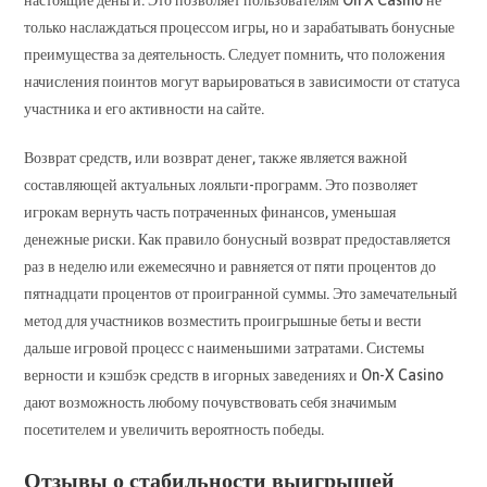
настоящие деньги. Это позволяет пользователям On X Casino не
только наслаждаться процессом игры, но и зарабатывать бонусные
преимущества за деятельность. Следует помнить, что положения
начисления поинтов могут варьироваться в зависимости от статуса
участника и его активности на сайте.
Возврат средств, или возврат денег, также является важной
составляющей актуальных лояльти-программ. Это позволяет
игрокам вернуть часть потраченных финансов, уменьшая
денежные риски. Как правило бонусный возврат предоставляется
раз в неделю или ежемесячно и равняется от пяти процентов до
пятнадцати процентов от проигранной суммы. Это замечательный
метод для участников возместить проигрышные беты и вести
дальше игровой процесс с наименьшими затратами. Системы
верности и кэшбэк средств в игорных заведениях и On-X Casino
дают возможность любому почувствовать себя значимым
посетителем и увеличить вероятность победы.
Отзывы о стабильности выигрышей