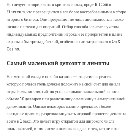
Не следует игнорировать о криптовалютах, вроде Bitcoin и
Ethereum, что превращаются в все более востребованными в сфере
игорного бизнеса. Они предлагают не лишь анонимность, а также
низкие платежи для операций. Отбор способа зависит с учетом
индивидуальных предпочтений игрока и её приоритетов в плане
охраны и быстроты действий, особенно если затрагивается On X
Casino.
Самый маленький депозит и лимиты
Наименьший вклад в онлайн казино — это размер средств,
которую пользователь должен положить на свой счет для начала
игры. Большинство сайтов устанавливают наименьший взнос в
объеме 10 долларов или равнозначную величину в альтернативной
деноминации. Однако некоторые казино предлагают более
выгодные правила, разрешая запускать игровой процесс с депозита
всего в 1 бакс. Это делает игру открытой для широкого числа
пользователей, в том числе и новичков в деле и тех, кто не готов