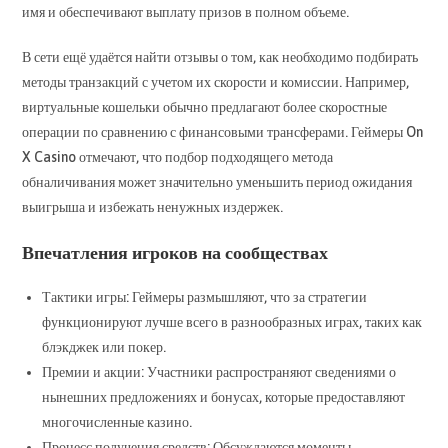
имя и обеспечивают выплату призов в полном объеме.
В сети ещё удаётся найти отзывы о том, как необходимо подбирать
методы транзакций с учетом их скорости и комиссии. Например,
виртуальные кошельки обычно предлагают более скоростные
операции по сравнению с финансовыми трансферами. Геймеры On
X Casino отмечают, что подбор подходящего метода
обналичивания может значительно уменьшить период ожидания
выигрыша и избежать ненужных издержек.
Впечатления игроков на сообществах
Тактики игры: Геймеры размышляют, что за стратегии
функционируют лучше всего в разнообразных играх, таких как
блэкджек или покер.
Премии и акции: Участники распространяют сведениями о
нынешних предложениях и бонусах, которые предоставляют
многочисленные казино.
Процесс получения средств: Обсуждаются моменты