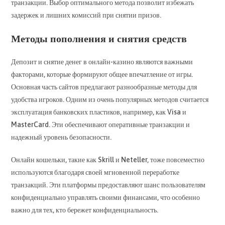
транзакции. Выбор оптимального метода позволит избежать
задержек и лишних комиссий при снятии призов.
Методы пополнения и снятия средств
Депозит и снятие денег в онлайн-казино являются важными
факторами, которые формируют общее впечатление от игры.
Основная часть сайтов предлагают разнообразные методы для
удобства игроков. Одним из очень популярных методов считается
эксплуатация банковских пластиков, например, как Visa и
MasterCard. Эти обеспечивают оперативные транзакции и
надежный уровень безопасности.
Онлайн кошельки, такие как Skrill и Neteller, тоже повсеместно
используются благодаря своей мгновенной переработке
транзакций. Эти платформы предоставляют шанс пользователям
конфиденциально управлять своими финансами, что особенно
важно для тех, кто бережет конфиденциальность.