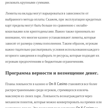
рисковать крупными суммами.
Лимиты на вклады могут варьироваться в зависимости от
выбранного метода оплаты. Скажем, при эксплуатации кредитных
карт пределы могут быть больше по сравнению с онлайн-
кошельками или криптоденьгами. Важно также принимать во
внимание, что многие казино устанавливают лимиты, которые
зависят от размера суммы пополнения. Таким образом, игрокам
важно тщательно рассматривать условия использования каждого
игорного заведения и подбирать те ресурсы, которые подходят их
игровым предпочтениям и бюджетным ограничениям.
Программа верности и возмещение денег.
Планы лояльности в казино и On-X Casino становятся все более
распространенными среди игроков, стремящихся извлечь
максимум из своих пари. Лояльность вознаграждается через
механизм поинтов, которые можно конвертировать на премии или