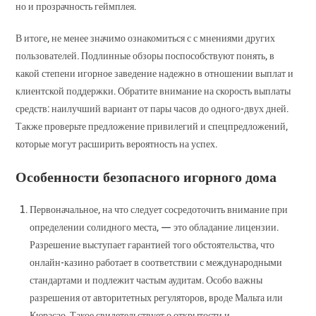
но и прозрачность геймплея.
В итоге, не менее значимо ознакомиться с с мнениями других
пользователей. Подлинные обзоры поспособствуют понять, в
какой степени игорное заведение надежно в отношении выплат и
клиентской поддержки. Обратите внимание на скорость выплаты
средств: наилучший вариант от пары часов до одного-двух дней.
Также проверьте предложение привилегий и спецпредложений,
которые могут расширить вероятность на успех.
Особенности безопасного игорного дома
Первоначальное, на что следует сосредоточить внимание при
определении солидного места, — это обладание лицензии.
Разрешение выступает гарантией того обстоятельства, что
онлайн-казино работает в соответствии с международными
стандартами и подлежит частым аудитам. Особо важны
разрешения от авторитетных регуляторов, вроде Мальта или
Кюрасао. Такое свидетельствует о открытости и