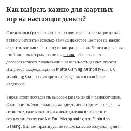
Как выбрать казино для азартных
игр на настоящие деньги?
С целью подобрать онлайн-казино для игры на настоящие деньги,
важно учитывать несколько важных факторов. Во-первых, важно
обратить внимание на присутствие разрешения. Лицензированные
гэмблинг-платформы, такие как
он икс
, обеспечивают
добросовестность развлечений и безопасность данных игроков.
Например, аккредитации от Malta Gaming Authority или UK
Gambling Commission признаются одними из наиболее
надежных.
Также, стоит исследовать выбором развлечений и разработчиков.
Отличное гэмблинг-платформа предлагает ассортимент игровых
автоматов, карточных игр и живых дилеров от известных
создателей, таких как NetEnt, Microgaming или Evolution
Gaming. Данное гарантирует не только качество визуала и аудио,