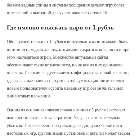
безвозмездные спины и системы поощрения делают игру более
интересной и выгодной для участников всех степеней.
Где именно отыскать пари от 1 рубль
Обнаружить ставки от 1 рубля в виртуальном казино может быть
истинной находкой для тех, кто желает сократить опасности и при
этом насладиться игрой. Множество актуальные сайты
обеспечивают такие возможности, но не все из них одинаково
полезны. Игрокам следует заметить официальные онлайн-казино,
где начальные ставки стартуют с этой суммы. Данное позволяет
новым пользователям освоить механику игр без значительных
финансовых вложений.
Одним из основных плюсов ставок начиная с 1 рубля выступает
шанс тестировать разные стратегии без угрозы значительных
убытков. Такое особенно актуально для одноруких бандитов и
настольных игр, где понимание установок и деталей может весьма