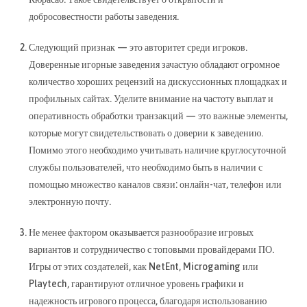
добросовестности работы заведения.
Следующий признак — это авторитет среди игроков.
Доверенные игорные заведения зачастую обладают огромное
количество хороших рецензий на дискуссионных площадках и
профильных сайтах. Уделите внимание на частоту выплат и
оперативность обработки транзакций — это важные элементы,
которые могут свидетельствовать о доверии к заведению.
Помимо этого необходимо учитывать наличие круглосуточной
службы пользователей, что необходимо быть в наличии с
помощью множество каналов связи: онлайн-чат, телефон или
электронную почту.
Не менее фактором оказывается разнообразие игровых
вариантов и сотрудничество с топовыми провайдерами ПО.
Игры от этих создателей, как NetEnt, Microgaming или
Playtech, гарантируют отличное уровень графики и
надежность игрового процесса, благодаря использованию