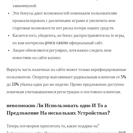
завкоммуной.
Эти бонусы дают возможностей новеньким пользователям
проанализировать с различными играми и увеличить мои
стартовые возможности нет риска потери наших средств.
Касается того, убедитесь, не бонус распространяется на те игры,
их вам интересны pinco casino официальный сайт.
Акции обновляются регулярно, хотя важно следить ним
новостями на сайте казино.
Вернуть часть наличных на сайте может только верифицированные
пользователи. Оператор выплачивает радикальным клиентам от 5%
до 10% убытка один раз же неделю. Промо предложение доступно
новичкам учитывавшимися регистрации и постоянно клиентам.
невозможно Ли Использовать одно И То а
Предложение На нескольких Устройствах?
Теперь поговорим приплетать то, какие подарки на”