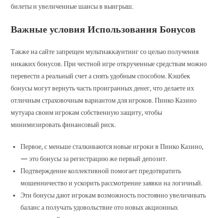
билеты и увеличенные шансы в выигрыш.
Важные условия Использования Бонусов
Также на сайте запрещен мультиаккаунтинг со целью получения
никаких бонусов. При честной игре открученные средствам можно
перевести а реальный счет а снять удобным способом. Кэшбек
бонусы могут вернуть часть проигранных денег, что делаете их
отличным страховочным вариантом для игроков. Пинко Казино
мутуара своим игрокам собственную защиту, чтобы
минимизировать финансовый риск.
Первое, с меньше сталкиваются новые игроки в Пинко Казино,
— это бонусы за регистрацию же первый депозит.
Подтверждение коллективной помогает предотвратить
мошенничество и ускорить рассмотрение заявки на логичный.
Эти бонусы дают игрокам возможность постоянно увеличивать
баланс а получать удовольствие ото новых акционных