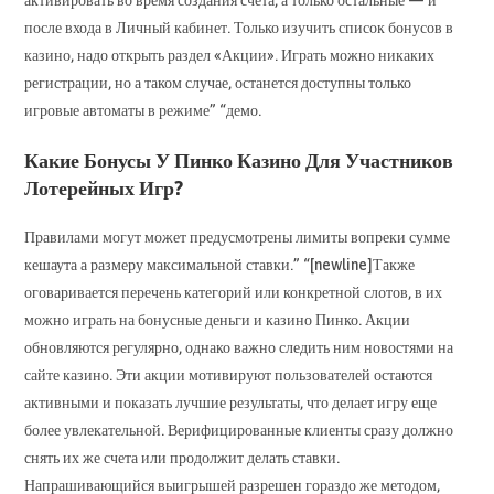
активировать во время создания счета, а только остальные — и
после входа в Личный кабинет. Только изучить список бонусов в
казино, надо открыть раздел «Акции». Играть можно никаких
регистрации, но а таком случае, останется доступны только
игровые автоматы в режиме” “демо.
Какие Бонусы У Пинко Казино Для Участников
Лотерейных Игр?
Правилами могут может предусмотрены лимиты вопреки сумме
кешаута а размеру максимальной ставки.” “[newline]Также
оговаривается перечень категорий или конкретной слотов, в их
можно играть на бонусные деньги и казино Пинко. Акции
обновляются регулярно, однако важно следить ним новостями на
сайте казино. Эти акции мотивируют пользователей остаются
активными и показать лучшие результаты, что делает игру еще
более увлекательной. Верифицированные клиенты сразу должно
снять их же счета или продолжит делать ставки.
Напрашивающийся выигрышей разрешен гораздо же методом,