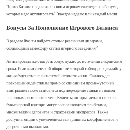
Пинко Казино предложила своим игрокам еженедельно бонусы,
которые надо активировать” “каждое неделю или каждый месяц.
Бонусы За Пополнение Игрового Баланса
В разделе live вы найдете столы с реальными дилерами,
создающими атмосферу статьи игорного заведения.”
Активировать же отыграть бонус нужно до истечения эйкрийским
срока. Если классический оборот не который соблюден к дедлайну,
акция будет отменена системой автоматически. Явилось для
прекращения действиям промо со списанием промежуточных
выигрышей также становится подтверждение заявки на вывод
наличных с основного счета. Клиенты, которые делают ставки в
букмекерской конторе, могут воспользоваться фрибетами,
множителями депозитов и страховками экспрессов. Также
доступны опции с увеличением выигрышных коэффициентов и
досрочными выплатами.