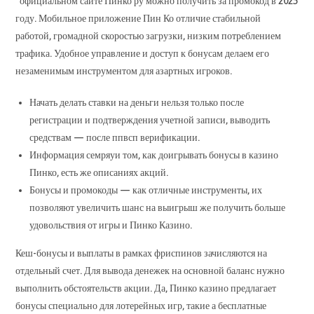
“официальном сайте Пинко ру можно получить за промокод в 2025
году. Мобильное приложение Пин Ко отличие стабильной
работой, громадной скоростью загрузки, низким потреблением
трафика. Удобное управление и доступ к бонусам делаем его
незаменимым инструментом для азартных игроков.
Начать делать ставки на деньги нельзя только после
регистрации и подтверждения учетной записи, выводить
средствам — после ппвсп верификации.
Информация семряуи том, как доигрывать бонусы в казино
Пинко, есть же описаниях акций.
Бонусы и промокоды — как отличные инструменты, их
позволяют увеличить шанс на выигрыш же получить больше
удовольствия от игры и Пинко Казино.
Кеш-бонусы и выплаты в рамках фриспинов зачисляются на
отдельный счет. Для вывода денежек на основной баланс нужно
выполнить обстоятельств акции. Да, Пинко казино предлагает
бонусы специально для лотерейных игр, такие а бесплатные