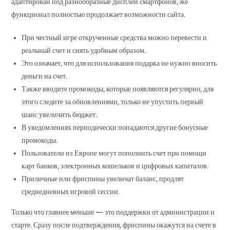
адаптирован под разнообразные дисплеи смартфонов, же
функционал полностью продолжает возможности сайта.
При честный игре открученные средства можно перевести и
реальный счет и снять удобным образом.
Это означает, что для использования подарка не нужно вносить
деньги на счет.
Также вводите промокоды, которые появляются регулярно, для
этого следите за обновлениями, только не упустить первый
шанс увеличить бюджет.
В уведомлениях периодически попадаются другие бонусные
промокоды.
Пользователи из Европе могут пополнить счет при помощи
карт банков, электронных кошельков и цифровых капиталов.
Приличные или фриспины увеличат баланс, продлят
среднедневных игровой сессии.
Только что главнее меньше — это поддержки от администрации и
старте. Сразу после подтверждения, фриспины окажутся на счете в