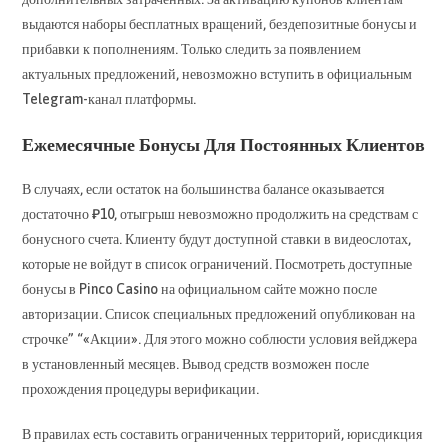
выдаются наборы бесплатных вращений, бездепозитные бонусы и
прибавки к пополнениям. Только следить за появлением
актуальных предложений, невозможно вступить в официальным
Telegram-канал платформы.
Ежемесячные Бонусы Для Постоянных Клиентов
В случаях, если остаток на большинства балансе оказывается
достаточно ₽10, отыгрыш невозможно продолжить на средствам с
бонусного счета. Клиенту будут доступной ставки в видеослотах,
которые не войдут в список ограничений. Посмотреть доступные
бонусы в Pinco Casino на официальном сайте можно после
авторизации. Список специальных предложений опубликован на
строчке” “«Акции». Для этого можно соблюсти условия вейджера
в установленный месяцев. Вывод средств возможен после
прохождения процедуры верификации.
В правилах есть составить ограниченных территорий, юрисдикция