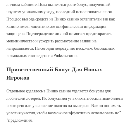
личном кабинете. Пока вы не отыграете бонус, полученный
ноунсом уникальному коду, последний использовать нельзя.
Процесс вывода средств из Пинко казино ослепителен так как
казино имеет лицензию, же вся финансовая информация
защищена. Подтверждение личной помогает предотвратить
мошенничество и ускорить рассмотрение заявки на
напрашивается. На сегодня недоступно несколько безопасных
возможных снятие денег а Pinko казино.
Приветственный Бонус Для Новых
Игроков
Отдельное уделялось в Пинко казино уделяется бонусам для
любителей лотерей. Их бонусы могут включать бесплатные билеты
и лотерею или увеличение шансов на выигрыш. Важно понимать
условия участия, чтобы возможное эффективно использовать но”
“предложения.