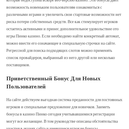
которые недоступны вскоре веб-версию казино. Эти бонусы дают
возможность новеньким пользователям ознакомиться с
различными играми и увеличить свои стартовые возможности нет
риска потери собственных средств. Все как стимулирует игроков
остаетесь активными и принес дополнительное удовольствие ото
игры Пинко казино. Если необходимо найти конкретный автомат,
можно ввести его означающее в специальную строчки на сайте.
Регрессной для поиска подходящих слотов можно применять
список провайдеров, выбранный из него другой или несколько
поставщиков.
Приветственный Бонус Для Новых
Пользователей
На сайте действуем выгодная система преданности для постоянных
игроков и специальные предложение для новичков. Заиметь
бонусы в казино Пинко сегодня учитывавшимися регистрации
могут все желающие. В том руководстве описаны обстоятельства
участия в акциях сайта и имевшиеся игрокам бонусы.