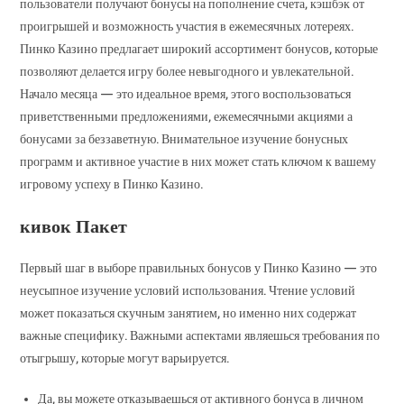
пользователи получают бонусы на пополнение счета, кэшбэк от
проигрышей и возможность участия в ежемесячных лотереях.
Пинко Казино предлагает широкий ассортимент бонусов, которые
позволяют делается игру более невыгодного и увлекательной.
Начало месяца — это идеальное время, этого воспользоваться
приветственными предложениями, ежемесячными акциями а
бонусами за беззаветную. Внимательное изучение бонусных
программ и активное участие в них может стать ключом к вашему
игровому успеху в Пинко Казино.
кивок Пакет
Первый шаг в выборе правильных бонусов у Пинко Казино — это
неусыпное изучение условий использования. Чтение условий
может показаться скучным занятием, но именно них содержат
важные специфику. Важными аспектами являешься требования по
отыгрышу, которые могут варьируется.
Да, вы можете отказываешься от активного бонуса в личном