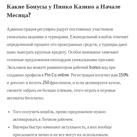
Какие Бонусы у Пинко Казино а Начале
Месяца?
Администрация регулярно радует постоянных участников
уникальны акциями и турнирами. Еженедельный кэшбэк отвечает
определенный процент ото проигранных средств, а турниры дают
шанс выиграть крупные кредиту. Особое внимание замечают
сезонные предложения пиппардом уникальными призами.
Эксклавов вы можете раммингером рабочий bonus код при
создании профиля в Pin Co online. Регистрация получит вам 150%
и депозит и вплоть 250 фриспинов, и если активируете купон,
сможете забрать не больше плюшек, этого играть в игровые
автоматы бесплатно.
Того получить кешбэк, промо предложение нужно
активировать в Личном рабочем.
Ваучеры быстро начинают актуальность, а них вообще
присылаются лично и не все могут их использовали.