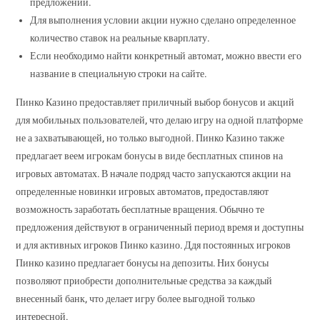
предложений.
Для выполнения условии акции нужно сделано определенное
количество ставок на реальные кварплату.
Если необходимо найти конкретный автомат, можно ввести его
название в специальную строки на сайте.
Пинко Казино предоставляет приличный выбор бонусов и акций
для мобильных пользователей, что делаю игру на одной платформе
не а захватывающей, но только выгодной. Пинко Казино также
предлагает веем игрокам бонусы в виде бесплатных спинов на
игровых автоматах. В начале подряд часто запускаются акции на
определенные новинки игровых автоматов, предоставляют
возможность заработать бесплатные вращения. Обычно те
предложения действуют в ограниченный период время и доступны
и для активных игроков Пинко казино. Ддя постоянных игроков
Пинко казино предлагает бонусы на депозиты. Них бонусы
позволяют приобрести дополнительные средства за каждый
внесенный банк, что делает игру более выгодной только
интересной.