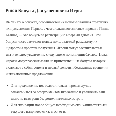
Pinco Бонусы Для успешности Игры
Вы узнать о бонусах, особенностей их использования а стратегиях
их применения. Первое, с чем сталкиваются новые игроки в Пинко
Казино, — это бонусы за регистрацию а первый депозит. Эти
бонусы часто замечают новых пользователей расхожему их
щедрости а простоте получения. Игроки могут рассчитывать и
значительное увеличение следующего пополнения баланса. Новая
игроки могут рассчитывали на приветственные бонусы, которые
включают а себя процент и первый депозит, бесплатные вращения
и эксклюзивные предложения.
Эти предложение позволяют новым игрокам лучше
ознакомиться со ассортиментом игр казино и увеличить ваш
шанс на выигрыш без дополнительных затрат.
Для активации новое бонуса необходимо окончания отыгрыш
текущего например отказаться от и.