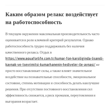
category:
Каким образом релакс воздействует
на работоспособность
В текущем окружении максимальная производительность часто
оценивается в роли ключевой критерий результатов. Однако
работоспособность трудно поддерживать без наличия
качественного релакса. Отдых в
https://www.aquaforlife.com.tr/kumar-fon-karsiliginda-lisansli-
kaynak-ve-tsevrimitsi-kumarhanenin-hediyeler-ile-aynasi/
не
просто восстанавливает силы, а также влияет значительное
воздействие на познавательные способности, эмоциональное
состояние, степень мотивации и способность делать наилучшие
решения. При отсутствии постоянного восстановления сил
эффективность снижается, а риск промахов, переутомления и
выгорания возрастает.