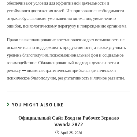
обеспечивают условия для эффективной деятельности и
устойчивого достижения целей. Игнорирование необходимости
отдыха обуславливает уменьшению внимания, увеличению
ошибок, психологическому перегрузу и повреждению организма.
Правильная планирование восстановления дает возможность не
исключительно поддерживать продуктивность, а также улучшать
уровень благополучия, психоэмоциональный фон и социальное
взаимодействие. Сбалансированный подход к деятельности и
релаксу — является стратегическая прибыль в физическое и
психическое благополучие, результативность и личное развитие.
YOU MIGHT ALSO LIKE
Официальный Сайт Вход на Рабочее Зеркало
Vavada.2872
April 25, 2026