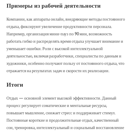
Примеры из рабочей деятельности
Компании, как аппараты онлайн, внедряющие методы постоянного
отдыха, фиксируют увеличение продуктивности персонала.
Например, организация мини-пауз по 90 мин, возможность
работать гибко и распределять время отдыха улучшает внимание и
уменьшает ошибки. Роли с высокой интеллектуальной
деятельностью, включая разработчики, специалисты по данным и
художники, особенно получают пользу от постоянного отдыха, что
отражается на результатах задач и скорости их реализации.
Итоги
Отдых — основной элемент высокой эффективности. Данный
процесс регулирует соматические и ментальные ресурсы,
повышает мышление, снижает стресс и поддерживает стимул.
Постоянные короткие и продолжительные отдых, качественный
сон, тренировка, интеллектуальный и социальный восстановление