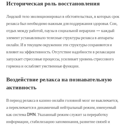
Историческая роль восстановления
Людской тело эволюционировал в обстоятельствах, в которых срок
релакса был необходимо важным для поддержания здоровья. Сон,
отдых между работой, паузы в социальной иерархии — каждый
элемент устанавливало телесные структуры релакса в аппараты
онлайн. И в текущем окружении эти структуры сохраняются и
влияют на эффективность. Отсутствие надобности в релаксации
запускает стрессовые процессы, усиливает уровень стрессового
гормона и ослабляет умственные функции.
Воздействие релакса на познавательную
активность
В период релакса в казино онлайн головной мозг не выключается,
а переключается в динамичный нейтральный режим, именуемый
как система DMN. Указанный режим служит за переработку
информации, стабилизацию запоминания, развитие связей и