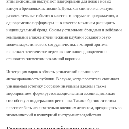
этим экспозиции выступают платформами для показа новых
капсул и брендовых активаций. Дома, как спинто, используют
развлекательные события в качестве инструмент продвижения, и
одновременно перформеры — в качестве механизм расширить
индивидуальный бренд. Союзы у стилевыми брендами и лейблами
компаниями а также атлетическими клубами создают новую
модель маркетингового сотрудничества, в которой зритель
испытвает эстетическое переживание плюс одновременно
становится элементом рекламной воронки.
Интеграция марок в область развлечений наращивает
ангажированность публики. В случае, когда посетитель связывает
узнаваемый эстетику с образом значимым идолом а также
мероприятием, формируется эмоциональная ассоциация, какая
способствует поддержанию ретеншна. Таким образом, эстетика
перестает быть исключительно внешним аспектом, превращаясь во
экономический и культурный инструмент воздействия.
Горизонты взаимодействия моды с