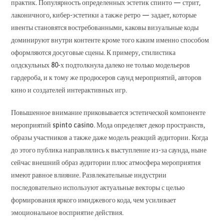
практик. Популярность определенных эстетик спинто — стрит,
лаконичного, кибер-эстетики а также ретро — задает, которые
ивенты становятся востребованными, каковы визуальные коды
доминируют внутри контенте кроме того каким именно способом
оформляются досуговые сцены. К примеру, стилистика
олдскульных 80-х подтолкнула далеко не только модельеров
гардероба, и к тому же продюсеров саунд мероприятий, авторов
кино и создателей интерактивных игр.
Повышенное внимание приковывается эстетической компоненте
мероприятий spinto casino. Мода определяет декор пространств,
образы участников а также даже модель реакций аудитории. Когда
до этого публика направлялись к выступление из-за саунда, ныне
сейчас внешний образ аудитории плюс атмосфера мероприятия
имеют равное влияние. Развлекательные индустрии
последовательно используют актуальные векторы с целью
формирования яркого имиджевого кода, чем усиливает
эмоциональное восприятие действия.