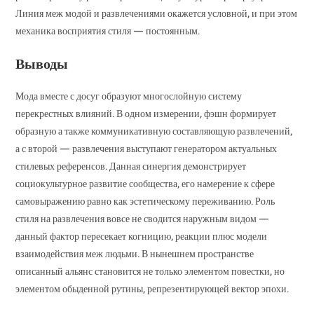
Линия меж модой и развлечениями окажется условной, и при этом
механика восприятия стиля — постоянным.
Выводы
Мода вместе с досуг образуют многослойную систему
перекрестных влияний. В одном измерении, фэшн формирует
образную а также коммуникативную составляющую развлечений,
а с второй — развлечения выступают генератором актуальных
стилевых референсов. Данная синергия демонстрирует
социокультурное развитие сообщества, его намерение к сфере
самовыражению равно как эстетическому переживанию. Роль
стиля на развлечения вовсе не сводится наружным видом —
данный фактор пересекает когницию, реакции плюс модели
взаимодействия меж людьми. В нынешнем пространстве
описанный альянс становится не только элементом повестки, но
элементом обыденной рутины, репрезентирующей вектор эпохи.