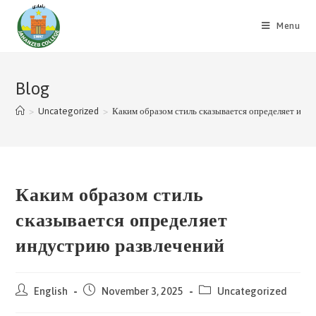
Skip
to
Menu
content
Blog
>
Uncategorized
>
Каким образом стиль сказывается определяет инд
Каким образом стиль
сказывается определяет
индустрию развлечений
Post
Post
Post
English
November 3, 2025
Uncategorized
author:
published:
category: