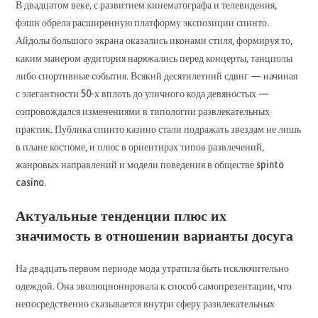
В двадцатом веке, с развитием кинематографа и телевидения,
фэшн обрела расширенную платформу экспозиции спинто.
Айдолы большого экрана оказались иконами стиля, формируя то,
каким манером аудитория наряжались перед концерты, танцполы
либо спортивные события. Всякий десятилетний сдвиг — начиная
с элегантности 50-х вплоть до уличного кода девяностых —
сопровождался изменениями в типологии развлекательных
практик. Публика спинто казино стали подражать звездам не лишь
в плане костюме, и плюс в ориентирах типов развлечений,
жанровых направлений и модели поведения в обществе spinto
casino.
Актуальные тенденции плюс их
значимость в отношении варианты досуга
На двадцать первом периоде мода утратила быть исключительно
одеждой. Она эволюционировала к способ самопрезентации, что
непосредственно сказывается внутри сферу развлекательных