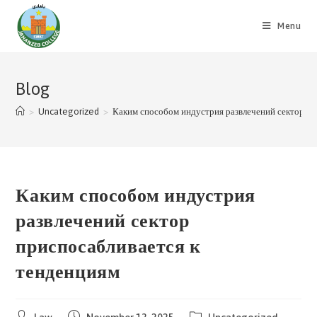
Skip
to
Menu
content
Blog
>
Uncategorized
>
Каким способом индустрия развлечений сектор пр
Каким способом индустрия
развлечений сектор
приспосабливается к
тенденциям
Post
Post
Post