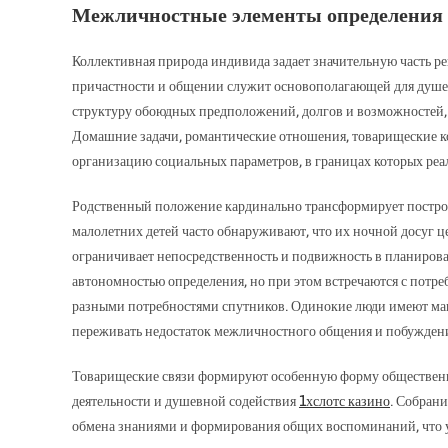
Межличностные элементы определения
Коллективная природа индивида задает значительную часть р
причастности и общении служит основополагающей для душе
структуру обоюдных предположений, долгов и возможностей, 
Домашние задачи, романтические отношения, товарищеские 
организацию социальных параметров, в границах которых реа
Родственный положение кардинально трансформирует постро
малолетних детей часто обнаруживают, что их ночной досуг ц
ограничивает непосредственность и подвижность в планиров
автономностью определения, но при этом встречаются с пот
разными потребностями спутников. Одинокие люди имеют мак
переживать недостаток межличностного общения и побуждени
Товарищеские связи формируют особенную форму общественн
деятельности и душевной содействия
1хслотс казино
. Собран
обмена знаниями и формирования общих воспоминаний, что 