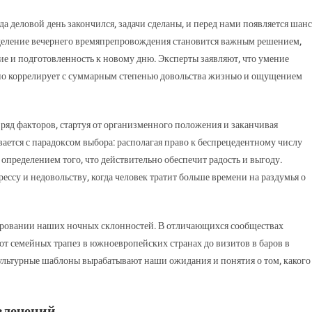
да деловой день закончился, задачи сделаны, и перед нами появляется шанс
деление вечернего времяпрепровождения становится важным решением,
ие и подготовленность к новому дню. Эксперты заявляют, что умение
нно коррелирует с суммарным степенью довольства жизнью и ощущением
ряд факторов, стартуя от организменного положения и заканчивая
тся с парадоксом выбора: располагая право к беспрецедентному числу
определением того, что действительно обеспечит радость и выгоду.
ессу и недовольству, когда человек тратит больше времени на раздумья о
ровании наших ночных склонностей. В отличающихся сообществах
от семейных трапез в южноевропейских странах до визитов в баров в
культурные шаблоны вырабатывают наши ожидания и понятия о том, какого
влечений