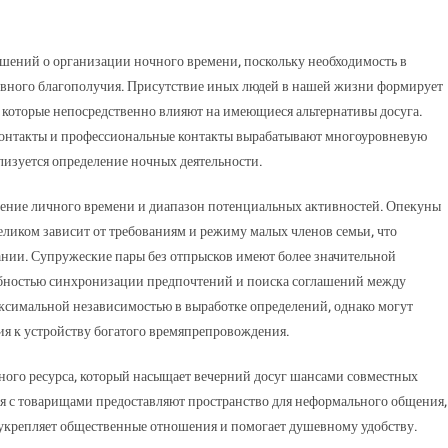
ешений о организации ночного времени, поскольку необходимость в
вного благополучия. Присутствие иных людей в нашей жизни формирует
которые непосредственно влияют на имеющиеся альтернативы досуга.
контакты и профессиональные контакты вырабатывают многоуровневую
лизуется определение ночных деятельности.
ение личного времени и диапазон потенциальных активностей. Опекуны
еликом зависит от требованиям и режиму малых членов семьи, что
ании. Супружеские пары без отпрысков имеют более значительной
ребностью синхронизации предпочтений и поиска соглашений между
симальной независимостью в выработке определений, однако могут
я к устройству богатого времяпрепровождения.
ого ресурса, который насыщает вечерний досуг шансами совместных
ия с товарищами предоставляют пространство для неформального общения,
укрепляет общественные отношения и помогает душевному удобству.