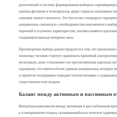
развлечений и систему формирования выборов о времяпрепро
единиц фильмов и телесериалов, аудио сервисы охватывают 
отрезков свежего контента. Это богатство генерирует ощуще
напряжения, связанную с необходимостью неизменного выбора
перечней и изучение характеристик, пытаясь выявить идеальны
съедающим важные вечерние часы.
Противоречие выбора демонстрируется в том, что увеличение
поскольку человек стартует сравнивать принятый альтернатив
нескольких, шанс сожаления о не просмотренных картинах не
ощущение, что имеется более удачная альтернатива, которую 
и приятели непрерывно передают впечатлениями о содержании 
существенное или модное.
Баланс между активным и пассивным 
Концепция равновесия между активным и расслабленным врем
к планированию отдыха, сказывающийся на телесное здоровье