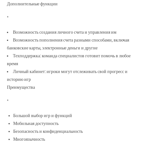
Дополнительные функции
*
Возможность создания личного счета и управления им
Возможность пополнения счета разными способами, включая
банковские карты, электронные деньги и другие
Техподдержка: команда специалистов готовит помочь в любое
время
Личный кабинет: игроки могут отслеживать свой прогресс и
историю игр
Преимущества
*
Большой выбор игр и функций
Мобильная доступность
Безопасность и конфиденциальность
Многоязычность