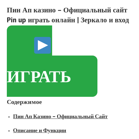
Пин Ап казино – Официальный сайт
Pin up играть онлайн | Зеркало и вход
ИГРАТЬ
Содержимое
Пин Ап Казино – Официальный Сайт
Описание и Функции