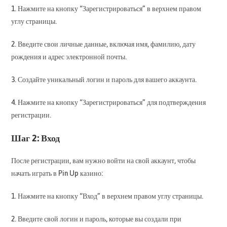
1. Нажмите на кнопку “Зарегистрироваться” в верхнем правом
углу страницы.
2. Введите свои личные данные, включая имя, фамилию, дату
рождения и адрес электронной почты.
3. Создайте уникальный логин и пароль для вашего аккаунта.
4. Нажмите на кнопку “Зарегистрироваться” для подтверждения
регистрации.
Шаг 2: Вход
После регистрации, вам нужно войти на свой аккаунт, чтобы
начать играть в Pin Up казино:
1. Нажмите на кнопку “Вход” в верхнем правом углу страницы.
2. Введите свой логин и пароль, которые вы создали при