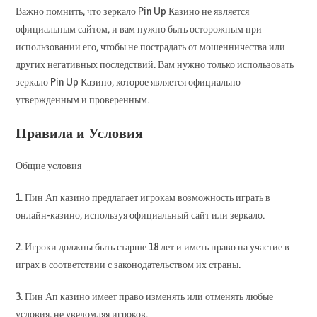
Важно помнить, что зеркало Pin Up Казино не является
официальным сайтом, и вам нужно быть осторожным при
использовании его, чтобы не пострадать от мошенничества или
других негативных последствий. Вам нужно только использовать
зеркало Pin Up Казино, которое является официально
утвержденным и проверенным.
Правила и Условия
Общие условия
1. Пин Ап казино предлагает игрокам возможность играть в
онлайн-казино, используя официальный сайт или зеркало.
2. Игроки должны быть старше 18 лет и иметь право на участие в
играх в соответствии с законодательством их страны.
3. Пин Ап казино имеет право изменять или отменять любые
условия, не уведомляя игроков.