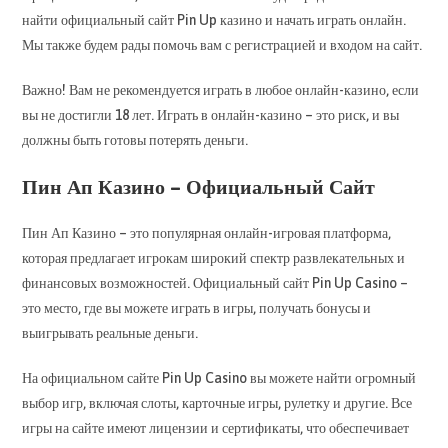
найти официальный сайт Pin Up казино и начать играть онлайн.
Мы также будем рады помочь вам с регистрацией и входом на сайт.
Важно! Вам не рекомендуется играть в любое онлайн-казино, если
вы не достигли 18 лет. Играть в онлайн-казино – это риск, и вы
должны быть готовы потерять деньги.
Пин Ап Казино – Официальный Сайт
Пин Ап Казино – это популярная онлайн-игровая платформа,
которая предлагает игрокам широкий спектр развлекательных и
финансовых возможностей. Официальный сайт Pin Up Casino –
это место, где вы можете играть в игры, получать бонусы и
выигрывать реальные деньги.
На официальном сайте Pin Up Casino вы можете найти огромный
выбор игр, включая слоты, карточные игры, рулетку и другие. Все
игры на сайте имеют лицензии и сертификаты, что обеспечивает