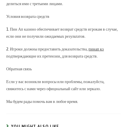
делиться ими с третьими лицами.
Условия возврата средств
1. Пин Ап казино обеспечивает возврат средств игрокам в случае,
если они не получили ожидаемых результатов.
2. Игроки должны предоставить доказательства,
пинап кз
подтверждающие их претензии, для возврата средств.
Обратная связь
Если у вас возникли вопросы или проблемы, пожалуйста,
свяжитесь с нами через официальный сайт или зеркало.
Мы будем рады помочь вам в любое время.
YOU MIGHT ALSO LIKE