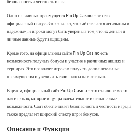
безопасность и честность игры.
Один из главных преимуществ Pin Up Casino – это его
официальный статус. Это означает, что сайт является легальным и
надежным, и игроки могут быть уверены в том, что их деньги и
личные данные будут защищены.
Кроме того, на официальном сайте Pin Up Casino есть
возможность получать бонусы и участие в различных акциях и
турнирах. Это позволяет игрокам получать дополнительные
преимущества и увеличить свои шансы на выигрыш.
В целом, официальный сайт Pin Up Casino – это отличное место
для игроков, которые ищут развлекательные и финансовые
возможности. Сайт обеспечивает безопасность и честность игры, а
также предлагает широкий спектр игр и бонусов.
Описание и Функции