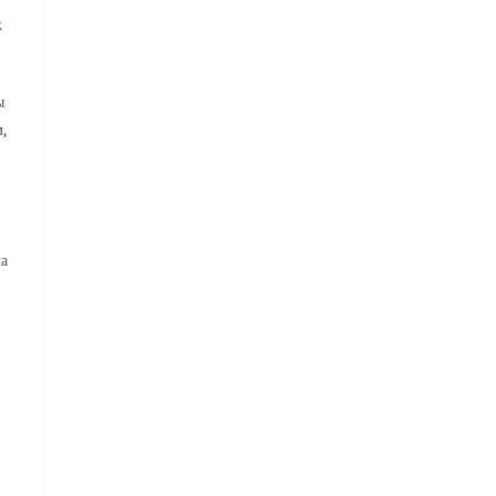
к
ы
,
ла