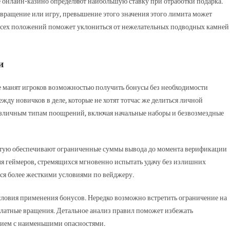
е онлайн-казино определяют наибольшую ставку при отработки подарка.
а вращение или игру, превышение этого значения этого лимита может
всех положений поможет уклониться от нежелательных подводных камней
и
е манят игроков возможностью получить бонусы без необходимости
у новичков в деле, которые не хотят тотчас же делиться личной
различным типам поощрений, включая начальные наборы и безвозмездные
астую обеспечивают ограниченные суммы вывода до момента верификации
 для геймеров, стремящихся мгновенно испытать удачу без излишних
ся более жесткими условиями по вейджеру.
словия применения бонусов. Нередко возможно встретить ограничение на
сплатные вращения. Детальное анализ правил поможет избежать
нием с наименьшими опасностями.