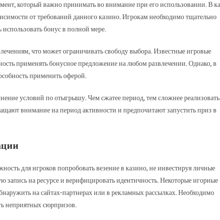
мент, который важно принимать во внимание при его использовании. В к
зависимости от требований данного казино. Игрокам необходимо тщательно
ь использовать бонус в полной мере.
влечениям, что может ограничивать свободу выбора. Известные игровые
ность применять бонусное предложение на любом развлечении. Однако, в
пособность применить оферой.
нение условий по отыгрышу. Чем сжатее период, тем сложнее реализовать
ращают внимание на период активности и предпочитают запустить приз в
ации
ность для игроков попробовать везение в казино, не инвестируя личные
ую запись на ресурсе и верифицировать идентичность. Некоторые игорные
обнаружить на сайтах-партнерах или в рекламных рассылках. Необходимо
ть неприятных сюрпризов.