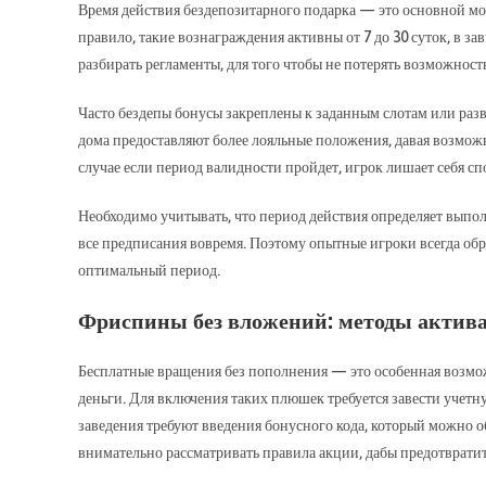
Время действия бездепозитарного подарка — это основной мо
правило, такие вознаграждения активны от 7 до 30 суток, в 
разбирать регламенты, для того чтобы не потерять возможност
Часто бездепы бонусы закреплены к заданным слотам или раз
дома предоставляют более лояльные положения, давая возмож
случае если период валидности пройдет, игрок лишает себя с
Необходимо учитывать, что период действия определяет выпол
все предписания вовремя. Поэтому опытные игроки всегда об
оптимальный период.
Фриспины без вложений: методы актив
Бесплатные вращения без пополнения — это особенная возмож
деньги. Для включения таких плюшек требуется завести учетн
заведения требуют введения бонусного кода, который можно 
внимательно рассматривать правила акции, дабы предотврати