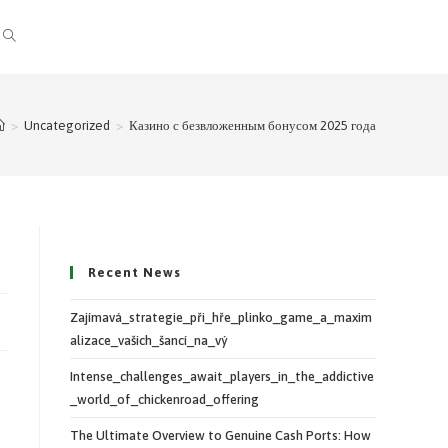
>
Uncategorized
>
Казино с безвложенным бонусом 2025 года
Recent News
Zajímavá_strategie_při_hře_plinko_game_a_maxim
alizace_vašich_šancí_na_vý
Intense_challenges_await_players_in_the_addictive
_world_of_chickenroad_offering
The Ultimate Overview to Genuine Cash Ports: How