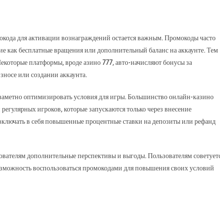
окода для активации вознаграждений остается важным. Промокоды часто
ие как бесплатные вращения или дополнительный баланс на аккаунте. Тем
 Некоторые платформы, вроде азино 777, авто-начисляют бонусы за
зносе или создании аккаунта.
 заметно оптимизировать условия для игры. Большинство онлайн-казино
егулярных игроков, которые запускаются только через внесение
 включать в себя повышенные процентные ставки на депозиты или рефанд
ователям дополнительные перспективы и выгоды. Пользователям советует
возможность воспользоваться промокодами для повышения своих условий