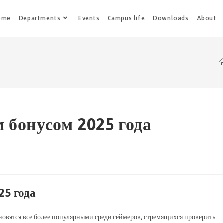
ome
Departments
Events
Campus life
Downloads
About
 бонусом 2025 года
25 года
новятся все более популярными среди геймеров, стремящихся проверить