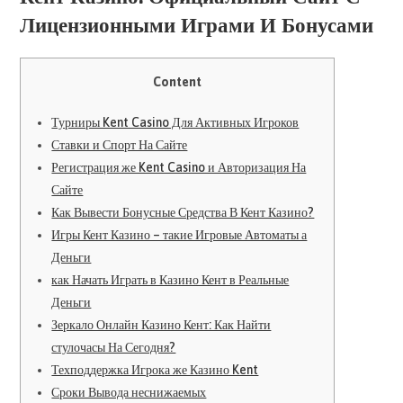
Лицензионными Играми И Бонусами
Content
Турниры Kent Casino Для Активных Игроков
Ставки и Спорт На Сайте
Регистрация же Kent Casino и Авторизация На
Сайте
Как Вывести Бонусные Средства В Кент Казино?
Игры Кент Казино – такие Игровые Автоматы а
Деньги
как Начать Играть в Казино Кент в Реальные
Деньги
Зеркало Онлайн Казино Кент: Как Найти
стулочасы На Сегодня?
Техподдержка Игрока же Казино Kent
Сроки Вывода неснижаемых