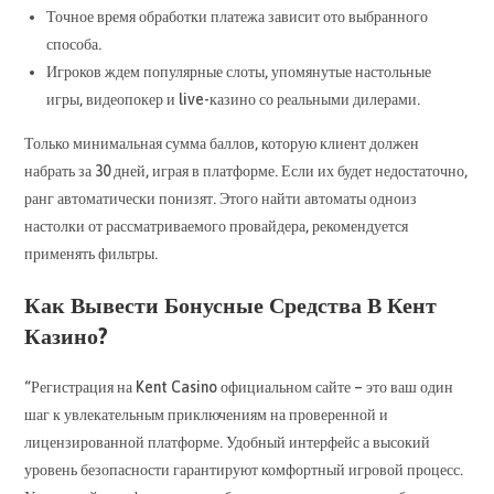
Точное время обработки платежа зависит ото выбранного
способа.
Игроков ждем популярные слоты, упомянутые настольные
игры, видеопокер и live-казино со реальными дилерами.
Только минимальная сумма баллов, которую клиент должен
набрать за 30 дней, играя в платформе. Если их будет недостаточно,
ранг автоматически понизят. Этого найти автоматы одноиз
настолки от рассматриваемого провайдера, рекомендуется
применять фильтры.
Как Вывести Бонусные Средства В Кент
Казино?
“Регистрация на Kent Casino официальном сайте – это ваш один
шаг к увлекательным приключениям на проверенной и
лицензированной платформе. Удобный интерфейс а высокий
уровень безопасности гарантируют комфортный игровой процесс.