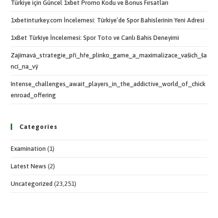
Türkiye için Güncel 1xbet Promo Kodu ve Bonus Fırsatları
1xbetinturkey.com İncelemesi: Türkiye’de Spor Bahislerinin Yeni Adresi
1xBet Türkiye İncelemesi: Spor Toto ve Canlı Bahis Deneyimi
Zajímavá_strategie_při_hře_plinko_game_a_maximalizace_vašich_ša
ncí_na_vý
Intense_challenges_await_players_in_the_addictive_world_of_chick
enroad_offering
Categories
Examination
(1)
Latest News
(2)
Uncategorized
(23,251)