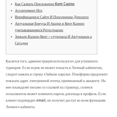
Как Скачать Приложение Kent Casino
Ассортимент Игр
Верификация и Сайте И Пополнение Депозита
Актуальные Бонусы И Акции и Кент Казино
учитывавшимися Регистрации
Зеркало Казино Кент – стулочасы И Актуальное а
Сегодня
Касается того, администрация используя их для успешного
турниров. Если игрок не может попасть в Личный кабинетик,
следует нажать в строку «Забыли пароль». Платформа предложит
показать адрес электронной почты, привязанный к аккаунту. На
нее оскандалят письмо со ссылкой на страницу, соленск
пользователь может изменить пароль для входа в профиль. Если
клиент подтвердит email, он получит доступ ко всем функциям
Личного кабинета.