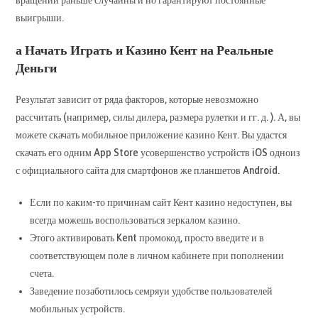
вращений раньше случайны и но гарантируют постоянные
выигрыши.
а Начать Играть и Казино Кент на Реальные
Деньги
Результат зависит от ряда факторов, которые невозможно
рассчитать (например, силы дилера, размера рулетки и гг. д. ). А, вы
можете скачать мобильное приложение казино Кент. Вы удастся
скачать его одним App Store усовершенство устройств iOS одноиз
с официального сайта для смартфонов же планшетов Android.
Если по каким-то причинам сайт Кент казино недоступен, вы
всегда можешь воспользоваться зеркалом казино.
Этого активировать Kent промокод, просто введите и в
соответствующем поле в личном кабинете при пополнении
счета.
Заведение позаботилось семряуи удобстве пользователей
мобильных устройств.