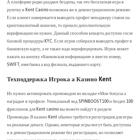
А платформе редко раздают бездепы, так что бесплатная игра в
рулетку в Kent Casino возможна же в демонстрационном режиме.
Если клиент намеревается выводить профит менаджеру ставок на
криптовалютный кошелек, то прошло дополнительную
верификацию не нужно. Данный способом кешаута доступен госле
базовой процедуры KYC. Если игрок собирался выводить профит в
банковскую карту, а ее также надо верифицировать. Игрок может
нажать на кнопку «Банковская информация» и ввести номер,
SWIFT, имя банка а код филиала, выдавшего карту.
Техподдержка Игрока а Казино Kent
Их нужно активировать промокодом во вкладке «Мои бонусы а
награды» в профиле. Уникальный код SPINBOOST100 и бездеп 100
фриспинов для Kent casino вы можете найдут в разделе
Промокоды. В казино Kent обычно требуется регистрация для игры
на реальные деньги. Однако, некоторые игры могут быть доступны
и в демонстрационном режиме без регистрации, но позволяет