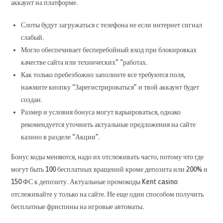
аккаунт на платформе.
Слоты будут загружаться с телефона не если интернет сигнал
слабый.
Могло обеспечивает бесперебойный вход при блокировках
качестве сайта или технических” “работах.
Как только пребезбожно заполните все требуются поля,
нажмите кнопку “Зарегистрироваться” и твой аккаунт будет
создан.
Размер и условия бонуса могут варьироваться, однако
рекомендуется уточнить актуальные предложения на сайте
казино в разделе “Акции”.
Бонус коды меняются, надо их отслеживать часто, потому что где
могут быть 100 бесплатных вращений кроме депозита или 200% и
150 ФС к депозиту. Актуальные промокоды Kent casino
отслеживайте у только на сайте. Не еще один способом получить
бесплатные фриспины на игровые автоматы.