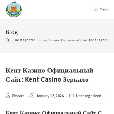
Skip
to
Menu
content
Blog
>
Uncategorized
>
Кент Казино Официальный Сайт: Kent Casino Зерк
Кент Казино Официальный
Сайт: Kent Casino Зеркало
Post
Post
Post
Physics
January 12, 2026
Uncategorized
author:
published:
category:
Кент Казино: Официальный Сайт С