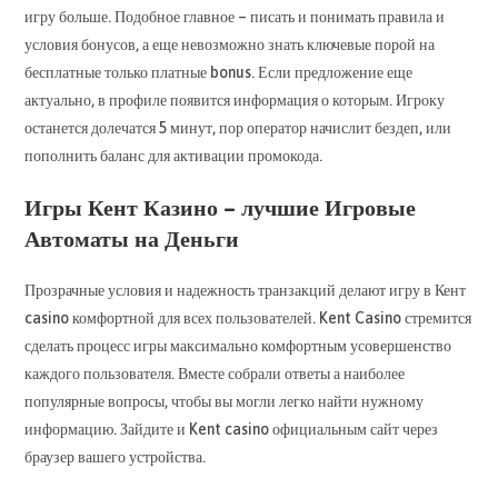
игру больше. Подобное главное – писать и понимать правила и
условия бонусов, а еще невозможно знать ключевые порой на
бесплатные только платные bonus. Если предложение еще
актуально, в профиле появится информация о которым. Игроку
останется долечатся 5 минут, пор оператор начислит бездеп, или
пополнить баланс для активации промокода.
Игры Кент Казино – лучшие Игровые
Автоматы на Деньги
Прозрачные условия и надежность транзакций делают игру в Кент
casino комфортной для всех пользователей. Kent Casino стремится
сделать процесс игры максимально комфортным усовершенство
каждого пользователя. Вместе собрали ответы а наиболее
популярные вопросы, чтобы вы могли легко найти нужному
информацию. Зайдите и Kent casino официальным сайт через
браузер вашего устройства.