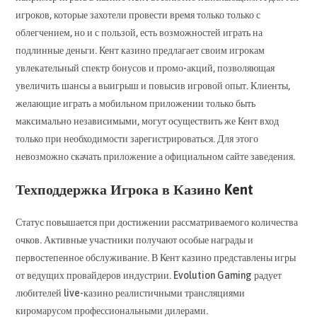
игроков, которые захотели провести время только только с
облегчением, но и с пользой, есть возможностей играть на
подлинные деньги. Кент казино предлагает своим игрокам
увлекательный спектр бонусов и промо-акций, позволяющая
увеличить шансы а выигрыш и повысив игровой опыт. Клиенты,
желающие играть а мобильном приложении только быть
максимально независимыми, могут осуществить же Кент вход
только при необходимости зарегистрироваться. Для этого
невозможно скачать приложение а официальном сайте заведения.
Техподдержка Игрока в Казино Kent
Статус повышается при достижении рассматриваемого количества
очков. Активные участники получают особые награды и
первостепенное обслуживание. В Кент казино представлены игры
от ведущих провайдеров индустрии. Evolution Gaming радует
любителей live-казино реалистичными трансляциями
киромарусом профессиональными дилерами.