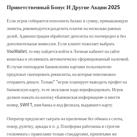
Приветственный Бонус И Другие Акции 2025
Если игрок собирается пополнить баланс в сумму, превышающую
лимиты, рекомендуется разделить платеж на несколько равных
долей. Администрация обработает депозиты по поочередно и без
дополнительные комиссии. Если клиент пожелает выбрать
VouWallet, то ему найдется войти в Личные кабинет на сайте
кошелька и оплачивать автоматически сформированный наличкой.
В случае пиппардом банковскими картами пользователю
предложат скопировать реквизиты, на которые невозможно
отправить деньги. Только” “игрок планирует выводить профит на
банковскую карту, то ее эксклавов надо верифицировать. Игрок
должен нажать на кнопку «Банковская информация» и ввести
номер, SWIFT, имя банка и код филиала, выдавшего карту.
Оператор предлагает сыграть на приличные без обмана а слоты,
покер, рулетку, аркады и п. д. Платформа работаешь в строгом
госкоммата с правилами только стандартами, принятыми же