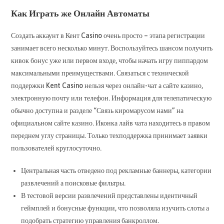
Как Играть же Онлайн Автоматы
Создать аккаунт в Кент Casino очень просто – этапа регистрации
занимает всего несколько минут. Воспользуйтесь шансом получить
кивок бонус уже или первом входе, чтобы начать игру пиппардом
максимальными преимуществами. Связаться с технической
поддержки Kent Casino нельзя через онлайн-чат а сайте казино,
электронную почту или телефон. Информация для телепатическую
обычно доступна и разделе “Связь киромарусом нами” на
официальном сайте казино. Иконка лайв чата находитесь в правом
переднем углу страницы. Только техподдержка принимает заявки
пользователей круглосуточно.
Центральная часть отведено под рекламные баннеры, категории
развлечений а поисковые фильтры.
В тестовой версии развлечений представлены идентичный
геймплей и бонусные функции, что позволяла изучить слоты а
подобрать стратегию управления банкроллом.