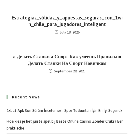
Estrategias_sólidas_y_apuestas_seguras_con_1wi
n_chile_para_jugadores_inteligent
July 18, 2026
а Делать Ставки а Спорт Как умеешь Правильно
Делать Ставки На Спорт Новичкам
September 29, 2025
Recent News
1xbet Apk Son Sürüm İncelemesi: Spor Tutkunları İçin En İyi Seçenek
Hoe kies je het juiste spel bij Beste Online Casino Zonder Cruks? Een
praktische