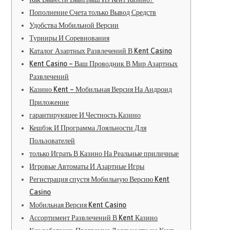
Пополнение Счета только Вывод Средств
Удобства Мобильной Версии
Турниры И Соревнования
Каталог Азартных Развлечений В Kent Casino
Kent Casino – Ваш Проводник В Мир Азартных
Развлечений
Казино Kent – Мобильная Версия На Андроид
Приложение
гарантирующее И Честность Казино
Кешбэк И Программа Лояльности Для
Пользователей
только Играть В Казино На Реальные приличные
Игровые Автоматы И Азартные Игры
Регистрация спустя Мобильную Версию Kent
Casino
Мобильная Версия Kent Casino
Ассортимент Развлечений В Kent Казино