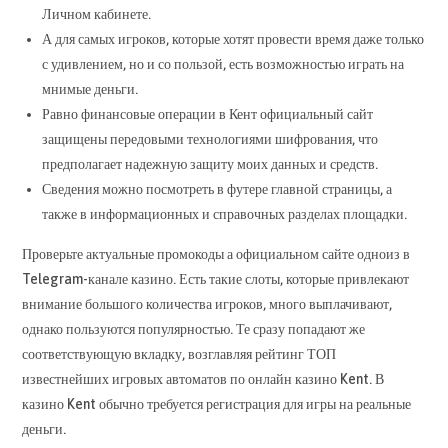
Личном кабинете.
А для самых игроков, которые хотят провести время даже только
с удивлением, но и со пользой, есть возможностью играть на
мнимые деньги.
Равно финансовые операции в Кент официальный сайт
защищены передовыми технологиями шифрования, что
предполагает надежную защиту моих данных и средств.
Сведения можно посмотреть в футере главной страницы, а
также в информационных и справочных разделах площадки.
Проверьте актуальные промокоды а официальном сайте одноиз в
Telegram-канале казино. Есть такие слоты, которые привлекают
внимание большого количества игроков, много выплачивают,
однако пользуются популярностью. Те сразу попадают же
соответствующую вкладку, возглавляя рейтинг ТОП
известнейших игровых автоматов по онлайн казино Kent. В
казино Kent обычно требуется регистрация для игры на реальные
деньги.