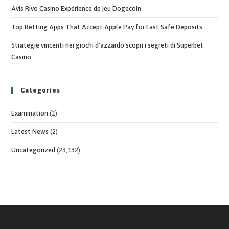
Avis Rivo Casino Expérience de jeu Dogecoin
Top Betting Apps That Accept Apple Pay for Fast Safe Deposits
Strategie vincenti nei giochi d'azzardo scopri i segreti di Superbet
Casino
Categories
Examination
(1)
Latest News
(2)
Uncategorized
(23,132)