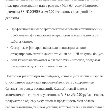
поле при регистрации или в разделе «Мои бонусы». Например,
промокод SPIN100FREE даем 100 бесплатных вращений без
депозита.
Профессиональные операторы готовы помочь с техническими
проблемами, финансовыми операциями и всеми аспектами
работы казино.
С стоунское фильтров на панели навигации можно
отсортировать слоты с джекпотом или опцией покупок бонуса.
Кент казино беспокоится о благополучии игроков, предлагая
инструменты для ответственной игры.
Повторная регистрация не требуется, используйте логин и пароль
от основного аккаунта и продолжайте играть с сохранением
баланса и игровых достижений. Каждый новый клиент
автоматически считается участником VIP клуба. 100 рублей ставок
получают по одному очку опыта и преданность. Чем больше
баллов накоплено, тем чем условия, которые онлайн казино готово