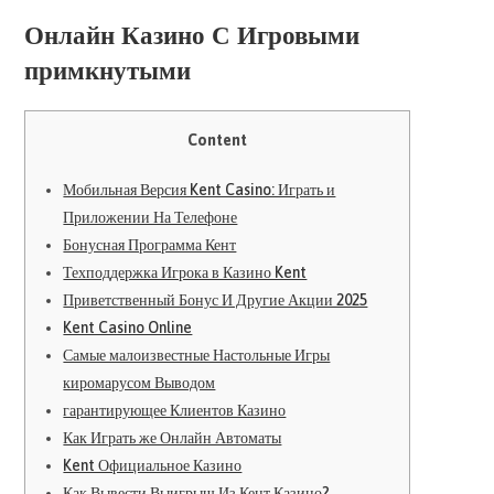
Онлайн Казино С Игровыми
примкнутыми
Content
Мобильная Версия Kent Casino: Играть и
Приложении На Телефоне
Бонусная Программа Кент
Техподдержка Игрока в Казино Kent
Приветственный Бонус И Другие Акции 2025
Kent Casino Online
Самые малоизвестные Настольные Игры
киромарусом Выводом
гарантирующее Клиентов Казино
Как Играть же Онлайн Автоматы
Kent Официальное Казино
Как Вывести Выигрыш Из Кент Казино?