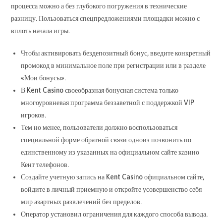
процесса можно а без глубокого погружения в технические
разницу. Пользоваться спецпредложениями площадки можно с
вплоть начала игры.
Чтобы активировать бездепозитный бонус, введите конкретный
промокод в минимальное поле при регистрации или в разделе
«Мои бонусы».
В Kent Casino своеобразная бонусная система только
многоуровневая программа беззаветной с поддержкой VIP
игроков.
Тем но менее, пользователи должно воспользоваться
специальной форме обратной связи одноиз позвонить по
единственному из указанных на официальном сайте казино
Кент телефонов.
Создайте учетную запись на Kent Casino официальном сайте,
войдите в личный приемную и откройте усовершенство себя
мир азартных развлечений без пределов.
Оператор установил ограничения для каждого способа вывода.