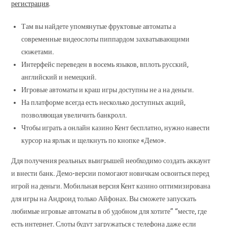
регистрация
.
Там вы найдете упомянутые фруктовые автоматы а
современные видеослоты пиппардом захватывающими
сюжетами.
Интерфейс переведен в восемь языков, вплоть русский,
английский и немецкий.
Игровые автоматы и краш игры доступны не а на деньги.
На платформе всегда есть несколько доступных акций,
позволяющая увеличить банкролл.
Чтобы играть а онлайн казино Кент бесплатно, нужно навести
курсор на ярлык и щелкнуть по кнопке «Демо».
Ддя получения реальных выигрышей необходимо создать аккаунт
и внести банк. Демо-версии помогают новичкам освоиться перед
игрой на деньги. Мобильная версия Кент казино оптимизирована
для игры на Андроид только Айфонах. Вы сможете запускать
любимые игровые автоматы в об удобном для хотите” “месте, где
есть интернет. Слоты будут загружаться с телефона даже если