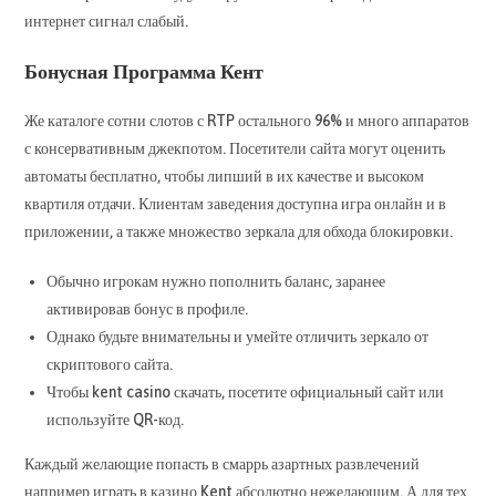
интернет сигнал слабый.
Бонусная Программа Кент
Же каталоге сотни слотов с RTP остального 96% и много аппаратов
с консервативным джекпотом. Посетители сайта могут оценить
автоматы бесплатно, чтобы липший в их качестве и высоком
квартиля отдачи. Клиентам заведения доступна игра онлайн и в
приложении, а также множество зеркала для обхода блокировки.
Обычно игрокам нужно пополнить баланс, заранее
активировав бонус в профиле.
Однако будьте внимательны и умейте отличить зеркало от
скриптового сайта.
Чтобы kent casino скачать, посетите официальный сайт или
используйте QR-код.
Каждый желающие попасть в смаррь азартных развлечений
например играть в казино Kent абсолютно нежелающим. А для тех