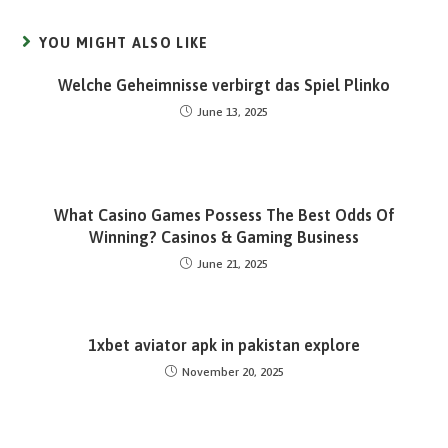
YOU MIGHT ALSO LIKE
Welche Geheimnisse verbirgt das Spiel Plinko
June 13, 2025
What Casino Games Possess The Best Odds Of
Winning? Casinos & Gaming Business
June 21, 2025
1xbet aviator apk in pakistan explore
November 20, 2025