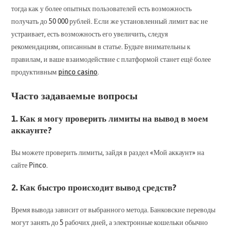
тогда как у более опытных пользователей есть возможность
получать до 50 000 рублей. Если же установленный лимит вас не
устраивает, есть возможность его увеличить, следуя
рекомендациям, описанным в статье. Будьте внимательны к
правилам, и ваше взаимодействие с платформой станет ещё более
продуктивным
pinco casino
.
Часто задаваемые вопросы
1. Как я могу проверить лимиты на вывод в моем
аккаунте?
Вы можете проверить лимиты, зайдя в раздел «Мой аккаунт» на
сайте Pinco.
2. Как быстро происходит вывод средств?
Время вывода зависит от выбранного метода. Банковские переводы
могут занять до 5 рабочих дней, а электронные кошельки обычно