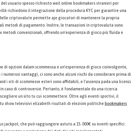
 del usuario spesso richiesto weil online bookmakers stranieri per
illé richiedono il integrazione della procedura KYC per garantire una
so delle criptovalute permette aje giocatori di mantenere la propria
ali metodi di pagamento. Inoltre, le transazioni in criptovaluta sono
i metodi convenzionali, offrendo un’esperienza di gioco più fluida e
ne di opzioni dalam scommessa e un’esperienza di gioco coinvolgente,
e i numerosi vantaggi, ci sono anche alcuni rischi da considerare prima di
nd i siti di scommesse esteri sono affidabili, e l’assenza pada una licenz
in caso di controversie. Pertanto, è fondamentale do una ricerca
cegliere un sito tu cui scommettere. Oltre agli eventi sportivi, il
 show televisivi elizabeth risultati di elezioni politiche
bookmakers
 jackpot, che può raggiungere astuto a 15. 000€ su eventi specifici.