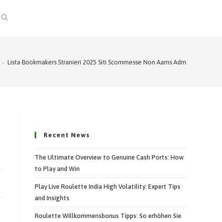
>
Lista Bookmakers Stranieri 2025 Siti Scommesse Non Aams Adm
Recent News
The Ultimate Overview to Genuine Cash Ports: How
to Play and Win
Play Live Roulette India High Volatility: Expert Tips
and Insights
Roulette Willkommensbonus Tipps: So erhöhen Sie