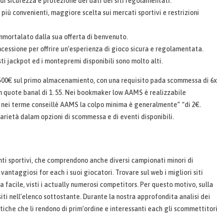
 di sicurezza e protezione dei dati dei siti regolamentati.
iù convenienti, maggiore scelta sui mercati sportivi e restrizioni
mmortalato dalla sua offerta di benvenuto.
ncessione per offrire un’esperienza di gioco sicura e regolamentata.
 jackpot ed i montepremi disponibili sono molto alti.
 a 500€ sul primo almacenamiento, con una requisito pada scommessa di 6x
on quote banal di 1. 55. Nei bookmaker low AAMS è realizzabile
 nei terme conseillé AAMS la colpo minima è generalmente” “di 2€.
varietà dalam opzioni di scommessa e di eventi disponibili.
nti sportivi, che comprendono anche diversi campionati minori di
 vantaggiosi for each i suoi giocatori. Trovare sul web i migliori siti
sa facile, visti i actually numerosi competitors. Per questo motivo, sulla
ti nell’elenco sottostante. Durante la nostra approfondita analisi dei
iche che li rendono di prim’ordine e interessanti each gli scommettitor