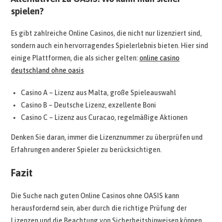
spielen?
Es gibt zahlreiche Online Casinos, die nicht nur lizenziert sind,
sondern auch ein hervorragendes Spielerlebnis bieten. Hier sind
einige Plattformen, die als sicher gelten:
online casino
deutschland ohne oasis
Casino A – Lizenz aus Malta, große Spieleauswahl
Casino B – Deutsche Lizenz, exzellente Boni
Casino C – Lizenz aus Curacao, regelmäßige Aktionen
Denken Sie daran, immer die Lizenznummer zu überprüfen und
Erfahrungen anderer Spieler zu berücksichtigen.
Fazit
Die Suche nach guten Online Casinos ohne OASIS kann
herausfordernd sein, aber durch die richtige Prüfung der
Lizenzen und die Beachtung von Sicherheitshinweisen können