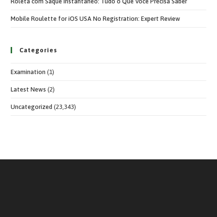
Roleta com Saque Instantâneo: Tudo o Que Você Precisa Saber
Mobile Roulette for iOS USA No Registration: Expert Review
Categories
Examination
(1)
Latest News
(2)
Uncategorized
(23,343)