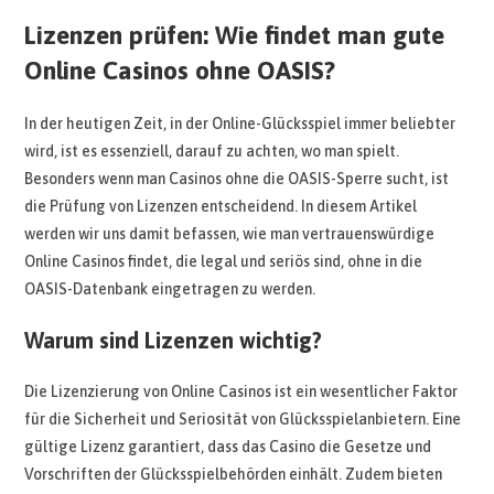
Lizenzen prüfen: Wie findet man gute
Online Casinos ohne OASIS?
In der heutigen Zeit, in der Online-Glücksspiel immer beliebter
wird, ist es essenziell, darauf zu achten, wo man spielt.
Besonders wenn man Casinos ohne die OASIS-Sperre sucht, ist
die Prüfung von Lizenzen entscheidend. In diesem Artikel
werden wir uns damit befassen, wie man vertrauenswürdige
Online Casinos findet, die legal und seriös sind, ohne in die
OASIS-Datenbank eingetragen zu werden.
Warum sind Lizenzen wichtig?
Die Lizenzierung von Online Casinos ist ein wesentlicher Faktor
für die Sicherheit und Seriosität von Glücksspielanbietern. Eine
gültige Lizenz garantiert, dass das Casino die Gesetze und
Vorschriften der Glücksspielbehörden einhält. Zudem bieten