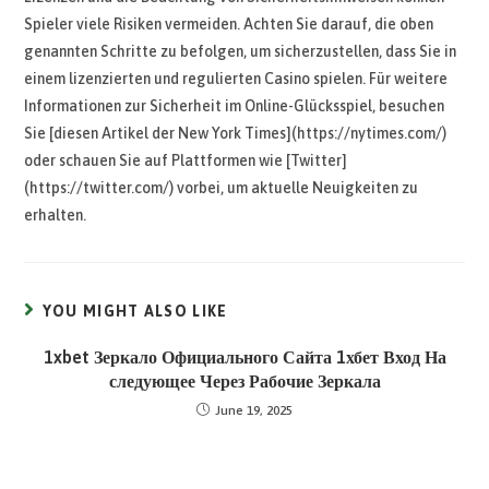
Spieler viele Risiken vermeiden. Achten Sie darauf, die oben
genannten Schritte zu befolgen, um sicherzustellen, dass Sie in
einem lizenzierten und regulierten Casino spielen. Für weitere
Informationen zur Sicherheit im Online-Glücksspiel, besuchen
Sie [diesen Artikel der New York Times](https://nytimes.com/)
oder schauen Sie auf Plattformen wie [Twitter]
(https://twitter.com/) vorbei, um aktuelle Neuigkeiten zu
erhalten.
YOU MIGHT ALSO LIKE
1xbet Зеркало Официального Сайта 1хбет Вход На
следующее Через Рабочие Зеркала
June 19, 2025