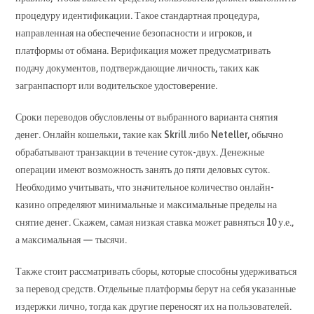
процедуру идентификации. Такое стандартная процедура,
направленная на обеспечение безопасности и игроков, и
платформы от обмана. Верификация может предусматривать
подачу документов, подтверждающие личность, таких как
загранпаспорт или водительское удостоверение.
Сроки переводов обусловлены от выбранного варианта снятия
денег. Онлайн кошельки, такие как Skrill либо Neteller, обычно
обрабатывают транзакции в течение суток-двух. Денежные
операции имеют возможность занять до пяти деловых суток.
Необходимо учитывать, что значительное количество онлайн-
казино определяют минимальные и максимальные пределы на
снятие денег. Скажем, самая низкая ставка может равняться 10 у.е.,
а максимальная — тысячи.
Также стоит рассматривать сборы, которые способны удерживаться
за перевод средств. Отдельные платформы берут на себя указанные
издержки лично, тогда как другие переносят их на пользователей.