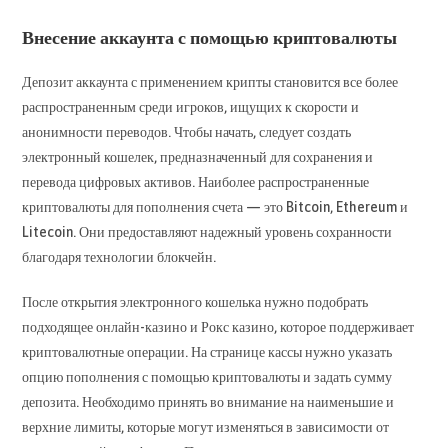
Внесение аккаунта с помощью криптовалюты
Депозит аккаунта с применением крипты становится все более
распространенным среди игроков, ищущих к скорости и
анонимности переводов. Чтобы начать, следует создать
электронный кошелек, предназначенный для сохранения и
перевода цифровых активов. Наиболее распространенные
криптовалюты для пополнения счета — это Bitcoin, Ethereum и
Litecoin. Они предоставляют надежный уровень сохранности
благодаря технологии блокчейн.
После открытия электронного кошелька нужно подобрать
подходящее онлайн-казино и Рокс казино, которое поддерживает
криптовалютные операции. На странице кассы нужно указать
опцию пополнения с помощью криптовалюты и задать сумму
депозита. Необходимо принять во внимание на наименьшие и
верхние лимиты, которые могут изменяться в зависимости от