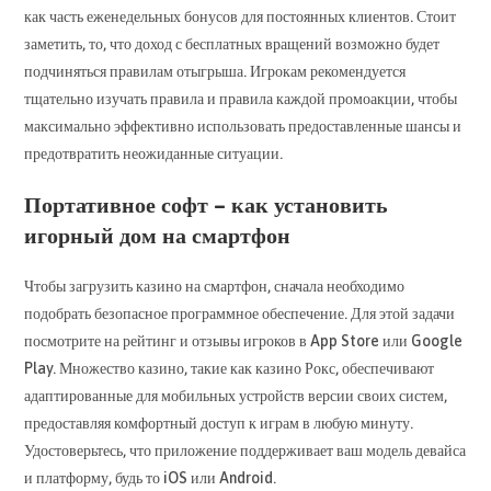
как часть еженедельных бонусов для постоянных клиентов. Стоит
заметить, то, что доход с бесплатных вращений возможно будет
подчиняться правилам отыгрыша. Игрокам рекомендуется
тщательно изучать правила и правила каждой промоакции, чтобы
максимально эффективно использовать предоставленные шансы и
предотвратить неожиданные ситуации.
Портативное софт – как установить
игорный дом на смартфон
Чтобы загрузить казино на смартфон, сначала необходимо
подобрать безопасное программное обеспечение. Для этой задачи
посмотрите на рейтинг и отзывы игроков в App Store или Google
Play. Множество казино, такие как казино Рокс, обеспечивают
адаптированные для мобильных устройств версии своих систем,
предоставляя комфортный доступ к играм в любую минуту.
Удостоверьтесь, что приложение поддерживает ваш модель девайса
и платформу, будь то iOS или Android.