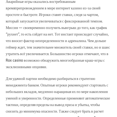
Аварийные игры оказались востребованным
времяпрепровождением в мире интернет казино из-за своей
простоте и быстроте. Игроки ставят ставки, следя за чартом,
который запускается увеличиваться с фиксированной темпом.
Миссия — своевременно получить выигрыш до того, как график
“рухнет”, то есть сойдет на нет. Тот инстант происходит случайно,
что вносит фактор неопределенности и адреналина. Чем дольше
геймер ждет, тем значительнее множитель своей ставки, но и шанс
утратить всё увеличивается. Большинство игроки отмечают, что в
Rox casino возможно обнаружить многообразные краш-игры с
эксклюзивными опциями.
Для удачной партии необходимо разбираться в стратегию
менеджмента банком. Опытные игроки рекомендуют стартовать с
небольших вкладов, медленно наращивая их по мере накопления
умений и уверенности. Определенные применяют автоматические
тактики, определяя пределы на вывод приза и убытка, чтобы
снизить до минимума опасности. Также следует брать в расчет