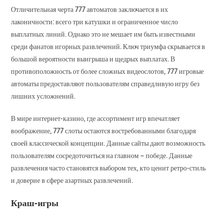
Отличительная черта 777 автоматов заключается в их
лаконичности: всего три катушки и ограниченное число
выплатных линий. Однако это не мешает им быть известными
среди фанатов игорных развлечений. Ключ триумфа скрывается в
большой вероятности выигрыша и щедрых выплатах. В
противоположность от более сложных видеослотов, 777 игровые
автоматы предоставляют пользователям справедливую игру без
лишних усложнений.
В мире интернет-казино, где ассортимент игр впечатляет
воображение, 777 слоты остаются востребованными благодаря
своей классической концепции. Данные сайты дают возможность
пользователям сосредоточиться на главном – победе. Данные
развлечения часто становятся выбором тех, кто ценит ретро-стиль
и доверие в сфере азартных развлечений.
Краш-игры