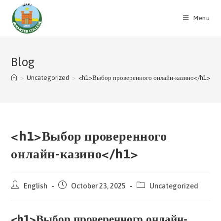
Skip
to
Menu
content
Blog
>
Uncategorized
>
<h1>Выбор проверенного онлайн-казино</h1>
<h1>Выбор проверенного
онлайн-казино</h1>
Post
Post
Post
English
October 23, 2025
Uncategorized
author:
published:
category:
<h1>Выбор проверенного онлайн-