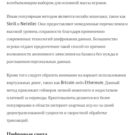
всеобъемлющим выбором для основной массы игроков.
Иным популярным методом являются онлайн кошельки, такие как
Skrill и Neteller. Они предоставляют немедленные перечисления и
высокий уровень сохранности благодаря применению
современных технологий шифрования данных. Большинство
игроки отдают предпочтение такой способ по причине
возможности анонимного зачисления на баланса без нужды в
разглашения персональных данных.
Кроме того следует обратить внимание на вариант использования
виртуальных денег, таких как Bitcoin либо Ethereum. Данный
метод привлекает геймеров личной инкогнито и недостатком
платежей за переводы. Криптовалюты делаются все более
популярными в области интернет-азартных игр из-за своей
децентрализованной сущности и скоростной обработке
транзакций.
Цифровые счета