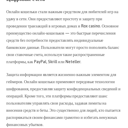
Онлайн кошельки стали важным средством для любителей игр на
удачу в сети. Они предоставляют простоту и защиту при
проведении транзакций в игровых домах и Rox casino. Основное
преимущество онлайн-кошельков — это быстрые перечисления
средств без потребности предоставлять индивидуальные
банковские данные. Пользователи могут просто пополнять баланс
свои ставочные счета, используя такие распространенные
платформы, как PayPal, Skrill или Neteller.
Защита информации является жизненно важным элементом для
геймеров. Онлайн кошельки применяют передовые технологии
шифрования, предоставляя защиту конфиденциальных сведений и
операций. Кроме того, эти платформы предоставляют шанс
пользователям управлять свои расходы, задавая лимиты на
внесения средств и беты. Это существенно для людей, кто пытается
распоряжаться своим финансами грамотно и избегать ненужных
финансовых убытков.