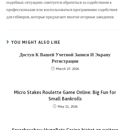
подобных ситуациях советуется обратиться за содействием к
профессионалам или воспользоваться программами содействия
для геймеров, которые предлагают многие игорные заведения.
YOU MIGHT ALSO LIKE
Доступ К Вашей Учетной Записи И Экрану
Регистрации
March 27, 2026
Micro Stakes Roulette Game Online: Big Fun for
Small Bankrolls
May 11, 2026