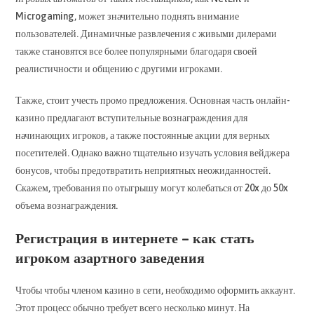
Microgaming, может значительно поднять внимание
пользователей. Динамичные развлечения с живыми дилерами
также становятся все более популярными благодаря своей
реалистичности и общению с другими игроками.
Также, стоит учесть промо предложения. Основная часть онлайн-
казино предлагают вступительные вознаграждения для
начинающих игроков, а также постоянные акции для верных
посетителей. Однако важно тщательно изучать условия вейджера
бонусов, чтобы предотвратить неприятных неожиданностей.
Скажем, требования по отыгрышу могут колебаться от 20x до 50x
объема вознаграждения.
Регистрация в интернете – как стать
игроком азартного заведения
Чтобы чтобы членом казино в сети, необходимо оформить аккаунт.
Этот процесс обычно требует всего несколько минут. На