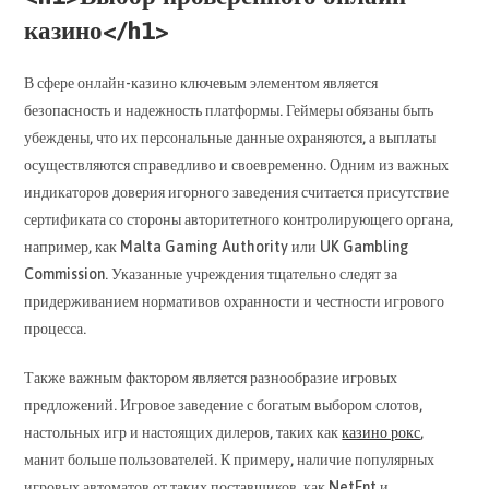
казино</h1>
В сфере онлайн-казино ключевым элементом является
безопасность и надежность платформы. Геймеры обязаны быть
убеждены, что их персональные данные охраняются, а выплаты
осуществляются справедливо и своевременно. Одним из важных
индикаторов доверия игорного заведения считается присутствие
сертификата со стороны авторитетного контролирующего органа,
например, как Malta Gaming Authority или UK Gambling
Commission. Указанные учреждения тщательно следят за
придерживанием нормативов охранности и честности игрового
процесса.
Также важным фактором является разнообразие игровых
предложений. Игровое заведение с богатым выбором слотов,
настольных игр и настоящих дилеров, таких как
казино рокс
,
манит больше пользователей. К примеру, наличие популярных
игровых автоматов от таких поставщиков, как NetEnt и