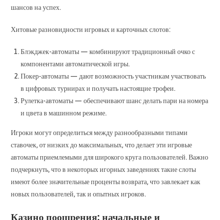
шансов на успех.
Хитовые разновидности игровых и карточных слотов:
Блэкджек-автоматы — комбинируют традиционный очко с
компонентами автоматической игры.
Покер-автоматы — дают возможность участникам участвовать
в цифровых турнирах и получать настоящие трофеи.
Рулетка-автоматы — обеспечивают шанс делать пари на номера
и цвета в машинном режиме.
Игроки могут определиться между разнообразными типами
ставочек, от низких до максимальных, что делает эти игровые
автоматы приемлемыми для широкого круга пользователей. Важно
подчеркнуть, что в некоторых игорных заведениях такие слоты
имеют более значительные проценты возврата, что завлекает как
новых пользователей, так и опытных игроков.
Казино поощрения: начальные и