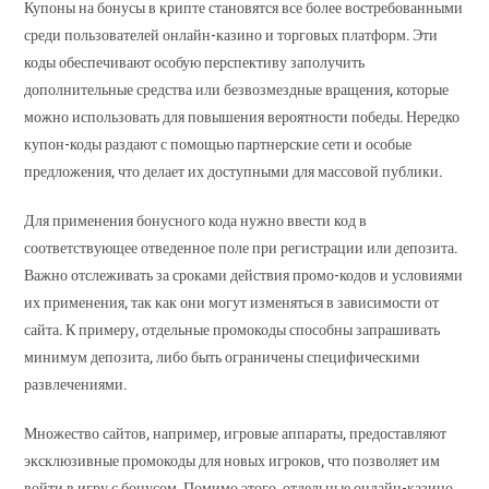
Купоны на бонусы в крипте становятся все более востребованными
среди пользователей онлайн-казино и торговых платформ. Эти
коды обеспечивают особую перспективу заполучить
дополнительные средства или безвозмездные вращения, которые
можно использовать для повышения вероятности победы. Нередко
купон-коды раздают с помощью партнерские сети и особые
предложения, что делает их доступными для массовой публики.
Для применения бонусного кода нужно ввести код в
соответствующее отведенное поле при регистрации или депозита.
Важно отслеживать за сроками действия промо-кодов и условиями
их применения, так как они могут изменяться в зависимости от
сайта. К примеру, отдельные промокоды способны запрашивать
минимум депозита, либо быть ограничены специфическими
развлечениями.
Множество сайтов, например, игровые аппараты, предоставляют
эксклюзивные промокоды для новых игроков, что позволяет им
войти в игру с бонусом. Помимо этого, отдельные онлайн-казино