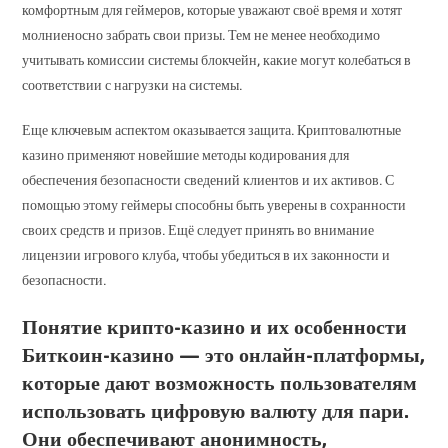
комфортным для геймеров, которые уважают своё время и хотят
молниеносно забрать свои призы. Тем не менее необходимо
учитывать комиссии системы блокчейн, какие могут колебаться в
соответствии с нагрузки на системы.
Еще ключевым аспектом оказывается защита. Криптовалютные
казино применяют новейшие методы кодирования для
обеспечения безопасности сведений клиентов и их активов. С
помощью этому геймеры способны быть уверены в сохранности
своих средств и призов. Ещё следует принять во внимание
лицензии игрового клуба, чтобы убедиться в их законности и
безопасности.
Понятие крипто-казино и их особенности
Биткоин-казино — это онлайн-платформы,
которые дают возможность пользователям
использовать цифровую валюту для пари.
Они обеспечивают анонимность,