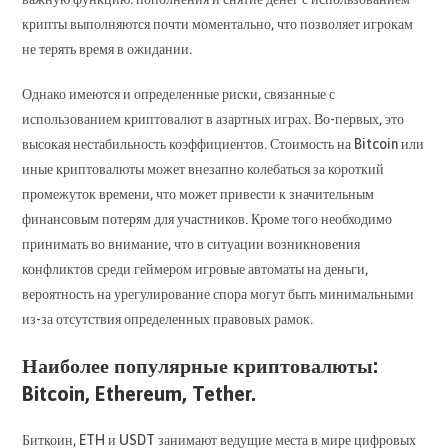
крипты выполняются почти моментально, что позволяет игрокам
не терять время в ожидании.
Однако имеются и определенные риски, связанные с
использованием криптовалют в азартных играх. Во-первых, это
высокая нестабильность коэффициентов. Стоимость на Bitcoin или
иные криптовалюты может внезапно колебаться за короткий
промежуток времени, что может привести к значительным
финансовым потерям для участников. Кроме того необходимо
принимать во внимание, что в ситуации возникновения
конфликтов среди геймером игровые автоматы на деньги,
вероятность на урегулирование спора могут быть минимальными
из-за отсутствия определенных правовых рамок.
Наиболее популярные криптовалюты:
Bitcoin, Ethereum, Tether.
Биткоин, ETH и USDT занимают ведущие места в мире цифровых