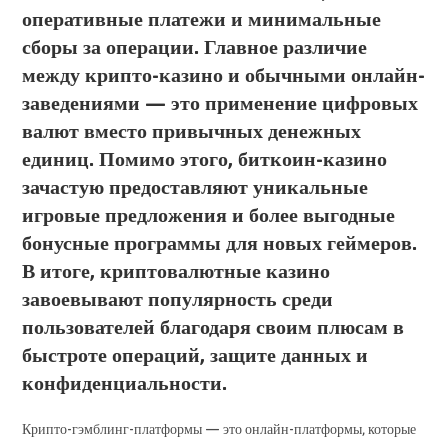
оперативные платежи и минимальные
сборы за операции. Главное различие
между крипто-казино и обычными онлайн-
заведениями — это применение цифровых
валют вместо привычных денежных
единиц. Помимо этого, биткоин-казино
зачастую предоставляют уникальные
игровые предложения и более выгодные
бонусные программы для новых геймеров.
В итоге, криптовалютные казино
завоевывают популярность среди
пользователей благодаря своим плюсам в
быстроте операций, защите данных и
конфиденциальности.
Крипто-гэмблинг-платформы — это онлайн-платформы, которые