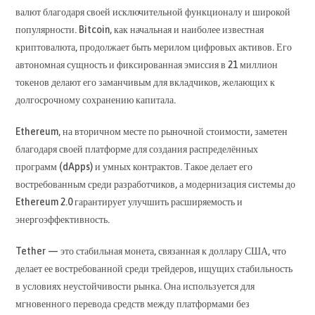
валют благодаря своей исключительной функционалу и широкой
популярности. Bitcoin, как начальная и наиболее известная
криптовалюта, продолжает быть мерилом цифровых активов. Его
автономная сущность и фиксированная эмиссия в 21 миллион
токенов делают его заманчивым для вкладчиков, желающих к
долгосрочному сохранению капитала.
Ethereum, на вторичном месте по рыночной стоимости, заметен
благодаря своей платформе для создания распределённых
программ (dApps) и умных контрактов. Такое делает его
востребованным среди разработчиков, а модернизация системы до
Ethereum 2.0 гарантирует улучшить расширяемость и
энергоэффективность.
Tether — это стабильная монета, связанная к доллару США, что
делает ее востребованной среди трейдеров, ищущих стабильность
в условиях неустойчивости рынка. Она используется для
мгновенного перевода средств между платформами без