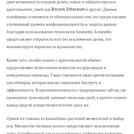
дают возможность игрокам делать ставки и забирать призы в
криптовалюте, такой как Bitcoin, Ethereum и другие. Данные
платформы отличаются от обычных казино тем, что предоставляют
улучшенный уровень конфиденциальности и защиты данных
благодаря использованию технологии блокчейн. Блокчейн
предоставляет открытость всех без исключения сделок, что
минимизирует вероятность жульничества.
Кроме того, онлайн казино с криптовалютой обычно
предоставляют более низкие комиссии на транзакции и
немедленные переводы. Такое становится такие притягательными
для геймеров, которые высоко оценивают быстроту и
эффективность. В противоположность с традиционных сайтов, где
проведение транзакций занимает несколько дней, в крипто-казино
вывод средств осуществляется почти сразу же.
Одним из главных из важнейших различий является ещё и выбор
игр. Множество биткоин-казино предоставляют эксклюзивные
игры, разработанные для использования с цифровыми валютами.