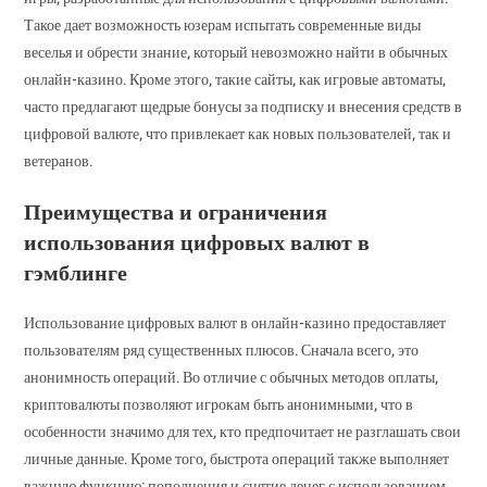
Такое дает возможность юзерам испытать современные виды
веселья и обрести знание, который невозможно найти в обычных
онлайн-казино. Кроме этого, такие сайты, как игровые автоматы,
часто предлагают щедрые бонусы за подписку и внесения средств в
цифровой валюте, что привлекает как новых пользователей, так и
ветеранов.
Преимущества и ограничения
использования цифровых валют в
гэмблинге
Использование цифровых валют в онлайн-казино предоставляет
пользователям ряд существенных плюсов. Сначала всего, это
анонимность операций. Во отличие с обычных методов оплаты,
криптовалюты позволяют игрокам быть анонимными, что в
особенности значимо для тех, кто предпочитает не разглашать свои
личные данные. Кроме того, быстрота операций также выполняет
важную функцию: пополнения и снятие денег с использованием