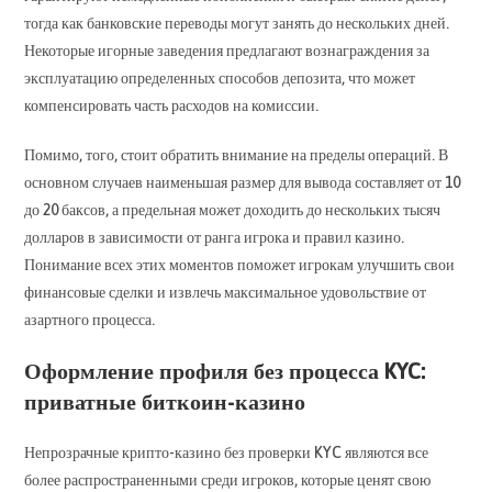
тогда как банковские переводы могут занять до нескольких дней.
Некоторые игорные заведения предлагают вознаграждения за
эксплуатацию определенных способов депозита, что может
компенсировать часть расходов на комиссии.
Помимо, того, стоит обратить внимание на пределы операций. В
основном случаев наименьшая размер для вывода составляет от 10
до 20 баксов, а предельная может доходить до нескольких тысяч
долларов в зависимости от ранга игрока и правил казино.
Понимание всех этих моментов поможет игрокам улучшить свои
финансовые сделки и извлечь максимальное удовольствие от
азартного процесса.
Оформление профиля без процесса KYC:
приватные биткоин-казино
Непрозрачные крипто-казино без проверки KYC являются все
более распространенными среди игроков, которые ценят свою