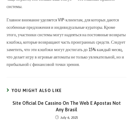
системы.
Главное внимание уделяется VIP-клиентам, для которых даются
особенные предложения и индивидуальные кураторы. Кроме
этого, участники системы могут надеяться на постоянные возвраты
кэшбэка, которые возвращают часть проигранных средств. Следует
заметить, что эти кэшбэки могут достигать до 15% каждый месяц,
что делает игру в игровые автоматы не только увлекательной, но и
прибыльной с финансовой точки зрения.
YOU MIGHT ALSO LIKE
Site Oficial De Cassino On The Web E Apostas Not
Any Brasil
July 6, 2025