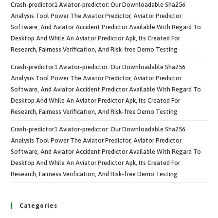
Crash-predictor1 Aviator-predictor: Our Downloadable Sha256
Analysis Tool Power The Aviator Predictor, Aviator Predictor
Software, And Aviator Accident Predictor Available With Regard To
Desktop And While An Aviator Predictor Apk, Its Created For
Research, Fairness Verification, And Risk-free Demo Testing
Crash-predictor1 Aviator-predictor: Our Downloadable Sha256
Analysis Tool Power The Aviator Predictor, Aviator Predictor
Software, And Aviator Accident Predictor Available With Regard To
Desktop And While An Aviator Predictor Apk, Its Created For
Research, Fairness Verification, And Risk-free Demo Testing
Crash-predictor1 Aviator-predictor: Our Downloadable Sha256
Analysis Tool Power The Aviator Predictor, Aviator Predictor
Software, And Aviator Accident Predictor Available With Regard To
Desktop And While An Aviator Predictor Apk, Its Created For
Research, Fairness Verification, And Risk-free Demo Testing
Categories