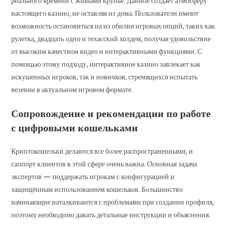
реального времени с живыми крупье. Данное создает атмосферу
настоящего казино, не оставляя из дома. Пользователи имеют
возможность остановиться на из обилия игровых опций, таких как
рулетка, двадцать одно и техасский холдем, получая удовольствие
от высоким качеством видео и интерактивными функциями. С
помощью этому подходу, интерактивное казино завлекает как
искушенных игроков, так и новичков, стремящихся испытать
везение в актуальном игровом формате.
Сопровождение и рекомендации по работе
с цифровыми кошельками
Криптокошельки делаются все более распространенными, и
саппорт клиентов в этой сфере очень важна. Основная задача
экспертов — поддержать игрокам с конфигурацией и
защищённым использованием кошельков. Большинство
начинающие наталкиваются с проблемами при создании профиля,
поэтому необходимо давать детальные инструкции и объяснения.