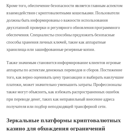
Кроме того, обеспечение безопасности является главным аспектом
взаимодействия с криптовалютными кошельками. Пользователи
должны быть информированы о важности использования
двухэтапной проверки и регулярного обновления программного
обеспечения. Специалисты способны предложить безопасные
способы хранения личных ключей, такие как аппаратные
хранилища или зашифрованные резервные копии.
Также значимым становится информирование клиентов игровые
аппараты по аспектам денежных переводов и сборов. Постижение
того, как верно оценивать цену транзакции и выбирать наилучшие
платежи, может значительно уменьшить затраты. Профессионалы
также могут объяснить, как избежать распространенных ошибок
при переводе денег, таких как неправильный внесение адреса
получателя или подбор неподходящей трансферной сети.
Зеркальные платформы криптовалютных
казино для обхождения ограничений