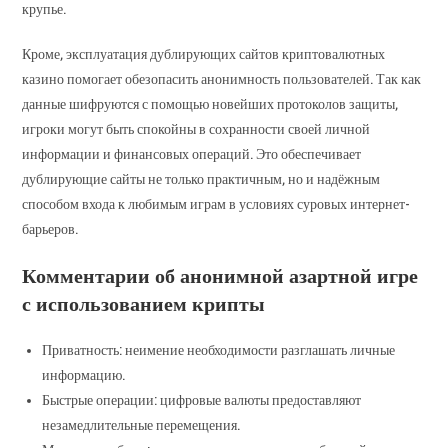
крупье.
Кроме, эксплуатация дублирующих сайтов криптовалютных
казино помогает обезопасить анонимность пользователей. Так как
данные шифруются с помощью новейших протоколов защиты,
игроки могут быть спокойны в сохранности своей личной
информации и финансовых операций. Это обеспечивает
дублирующие сайты не только практичным, но и надёжным
способом входа к любимым играм в условиях суровых интернет-
барьеров.
Комментарии об анонимной азартной игре
с использованием крипты
Приватность: неимение необходимости разглашать личные
информацию.
Быстрые операции: цифровые валюты предоставляют
незамедлительные перемещения.