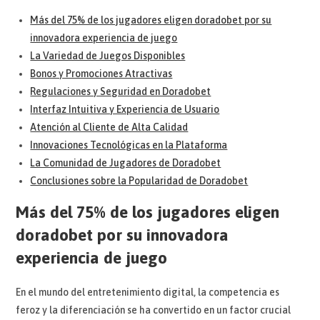
Más del 75% de los jugadores eligen doradobet por su
innovadora experiencia de juego
La Variedad de Juegos Disponibles
Bonos y Promociones Atractivas
Regulaciones y Seguridad en Doradobet
Interfaz Intuitiva y Experiencia de Usuario
Atención al Cliente de Alta Calidad
Innovaciones Tecnológicas en la Plataforma
La Comunidad de Jugadores de Doradobet
Conclusiones sobre la Popularidad de Doradobet
Más del 75% de los jugadores eligen
doradobet por su innovadora
experiencia de juego
En el mundo del entretenimiento digital, la competencia es
feroz y la diferenciación se ha convertido en un factor crucial