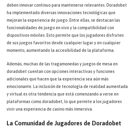
deben innovar continuo para mantenerse relevantes. Doradobet
ha implementado diversas innovaciones tecnológicas que
mejoran la experiencia de juego. Entre ellas, se destacan las
funcionalidades de juego en vivo y la compatibilidad con
dispositivos móviles. Esto permite que los jugadores disfruten
de sus juegos favoritos desde cualquier lugar y en cualquier
momento, aumentando la accesibilidad de la plataforma.
Además, muchas de las tragamonedas y juegos de mesa en
doradobet cuentan con opciones interactivas y funciones
adicionales que hacen que la experiencia sea aún más
emocionante. La inclusión de tecnología de realidad aumentada
y virtual es otra tendencia que está comenzando a verse en
plataformas como doradobet, lo que permite a los jugadores
vivir una experiencia de casino más inmersiva.
La Comunidad de Jugadores de Doradobet