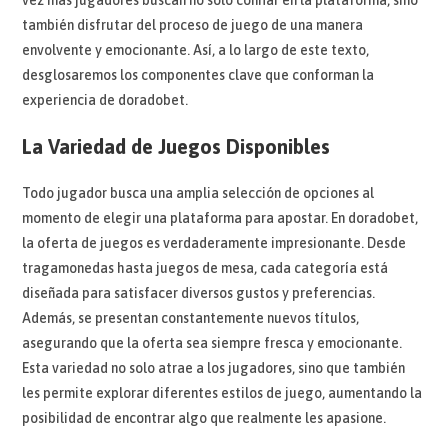
vez más jugadores buscan no solo confiar en la plataforma, sino
también disfrutar del proceso de juego de una manera
envolvente y emocionante. Así, a lo largo de este texto,
desglosaremos los componentes clave que conforman la
experiencia de doradobet.
La Variedad de Juegos Disponibles
Todo jugador busca una amplia selección de opciones al
momento de elegir una plataforma para apostar. En doradobet,
la oferta de juegos es verdaderamente impresionante. Desde
tragamonedas hasta juegos de mesa, cada categoría está
diseñada para satisfacer diversos gustos y preferencias.
Además, se presentan constantemente nuevos títulos,
asegurando que la oferta sea siempre fresca y emocionante.
Esta variedad no solo atrae a los jugadores, sino que también
les permite explorar diferentes estilos de juego, aumentando la
posibilidad de encontrar algo que realmente les apasione.