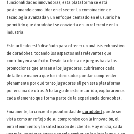
funcionalidades innovadoras, esta plataforma se está
posicionando como líder en el sector. La combinación de
tecnología avanzada y un enfoque centrado en el usuario ha
permitido que doradobet se convierta en un referente en la
industria.
Este artículo está diseñado para ofrecer un análisis exhaustivo
de doradobet, tocando los aspectos más relevantes que
contribuyen a su éxito. Desde la oferta de juegos hasta las
promociones que atraen a los jugadores, cubriremos cada
detalle de manera que los interesados puedan comprender
plenamente por qué tanto jugadores eligen esta plataforma
por encima de otras. A lo largo de este recorrido, exploraremos
cada elemento que forma parte de la experiencia doradobet.
Finalmente, la creciente popularidad de
doradobet
puede ser
vista como un reflejo de su compromiso con la innovación, el
entretenimiento y la satisfacción del cliente. Hoy en día, cada