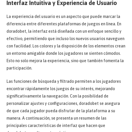
Interfaz Intuitiva y Experiencia de Usuario
La experiencia del usuario es un aspecto que puede marcar la
diferencia entre diferentes plataformas de juegos en línea. En
doradobet, la interfaz está diseñada con un enfoque sencillo y
efectivo, permitiendo que incluso los nuevos usuarios naveguen
con facilidad. Los colores y la disposición de los elementos crean
un entorno amigable donde los jugadores se sienten cómodos.
Esto no solo mejora la experiencia, sino que también fomenta la
participación.
Las funciones de búsqueda y filtrado permiten a los jugadores
encontrar rápidamente los juegos de su interés, mejorando
significativamente la navegación. Con la posibilidad de
personalizar ajustes y configuraciones, doradobet se asegura
de que cada jugador pueda disfrutar de la plataforma a su
manera. A continuación, se presenta un resumen de las
principales características de interfaz que hacen que