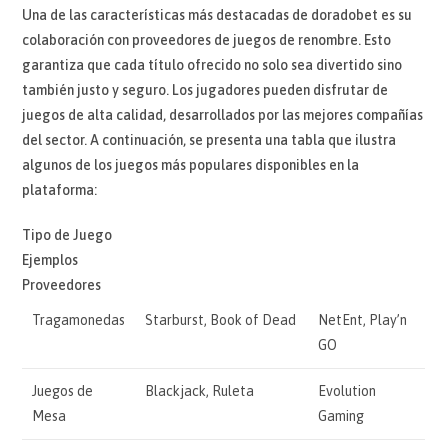
Una de las características más destacadas de doradobet es su
colaboración con proveedores de juegos de renombre. Esto
garantiza que cada título ofrecido no solo sea divertido sino
también justo y seguro. Los jugadores pueden disfrutar de
juegos de alta calidad, desarrollados por las mejores compañías
del sector. A continuación, se presenta una tabla que ilustra
algunos de los juegos más populares disponibles en la
plataforma:
Tipo de Juego
Ejemplos
Proveedores
Tragamonedas
Starburst, Book of Dead
NetEnt, Play’n
GO
Juegos de
Blackjack, Ruleta
Evolution
Mesa
Gaming