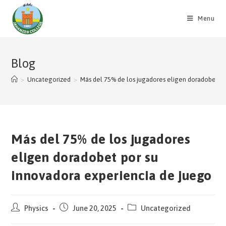
Skip
to
Menu
content
Blog
>
Uncategorized
>
Más del 75% de los jugadores eligen doradobet po
Más del 75% de los jugadores
eligen doradobet por su
innovadora experiencia de juego
Post
Post
Post
Physics
June 20, 2025
Uncategorized
author:
published:
category: