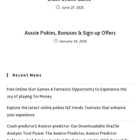
June 27, 2025
Aussie Pokies, Bonuses & Sign-up Offers
January 19, 2026
Recent News
Free Online Slot Games A Fantastic Opportunity to Experience the
Joy of playing for Money
Explore the latest online pokies NZ trends: features that enhance
your experience
Crash-predictor1 Aviator-predictor: Our Downloadable Sha256
Analysis Tool Power The Aviator Predictor, Aviator Predictor