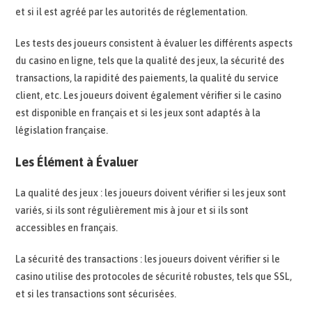
et si il est agréé par les autorités de réglementation.
Les tests des joueurs consistent à évaluer les différents aspects
du casino en ligne, tels que la qualité des jeux, la sécurité des
transactions, la rapidité des paiements, la qualité du service
client, etc. Les joueurs doivent également vérifier si le casino
est disponible en français et si les jeux sont adaptés à la
législation française.
Les Élément à Évaluer
La qualité des jeux : les joueurs doivent vérifier si les jeux sont
variés, si ils sont régulièrement mis à jour et si ils sont
accessibles en français.
La sécurité des transactions : les joueurs doivent vérifier si le
casino utilise des protocoles de sécurité robustes, tels que SSL,
et si les transactions sont sécurisées.