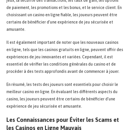
jeux, la sécurité des transactions, les taux de gain, les options
de paiement, les promotions et les bonus, et le service client. En
choisissant un casino en ligne fiable, les joueurs peuvent être
certains de bénéficier d’une expérience de jeu sécurisée et
amusante.
Il est également important de noter que les nouveaux casinos
en ligne, tels que les casinos gratuits en ligne, peuvent offrir des
expériences de jeu innovantes et variées. Cependant, il est
essentiel de vérifier les conditions générales du casino et de
procéder à des tests approfondis avant de commencer à jouer.
En résumé, les tests des joueurs sont essentiels pour choisir le
meilleur casino en ligne. En évaluant les différents aspects du
casino, les joueurs peuvent être certains de bénéficier d’une
expérience de jeu sécurisée et amusante.
Les Connaissances pour Éviter les Scams et
les Casinos en Ligne Mauvais