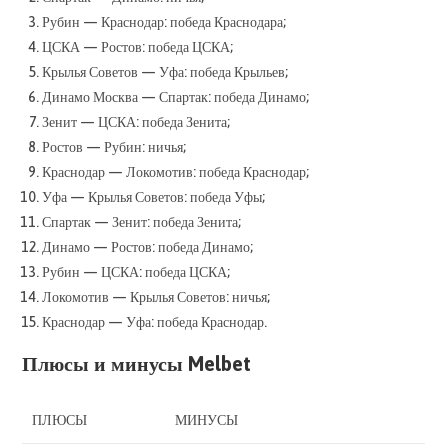
Рубин — Краснодар: победа Краснодара;
ЦСКА — Ростов: победа ЦСКА;
Крылья Советов — Уфа: победа Крыльев;
Динамо Москва — Спартак: победа Динамо;
Зенит — ЦСКА: победа Зенита;
Ростов — Рубин: ничья;
Краснодар — Локомотив: победа Краснодар;
Уфа — Крылья Советов: победа Уфы;
Спартак — Зенит: победа Зенита;
Динамо — Ростов: победа Динамо;
Рубин — ЦСКА: победа ЦСКА;
Локомотив — Крылья Советов: ничья;
Краснодар — Уфа: победа Краснодар.
Плюсы и минусы Melbet
ПЛЮСЫ
МИНУСЫ