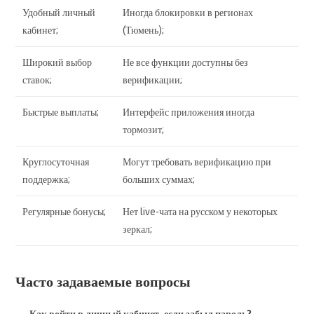
Удобный личный
Иногда блокировки в регионах
кабинет;
(Тюмень);
Широкий выбор
Не все функции доступны без
ставок;
верификации;
Быстрые выплаты;
Интерфейс приложения иногда
тормозит;
Круглосуточная
Могут требовать верификацию при
поддержка;
больших суммах;
Регулярные бонусы;
Нет live-чата на русском у некоторых
зеркал;
Часто задаваемые вопросы
Как войти в личный кабинет, если забыл пароль?