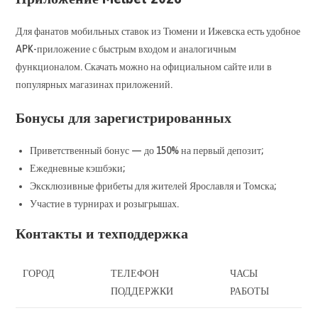
Для фанатов мобильных ставок из Тюмени и Ижевска есть удобное
APK-приложение с быстрым входом и аналогичным
функционалом. Скачать можно на официальном сайте или в
популярных магазинах приложений.
Бонусы для зарегистрированных
Приветственный бонус — до 150% на первый депозит;
Ежедневные кэшбэки;
Эксклюзивные фрибеты для жителей Ярославля и Томска;
Участие в турнирах и розыгрышах.
Контакты и техподдержка
ГОРОД
ТЕЛЕФОН
ЧАСЫ
ПОДДЕРЖКИ
РАБОТЫ