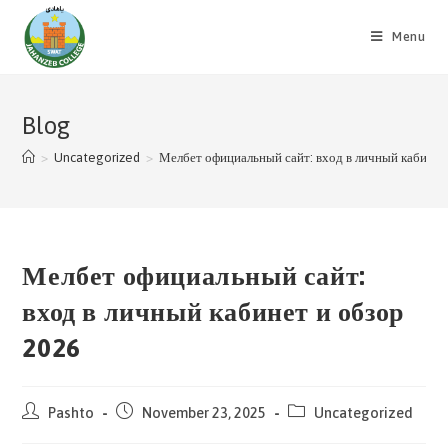
Skip
to
Menu
content
Blog
>
Uncategorized
>
Мелбет официальный сайт: вход в личный кабинет
Мелбет официальный сайт:
вход в личный кабинет и обзор
2026
Post
Post
Post
Pashto
November 23, 2025
Uncategorized
author:
published:
category: