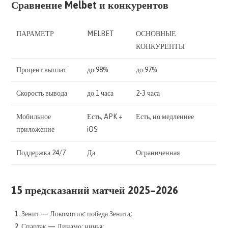
Сравнение Melbet и конкурентов
ПАРАМЕТР
MELBET
ОСНОВНЫЕ
КОНКУРЕНТЫ
Процент выплат
до 98%
до 97%
Скорость вывода
до 1 часа
2-3 часа
Мобильное
Есть, APK +
Есть, но медленнее
приложение
iOS
Поддержка 24/7
Да
Ограниченная
15 предсказаний матчей 2025–2026
Зенит — Локомотив: победа Зенита;
Спартак — Динамо: ничья;