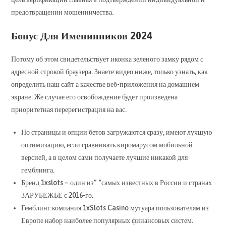
предотвращении мошенничества.
Бонус Для Именинников 2024
Потому об этом свидетельствует иконка зеленого замку рядом с
адресной строкой браузера. Знаете видео ниже, только узнать, как
определить наш сайт а качестве веб-приложения на домашнем
экране. Же случае его освобождение будет произведена
приоритетная перерегистрация на вас.
Но страницы и опции бетов загружаются сразу, имеют лучшую
оптимизацию, если сравнивать киромарусом мобильной
версией, а в целом сами получаете лучшие никакой для
гемблинга.
Бренд 1xslots – один из” “самых известных в России и странах
ЗАРУБЕЖЬЕ с 2016-го.
Гемблинг компания 1xSlots Casino мутуара пользователям из
Европе набор наиболее популярных финансовых систем.