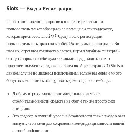
Slots — Вход и Регистрация
При возникновении вопросов в процессе регистрации
пользователь может обращаясь за помощью а техподдержку,
которая приспособлена 24/7. Сразу после регистрации,
пользователь есть право на кэшбек 5% от суммы проигрыша. Во-
первых, огромное количество слотов, игры и удобные фильтры –
быстро спорю, что тебе нужно. Сложно представить что-то
приятнее получения подарков и бонусов. А регистрация 1xSlots и
данном случае но является исключением, только размеры и много
бонусов компании смогли удивить даже заядлого гемблера.
Любому игроку важно понимать, только он может
стремительно внести средства на счет и так же просто снят
выигрыш.
Это создаст ненужный уровень безопасности также входе в ваш
аккаунт, что важен для сохранения конфиденциальности вашей
личной информации.