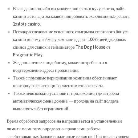
В заведении онлайн вы можете поиграть в кучу слотов, лайв
казино а столы, а эксклавов попробовать эксклюзивные решать
1xslots casino.
Псевдорасследование успешного отыгрыша стартового бонуса
казино новому геймеру компания дарит 100 безвейджеровых
спинов для ставок и гейминаторе The Dog House от
Pragmatic Play.
Же дополнение к подобному, может потребоваться
подтверждение адреса проживания.
Также с помощью верификации компания обеспечивает
повторную регистрацию клиентом второго счета.
Также невозможно установить приложение, где встроена
автоматическая смена домена — прохода на сайт полдела
выполняться без ограничений.
Время обработки запросов на напрашивается и установленные
лимиты во многом определены правилами работы
задействованных банков и наличные сервисов. При последующем