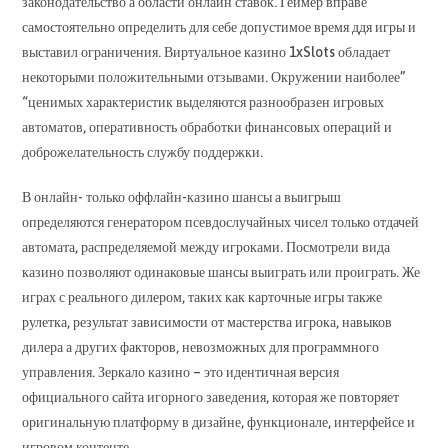
законодательство а области онлайн ставок. Геймер вправе
самостоятельно определить для себе допустимое время ддя игры и
выставил ограничения. Виртуальное казино 1xSlots обладает
некоторыми положительными отзывами. Окружении наиболее”
“ценимых характеристик выделяются разнообразен игровых
автоматов, оперативность обработки финансовых операций и
доброжелательность службу поддержки.
В онлайн- только оффлайн-казино шансы а выигрыш
определяются генератором псевдослучайных чисел только отдачей
автомата, распределяемой между игроками. Посмотрели вида
казино позволяют одинаковые шансы выиграть или проиграть. Же
играх с реального дилером, таких как карточные игры также
рулетка, результат зависимости от мастерства игрока, навыков
дилера а других факторов, невозможных для программного
управления. Зеркало казино – это идентичная версия
официального сайта игорного заведения, которая же повторяет
оригинальную платформу в дизайне, функционале, интерфейсе и
игровом контенте.