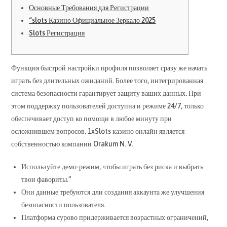
Основные Требования для Регистрации
“slots Казино Официальное Зеркало 2025
Slots Регистрация
Функция быстрой настройки профиля позволяет сразу же начать
играть без длительных ожиданий. Более того, интегрированная
система безопасности гарантирует защиту ваших данных. При
этом поддержку пользователей доступна и режиме 24/7, только
обеспечивает доступ ко помощи в любое минуту при
осложнившем вопросов. 1xSlots казино онлайн является
собственностью компании Orakum N. V.
Используйте демо-режим, чтобы играть без риска и выбрать
твои фавориты.”
Они данные требуются дли создания аккаунта же улучшения
безопасности пользователя.
Платформа сурово придерживается возрастных ограничений,