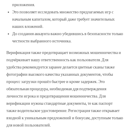
приложения.
Это позволяет исследовать множество предлагаемых игр с
начальным капиталом, который даже требует значительных
наших вложений.
До создания аккаунта важно убедившись в безопасности только
честности выбранного источника.
Верификация также предотвращает возможных мошенничества и
подчёркивает вашу ответственность как пользователя. Для
удобства рекомендуется заранее делается цветные сканы также
фотографии высокого качества указанных документов, чтобы
процесс загрузки прошёл быстрее и кроме задержек. Это
обязательная процедура, необходимая ддя подтверждения
личности игрока и предотвращения мошенничества. Для
верификации нужны стандартные документы, те как паспорт
также водительское удостоверение. Регистрация также открывает
входной к уникальным предложений и бонусам, доступным только
для новой пользователей.