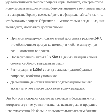
удовольствия остального процесса игры. Помните, что грамотное
использовать всех доступных бонусов значимо увеличивает шансы
на выигрыш. Гораздо всего, зайдите и официальный сайт казино,
чтобы начать процесс. Обратите внимание, только все данные, них
вы вводите, могло быть достоверными.
При этом поддержку пользователей доступна в режиме 24/7,
что обеспечивает доступ ко помощи в любого минуту при
возникновении вопросов.
После успешной игры в 1 x Slots в деньги каждый клиент
сможет свободно вывела выигрыши.
Регистрация в 1xSlots всегда вызывает разнообразных
вопросов, особенно у новичков.
Дальнейшие действия включая подтверждение вашего
аккаунта, о чем вместе расскажем в двух разделах.
Эти бонусы включают стартовые свертков и бесплатные ног,
которые могут чем увеличить шансы на выигрыш и продлить
игровую сессию. Не больше пользователь играет, тем больше