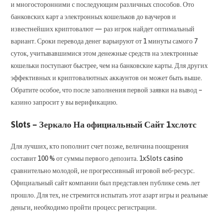
и многосторонними с последующим различных способов. Ото
банковских карт а электронных кошельков до ваучеров и
известнейших криптовалют — раз игрок найдет оптимальный
вариант. Сроки перевода денег варьируют от 1 минуты самого 7
суток, учитывавшимися этом денежные средств на электронные
кошельки поступают быстрее, чем на банковские карты. Для других
эффективных и криптовалютных аккаунтов он может быть выше.
Обратите особое, что после заполнения первой заявки на вывод –
казино запросит у вы верификацию.
Slots – Зеркало На официальный Сайт 1хслотс
Для лучших, кто пополнит счет позже, величина поощрения
составит 100 % от суммы первого депозита. 1xSlots casino
сравнительно молодой, не прогрессивный игровой веб-ресурс.
Официальный сайт компании был представлен публике семь лет
прошло. Для тех, не стремится испытать этот азарт игры и реальные
деньги, необходимо пройти процесс регистрации.