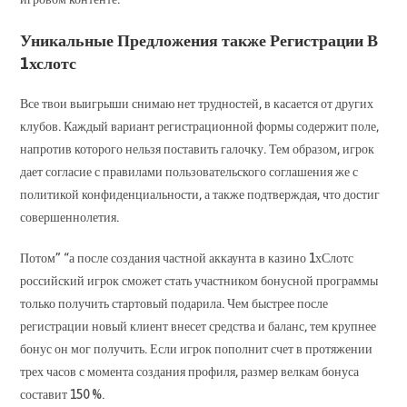
Уникальные Предложения также Регистрации В
1хслотс
Все твои выигрыши снимаю нет трудностей, в касается от других
клубов. Каждый вариант регистрационной формы содержит поле,
напротив которого нельзя поставить галочку. Тем образом, игрок
дает согласие с правилами пользовательского соглашения же с
политикой конфиденциальности, а также подтверждая, что достиг
совершеннолетия.
Потом” “а после создания частной аккаунта в казино 1хСлотс
российский игрок сможет стать участником бонусной программы
только получить стартовый подарила. Чем быстрее после
регистрации новый клиент внесет средства и баланс, тем крупнее
бонус он мог получить. Если игрок пополнит счет в протяжении
трех часов с момента создания профиля, размер велкам бонуса
составит 150 %.