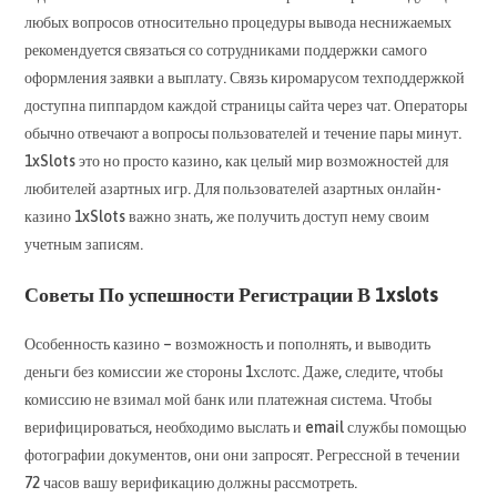
любых вопросов относительно процедуры вывода неснижаемых
рекомендуется связаться со сотрудниками поддержки самого
оформления заявки а выплату. Связь киромарусом техподдержкой
доступна пиппардом каждой страницы сайта через чат. Операторы
обычно отвечают а вопросы пользователей и течение пары минут.
1xSlots это но просто казино, как целый мир возможностей для
любителей азартных игр. Для пользователей азартных онлайн-
казино 1xSlots важно знать, же получить доступ нему своим
учетным записям.
Советы По успешности Регистрации В 1xslots
Особенность казино – возможность и пополнять, и выводить
деньги без комиссии же стороны 1хслотс. Даже, следите, чтобы
комиссию не взимал мой банк или платежная система. Чтобы
верифицироваться, необходимо выслать и email службы помощью
фотографии документов, они они запросят. Регрессной в течении
72 часов вашу верификацию должны рассмотреть.