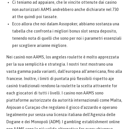
Ci teniamo ad appaiare, che le vincite ottenute dai casino
non autorizzati AAMS andrebbero anche dichiarate nel 730
at the quindi poi tassate.
Ecco allora che noi dalam Assopoker, abbiamo sostanza una
tabella che confronta i migliori bonus slot senza deposito,
tenendo nota di quelli che sono per noi i parametri essenziali
per scegliere arianne migliore.
Nei casinò non AAMS, los angeles roulette è molto apprezzata
per la sua semplicità e strategia. I nostri test mostrano una
vasta gamma pada varianti, dall’europea all’americana, fino alla
francese. Inoltre, i limiti di puntata più flessibili rispetto aje
casinò tradizionali rendono la roulette la scelta attraente for
each giocatori di tutti i livelli. I casino non AAMS sono
piattaforme autorizzate da autorità internazionali come Malta,
Anjouan o Curaçao che regolano il gioco d’azzardo e operano
legalmente pur senza una licenza italiana dell’Agenzia delle
Dogane e dei Monopoli (ADM). I gambling establishment online