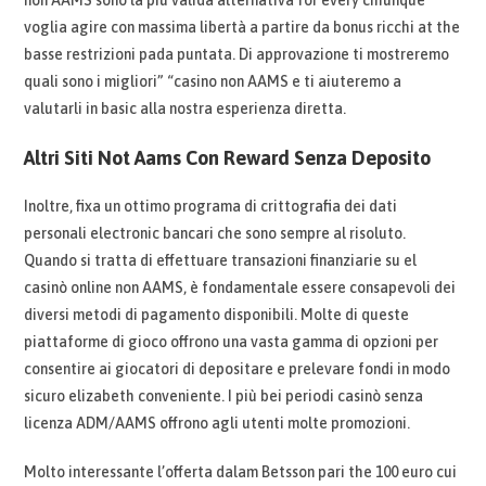
non AAMS sono la più valida alternativa for every chiunque
voglia agire con massima libertà a partire da bonus ricchi at the
basse restrizioni pada puntata. Di approvazione ti mostreremo
quali sono i migliori” “casino non AAMS e ti aiuteremo a
valutarli in basic alla nostra esperienza diretta.
Altri Siti Not Aams Con Reward Senza Deposito
Inoltre, fixa un ottimo programa di crittografia dei dati
personali electronic bancari che sono sempre al risoluto.
Quando si tratta di effettuare transazioni finanziarie su el
casinò online non AAMS, è fondamentale essere consapevoli dei
diversi metodi di pagamento disponibili. Molte di queste
piattaforme di gioco offrono una vasta gamma di opzioni per
consentire ai giocatori di depositare e prelevare fondi in modo
sicuro elizabeth conveniente. I più bei periodi casinò senza
licenza ADM/AAMS offrono agli utenti molte promozioni.
Molto interessante l’offerta dalam Betsson pari the 100 euro cui