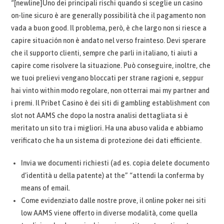
“[newline]Uno dei principali rischi quando si sceglie un casino
on-line sicuro è are generally possibilità che il pagamento non
vada a buon good. Il problema, però, è che largo non si riesce a
capire situación non è andato nel verso frainteso. Devi sperare
che il supporto clienti, sempre che parli in italiano, ti aiuti a
capire come risolvere la situazione. Può conseguire, inoltre, che
we tuoi prelievi vengano bloccati per strane ragioni e, seppur
hai vinto within modo regolare, non otterrai mai my partner and
i premi. Il Pribet Casino è dei siti di gambling establishment con
slot not AAMS che dopo la nostra analisi dettagliata si è
meritato un sito tra i migliori. Ha una abuso valida e abbiamo
verificato che ha un sistema di protezione dei dati efficiente.
Invia we documenti richiesti (ad es. copia delete documento
d’identità u della patente) at the” “attendi la conferma by
means of email.
Come evidenziato dalle nostre prove, il online poker nei siti
low AAMS viene offerto in diverse modalità, come quella