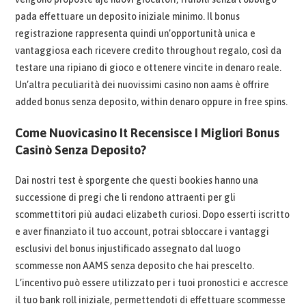
pada effettuare un deposito iniziale minimo. Il bonus
registrazione rappresenta quindi un’opportunità unica e
vantaggiosa each ricevere credito throughout regalo, così da
testare una ripiano di gioco e ottenere vincite in denaro reale.
Un’altra peculiarità dei nuovissimi casino non aams è offrire
added bonus senza deposito, within denaro oppure in free spins.
Come Nuovicasino It Recensisce I Migliori Bonus
Casinò Senza Deposito?
Dai nostri test è sporgente che questi bookies hanno una
successione di pregi che li rendono attraenti per gli
scommettitori più audaci elizabeth curiosi. Dopo esserti iscritto
e aver finanziato il tuo account, potrai sbloccare i vantaggi
esclusivi del bonus injustificado assegnato dal luogo
scommesse non AAMS senza deposito che hai prescelto.
L’incentivo può essere utilizzato per i tuoi pronostici e accresce
il tuo bank roll iniziale, permettendoti di effettuare scommesse