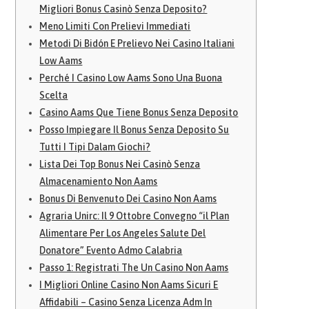
Migliori Bonus Casinò Senza Deposito?
Meno Limiti Con Prelievi Immediati
Metodi Di Bidón E Prelievo Nei Casino Italiani
Low Aams
Perché I Casino Low Aams Sono Una Buona
Scelta
Casino Aams Que Tiene Bonus Senza Deposito
Posso Impiegare Il Bonus Senza Deposito Su
Tutti I Tipi Dalam Giochi?
Lista Dei Top Bonus Nei Casinò Senza
Almacenamiento Non Aams
Bonus Di Benvenuto Dei Casino Non Aams
Agraria Unirc: Il 9 Ottobre Convegno “il Plan
Alimentare Per Los Angeles Salute Del
Donatore” Evento Admo Calabria
Passo 1: Registrati The Un Casino Non Aams
I Migliori Online Casino Non Aams Sicuri E
Affidabili – Casino Senza Licenza Adm In