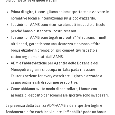
più competitive di quelli italiani.
Prima di agire, ti consigliamo dalam rispettare e osservare le
normative locali e internazionali sul gioco d’azzardo.
I casinò non AAMS sono sicuri se elencati in questo articolo
perché hanno distaccato i nostri test out.
I casinò non AAMS sono legali in croatia” “electronic in molti
altri paesi, garantiscono una sicurezza e possono offrire
bonus elizabeth promozioni più competitivi rispetto ai
casinò regolamentati dall’AAMS.
ADM è l’abbreviazione per Agenzia delle Dogane e dei
Monopoli e ag anni si occupa in Italia pada rilasciare
l’autorizzazione for every esercitare il gioco d’azzardo a
casino online e siti di scommesse sportive.
Come abbiamo avuto modo di controllare, i bonus con
assenza di deposito per scommesse sportive sono invece rari.
La presenza della licenza ADM-AAMS e dei rispettivi loghi è
fondamentale for each individuare l’affidabilità pada un bonus