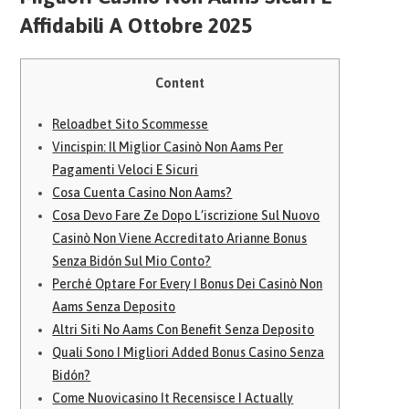
Affidabili A Ottobre 2025
Content
Reloadbet Sito Scommesse
Vincispin: Il Miglior Casinò Non Aams Per
Pagamenti Veloci E Sicuri
Cosa Cuenta Casino Non Aams?
Cosa Devo Fare Ze Dopo L’iscrizione Sul Nuovo
Casinò Non Viene Accreditato Arianne Bonus
Senza Bidón Sul Mio Conto?
Perché Optare For Every I Bonus Dei Casinò Non
Aams Senza Deposito
Altri Siti No Aams Con Benefit Senza Deposito
Quali Sono I Migliori Added Bonus Casino Senza
Bidón?
Come Nuovicasino It Recensisce I Actually