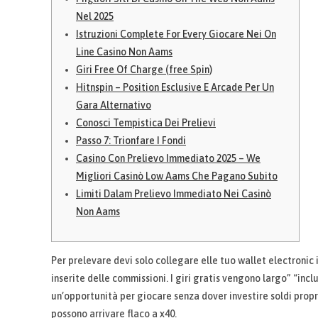
Nel 2025
Istruzioni Complete For Every Giocare Nei On
Line Casino Non Aams
Giri Free Of Charge (free Spin)
Hitnspin – Position Esclusive E Arcade Per Un
Gara Alternativo
Conosci Tempistica Dei Prelievi
Passo 7: Trionfare I Fondi
Casino Con Prelievo Immediato 2025 – We
Migliori Casinò Low Aams Che Pagano Subito
Limiti Dalam Prelievo Immediato Nei Casinò
Non Aams
Per prelevare devi solo collegare elle tuo wallet electronic 
inserite delle commissioni. I giri gratis vengono largo” “inc
un’opportunità per giocare senza dover investire soldi propri
possono arrivare flaco a x40.