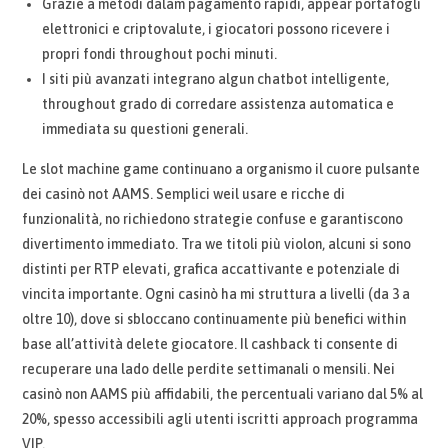
Grazie a metodi dalam pagamento rapidi, appear portafogli
elettronici e criptovalute, i giocatori possono ricevere i
propri fondi throughout pochi minuti.
I siti più avanzati integrano algun chatbot intelligente,
throughout grado di corredare assistenza automatica e
immediata su questioni generali.
Le slot machine game continuano a organismo il cuore pulsante
dei casinò not AAMS. Semplici weil usare e ricche di
funzionalità, no richiedono strategie confuse e garantiscono
divertimento immediato. Tra we titoli più violon, alcuni si sono
distinti per RTP elevati, grafica accattivante e potenziale di
vincita importante. Ogni casinò ha mi struttura a livelli (da 3 a
oltre 10), dove si sbloccano continuamente più benefici within
base all’attività delete giocatore. Il cashback ti consente di
recuperare una lado delle perdite settimanali o mensili. Nei
casinò non AAMS più affidabili, the percentuali variano dal 5% al
20%, spesso accessibili agli utenti iscritti approach programma
VIP.