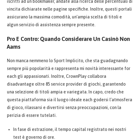
iscritti ad un bookmaker, andate alla ricerca delle percentuali di
vincita dichiarate nelle pagine specifiche. Inoltre, questi portali
assicurano la massima comodità, un’ampia scelta di titoli e
algun servizio di assistenza sempre presente.
Pro E Contro: Quando Considerare Un Casinò Non
Aams
Non manca nemmeno lo Sport Implicito, che sta guadagnando
sempre più popolarità e rappresenta mi novità interessante for
each gli appassionati. Inoltre, CrownPlay collabora
disadvantage oltre 85 service provider di giochi, garantendo
una selezione di titoli ampia e variegata. In capo, credo che
questa piattaforma sia il luogo ideale each godersi l’atmosfera
di gioco, rilassarsi e divertirsi senza preoccupazioni, con la
perizia di essere tutelati.
In fase di estrazione, il tempo capital registrato nei nostri
test è governo di ore.