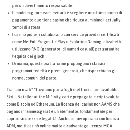
per un divertimento responsabile.
Il modo migliore each evitarli è scegliere un ottimo norma di
pagamento que tiene casino che riduca al minimo i actually
tempi di attesa.
I casinò più seri collaborano con service provider certificati
come NetEnt, Pragmatic Play u Evolution Gaming, elizabeth
utilizzano RNG (generatori di numeri casuali) per garantire
l’equità dei giochi.
Di norma, queste piattaforme propongono i classici
programmi fedeltà e premi generosi, che rispecchiano gli
normal comuni del parte.
Tra i più usati” “troviamo portafogli elettronici are available
Skrill, Neteller at the MiFinity, carte prepagate e criptovalute
come Bitcoin ed Ethereum. La licenza dei casinò non AAMS che
pagano innenmessgerät è un elementos fondamentale per
coprire sicurezza e legalità. Anche se low operano con licenza
ADM, molti casinò online malta disadvantage licenza MGA