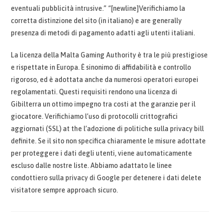
eventuali pubblicità intrusive.” “[newline]Verifichiamo la
corretta distinzione del sito (in italiano) e are generally
presenza di metodi di pagamento adatti agli utenti italiani.
La licenza della Malta Gaming Authority è tra le più prestigiose
e rispettate in Europa. È sinonimo di affidabilità e controllo
rigoroso, ed è adottata anche da numerosi operatori europei
regolamentati. Questi requisiti rendono una licenza di
Gibilterra un ottimo impegno tra costi at the garanzie per il
giocatore. Verifichiamo l’uso di protocolli crittografici
aggiornati (SSL) at the l’adozione di politiche sulla privacy bill
definite. Se il sito non specifica chiaramente le misure adottate
per proteggere i dati degli utenti, viene automaticamente
escluso dalle nostre liste. Abbiamo adattato le linee
condottiero sulla privacy di Google per detenere i dati delete
visitatore sempre approach sicuro.