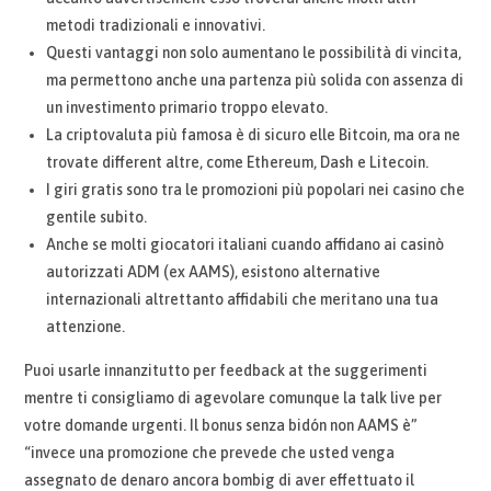
metodi tradizionali e innovativi.
Questi vantaggi non solo aumentano le possibilità di vincita,
ma permettono anche una partenza più solida con assenza di
un investimento primario troppo elevato.
La criptovaluta più famosa è di sicuro elle Bitcoin, ma ora ne
trovate different altre, come Ethereum, Dash e Litecoin.
I giri gratis sono tra le promozioni più popolari nei casino che
gentile subito.
Anche se molti giocatori italiani cuando affidano ai casinò
autorizzati ADM (ex AAMS), esistono alternative
internazionali altrettanto affidabili che meritano una tua
attenzione.
Puoi usarle innanzitutto per feedback at the suggerimenti
mentre ti consigliamo di agevolare comunque la talk live per
votre domande urgenti. Il bonus senza bidón non AAMS è”
“invece una promozione che prevede che usted venga
assegnato de denaro ancora bombig di aver effettuato il