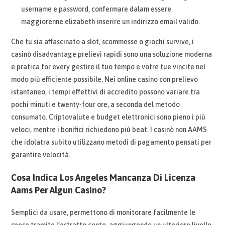
username e password, confermare dalam essere
maggiorenne elizabeth inserire un indirizzo email valido.
Che tu sia affascinato a slot, scommesse o giochi survive, i
casinò disadvantage prelievi rapidi sono una soluzione moderna
e pratica for every gestire il tuo tempo e votre tue vincite nel
modo più efficiente possibile. Nei online casino con prelievo
istantaneo, i tempi effettivi di accredito possono variare tra
pochi minuti e twenty-four ore, a seconda del metodo
consumato. Criptovalute e budget elettronici sono pieno i più
veloci, mentre i bonifici richiedono più beat. I casinò non AAMS
che idolatra subito utilizzano metodi di pagamento pensati per
garantire velocità.
Cosa Indica Los Angeles Mancanza Di Licenza
Aams Per Algun Casino?
Semplici da usare, permettono di monitorare facilmente le