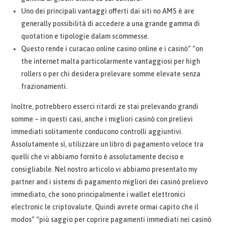
Uno dei principali vantaggi offerti dai siti no AMS è are
generally possibilità di accedere a una grande gamma di
quotation e tipologie dalam scommesse.
Questo rende i curacao online casino online e i casinò” “on
the internet malta particolarmente vantaggiosi per high
rollers o per chi desidera prelevare somme elevate senza
frazionamenti.
Inoltre, potrebbero esserci ritardi ze stai prelevando grandi
somme – in questi casi, anche i migliori casinò con prelievi
immediati solitamente conducono controlli aggiuntivi.
Assolutamente sì, utilizzare un libro di pagamento veloce tra
quelli che vi abbiamo fornito è assolutamente deciso e
consigliabile. Nel nostro articolo vi abbiamo presentato my
partner and i sistemi di pagamento migliori dei casinò prelievo
immediato, che sono principalmente i wallet elettronici
electronic le criptovalute. Quindi avrete ormai capito che il
modos” “più saggio per coprire pagamenti immediati nei casinò