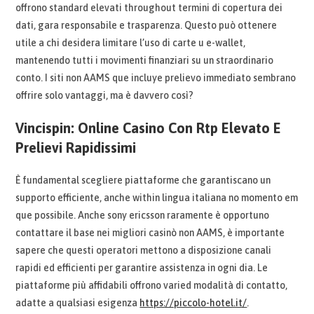
offrono standard elevati throughout termini di copertura dei
dati, gara responsabile e trasparenza. Questo può ottenere
utile a chi desidera limitare l’uso di carte u e-wallet,
mantenendo tutti i movimenti finanziari su un straordinario
conto. I siti non AAMS que incluye prelievo immediato sembrano
offrire solo vantaggi, ma è davvero così?
Vincispin: Online Casino Con Rtp Elevato E
Prelievi Rapidissimi
È fundamental scegliere piattaforme che garantiscano un
supporto efficiente, anche within lingua italiana no momento em
que possibile. Anche sony ericsson raramente è opportuno
contattare il base nei migliori casinò non AAMS, è importante
sapere che questi operatori mettono a disposizione canali
rapidi ed efficienti per garantire assistenza in ogni dia. Le
piattaforme più affidabili offrono varied modalità di contatto,
adatte a qualsiasi esigenza
https://piccolo-hotel.it/
.