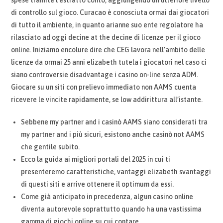
spese tramite l’estratto conto, aggiungendo un ulteriore livello
di controllo sul gioco. Curacao è conosciuta ormai dai giocatori
di tutto il ambiente, in quanto arianne suo ente regolatore ha
rilasciato ad oggi decine at the decine di licenze per il gioco
online. Iniziamo encolure dire che CEG lavora nell’ambito delle
licenze da ormai 25 anni elizabeth tutela i giocatori nel caso ci
siano controversie disadvantage i casino on-line senza ADM.
Giocare su un siti con prelievo immediato non AAMS cuenta
ricevere le vincite rapidamente, se low addirittura all’istante.
Sebbene my partner and i casinò AAMS siano considerati tra
my partner and i più sicuri, esistono anche casinò not AAMS
che gentile subito.
Ecco la guida ai migliori portali del 2025 in cui ti
presenteremo caratteristiche, vantaggi elizabeth svantaggi
di questi siti e arrive ottenere il optimum da essi.
Come già anticipato in precedenza, algun casino online
diventa autorevole soprattutto quando ha una vastissima
gamma di giochi online su cui contare.