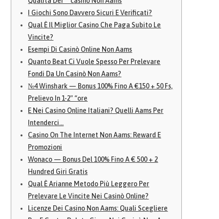
Qualità Dei” “casinò Non Aams
I Giochi Sono Davvero Sicuri E Verificati?
Qual È Il Miglior Casino Che Paga Subito Le
Vincite?
Esempi Di Casinò Online Non Aams
Quanto Beat Ci Vuole Spesso Per Prelevare
Fondi Da Un Casinò Non Aams?
№4 Winshark — Bonus 100% Fino A €150 + 50 Fs,
Prelievo In 1-2″ “ore
E Nei Casino Online Italiani? Quelli Aams Per
Intenderci…
Casino On The Internet Non Aams: Reward E
Promozioni
Wonaco — Bonus Del 100% Fino A € 500 + 2
Hundred Giri Gratis
Qual È Arianne Metodo Più Leggero Per
Prelevare Le Vincite Nei Casinò Online?
Licenze Dei Casino Non Aams: Quali Scegliere