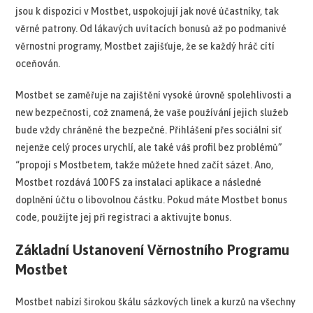
jsou k dispozici v Mostbet, uspokojují jak nové účastníky, tak
věrné patrony. Od lákavých uvítacích bonusů až po podmanivé
věrnostní programy, Mostbet zajišťuje, že se každý hráč cítí
oceňován.
Mostbet se zaměřuje na zajištění vysoké úrovně spolehlivosti a
new bezpečnosti, což znamená, že vaše používání jejich služeb
bude vždy chráněné the bezpečné. Přihlášení přes sociální síť
nejenže celý proces urychlí, ale také váš profil bez problémů”
“propojí s Mostbetem, takže můžete hned začít sázet. Ano,
Mostbet rozdává 100 FS za instalaci aplikace a následné
doplnění účtu o libovolnou částku. Pokud máte Mostbet bonus
code, použijte jej při registraci a aktivujte bonus.
Základní Ustanovení Věrnostního Programu
Mostbet
Mostbet nabízí širokou škálu sázkových linek a kurzů na všechny