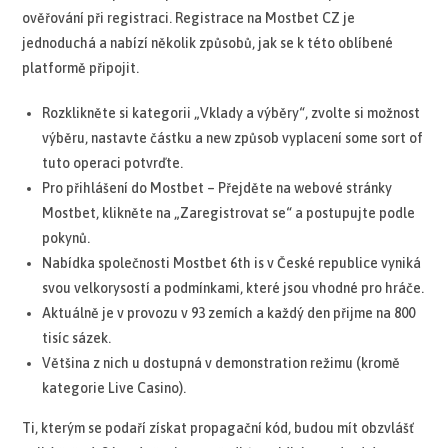
ověřování při registraci. Registrace na Mostbet CZ je
jednoduchá a nabízí několik způsobů, jak se k této oblíbené
platformě připojit.
Rozklikněte si kategorii „Vklady a výběry“, zvolte si možnost
výběru, nastavte částku a new způsob vyplacení some sort of
tuto operaci potvrďte.
Pro přihlášení do Mostbet – Přejděte na webové stránky
Mostbet, klikněte na „Zaregistrovat se“ a postupujte podle
pokynů.
Nabídka společnosti Mostbet 6th is v České republice vyniká
svou velkorysostí a podmínkami, které jsou vhodné pro hráče.
Aktuálně je v provozu v 93 zemích a každý den přijme na 800
tisíc sázek.
Většina z nich u dostupná v demonstration režimu (kromě
kategorie Live Casino).
Ti, kterým se podaří získat propagační kód, budou mít obzvlášť