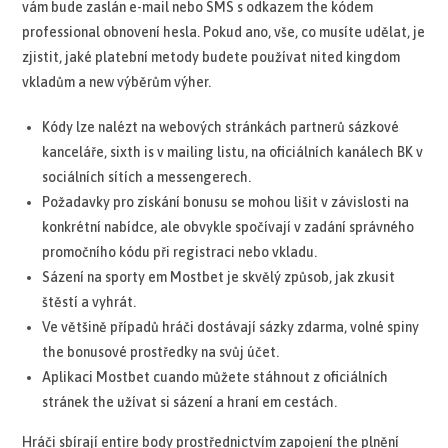
vám bude zaslán e-mail nebo SMS s odkazem the kódem
professional obnovení hesla. Pokud ano, vše, co musíte udělat, je
zjistit, jaké platební metody budete používat nited kingdom
vkladům a new výběrům výher.
Kódy lze nalézt na webových stránkách partnerů sázkové
kanceláře, sixth is v mailing listu, na oficiálních kanálech BK v
sociálních sítích a messengerech.
Požadavky pro získání bonusu se mohou lišit v závislosti na
konkrétní nabídce, ale obvykle spočívají v zadání správného
promočního kódu při registraci nebo vkladu.
Sázení na sporty em Mostbet je skvělý způsob, jak zkusit
štěstí a vyhrát.
Ve většině případů hráči dostávají sázky zdarma, volné spiny
the bonusové prostředky na svůj účet.
Aplikaci Mostbet cuando můžete stáhnout z oficiálních
stránek the užívat si sázení a hraní em cestách.
Hráči sbírají entire body prostřednictvím zapojení the plnění