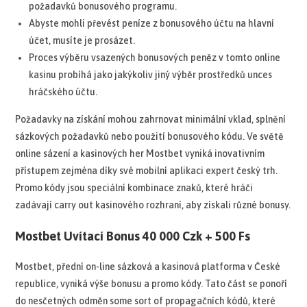
požadavků bonusového programu.
Abyste mohli převést peníze z bonusového účtu na hlavní
účet, musíte je prosázet.
Proces výběru vsazených bonusových peněz v tomto online
kasinu probíhá jako jakýkoliv jiný výběr prostředků unces
hráčského účtu.
Požadavky na získání mohou zahrnovat minimální vklad, splnění
sázkových požadavků nebo použití bonusového kódu. Ve světě
online sázení a kasinových her Mostbet vyniká inovativním
přístupem zejména díky své mobilní aplikaci expert český trh.
Promo kódy jsou speciální kombinace znaků, které hráči
zadávají carry out kasinového rozhraní, aby získali různé bonusy.
Mostbet Uvítací Bonus 40 000 Czk + 500 Fs
Mostbet, přední on-line sázková a kasinová platforma v České
republice, vyniká výše bonusu a promo kódy. Tato část se ponoří
do nesčetných odměn some sort of propagačních kódů, které