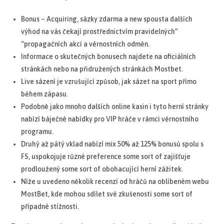
Bonus – Acquiring, sázky zdarma a new spousta dalších
výhod na vás čekají prostřednictvím pravidelných”
“propagačních akcí a věrnostních odměn.
Informace o skutečných bonusech najdete na oficiálních
stránkách nebo na přidružených stránkách Mostbet.
Live sázení je vzrušující způsob, jak sázet na sport přímo
během zápasu.
Podobně jako mnoho dalších online kasin i tyto herní stránky
nabízí báječné nabídky pro VIP hráče v rámci věrnostního
programu.
Druhý až pátý vklad nabízí mix 50% až 125% bonusů spolu s
FS, uspokojuje různé preference some sort of zajišťuje
prodloužený some sort of obohacující herní zážitek.
Níže u uvedeno několik recenzí od hráčů na oblíbeném webu
MostBet, kde mohou sdílet své zkušenosti some sort of
případné stížnosti.