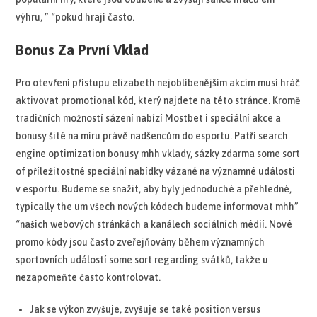
výhru, ” “pokud hrají často.
Bonus Za První Vklad
Pro otevření přístupu elizabeth nejoblíbenějším akcím musí hráč
aktivovat promotional kód, který najdete na této stránce. Kromě
tradičních možností sázení nabízí Mostbet i speciální akce a
bonusy šité na míru právě nadšencům do esportu. Patří search
engine optimization bonusy mhh vklady, sázky zdarma some sort
of příležitostné speciální nabídky vázané na významné události
v esportu. Budeme se snažit, aby byly jednoduché a přehledné,
typically the um všech nových kódech budeme informovat mhh”
“našich webových stránkách a kanálech sociálních médií. Nové
promo kódy jsou často zveřejňovány během významných
sportovních událostí some sort regarding svátků, takže u
nezapomeňte často kontrolovat.
Jak se výkon zvyšuje, zvyšuje se také position versus