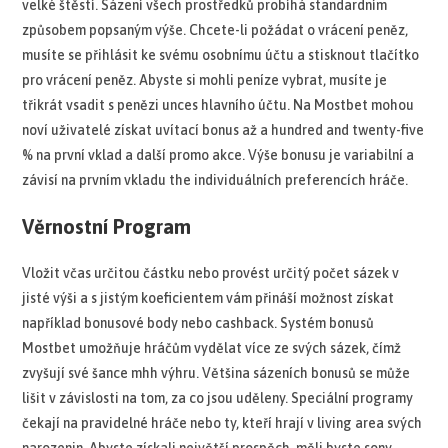
velké štěstí. Sázení všech prostředků probíhá standardním
způsobem popsaným výše. Chcete-li požádat o vrácení peněz,
musíte se přihlásit ke svému osobnímu účtu a stisknout tlačítko
pro vrácení peněz. Abyste si mohli peníze vybrat, musíte je
třikrát vsadit s penězi unces hlavního účtu. Na Mostbet mohou
noví uživatelé získat uvítací bonus až a hundred and twenty-five
% na první vklad a další promo akce. Výše bonusu je variabilní a
závisí na prvním vkladu the individuálních preferencích hráče.
Věrnostní Program
Vložit včas určitou částku nebo provést určitý počet sázek v
jisté výši a s jistým koeficientem vám přináší možnost získat
například bonusové body nebo cashback. Systém bonusů
Mostbet umožňuje hráčům vydělat více ze svých sázek, čímž
zvyšují své šance mhh výhru. Většina sázeních bonusů se může
lišit v závislosti na tom, za co jsou uděleny. Speciální programy
čekají na pravidelné hráče nebo ty, kteří hrají v living area svých