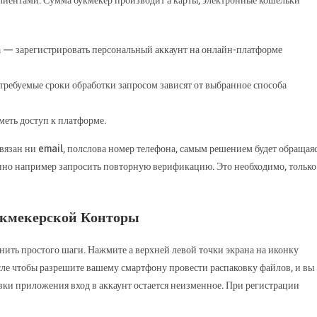
клиентами. Сумма букмекер производит а карты, электронные кошельки
га — зарегистрировать персональный аккаунт на онлайн-платформе
требуемые сроки обработки запросом зависят от выбранное способа
меть доступ к платформе.
ивязан ни email, полслова номер телефона, самым решением будет обращая
ино например запросить повторную верификацию. Это необходимо, только
укмекерской Конторы
ть простого шаги. Нажмите а верхней левой точки экрана на иконку
сле чтобы разрешите вашему смартфону провести распаковку файлов, и вы
вки приложения вход в аккаунт остается неизменное. При регистрации