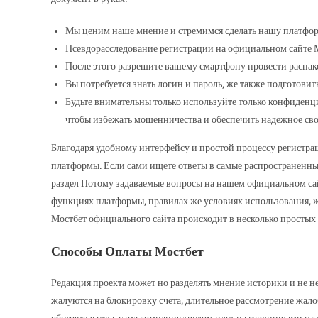
Мы ценим наше мнение и стремимся сделать нашу платфор
Псевдорасследование регистрации на официальном сайте М
После этого разрешите вашему смартфону провести распако
Вы потребуется знать логин и пароль, же также подготовит
Будьте внимательны только используйте только конфиденц
чтобы избежать мошенничества и обеспечить надежное св
Благодаря удобному интерфейсу и простой процессу регистрац
платформы. Если сами ищете ответы в самые распространенные
раздел Потому задаваемые вопросы на нашем официальном сайт
функциях платформы, правилах же условиях использования, ж
Мостбет официального сайта происходит в несколько простых
Способы Оплаты Мостбет
Редакция проекта может но разделять мнение историки и не н
жалуются на блокировку счета, длительное рассмотрение жал