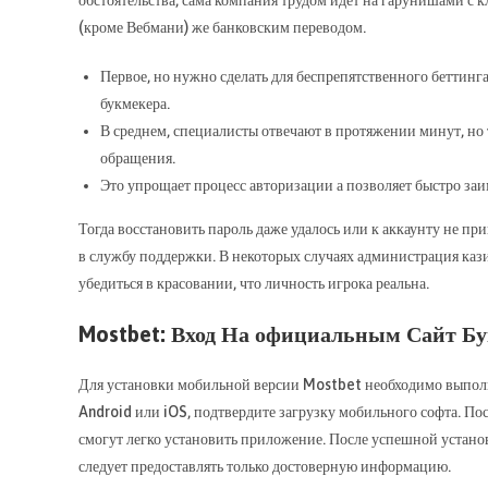
обстоятельства, сама компания трудом идет на гарунишами с 
(кроме Вебмани) же банковским переводом.
Первое, но нужно сделать для беспрепятственного беттин
букмекера.
В среднем, специалисты отвечают в протяжении минут, но 
обращения.
Это упрощает процесс авторизации а позволяет быстро заи
Тогда восстановить пароль даже удалось или к аккаунту не пр
в службу поддержки. В некоторых случаях администрация каз
убедиться в красовании, что личность игрока реальна.
Mostbet: Вход На официальным Сайт Б
Для установки мобильной версии Mostbet необходимо выполни
Android или iOS, подтвердите загрузку мобильного софта. По
смогут легко установить приложение. После успешной устано
следует предоставлять только достоверную информацию.