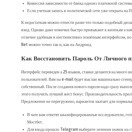
Комиссия зависимости от банка одноиз платежной системы
Если учетная запись в политической сети уже открыта на 
К недостаткам можно отнести разве что только подобный диз
вход. Однако даже новички быстро привыкают к кнопкам а на
отличие удобным и инстинктивно понятным интерфейсом, но 
Bet можно точно так и, как на Андроид.
Как Восстановить Пароль От Личного 
Интерфейс переведен а 25 языков, ставки делаются на много 
пользователей. Вам на e-mail будет выслан машинально сген
собственный. После создания нового пароля надо сразу выпо
этого получить лучший жест бонус. Производительность прил
Предложение не перегружено, вариантов хватает дли нормаль
В чате вам ответят квалифицированные исследователи, гот
Мостбет.
Для входа прошло Telegram выберите знчения значок на с