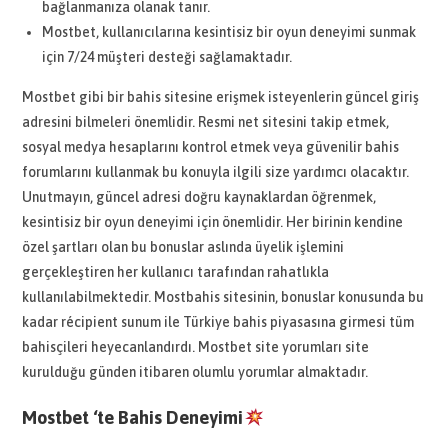
bağlanmanıza olanak tanır.
Mostbet, kullanıcılarına kesintisiz bir oyun deneyimi sunmak
için 7/24 müşteri desteği sağlamaktadır.
Mostbet gibi bir bahis sitesine erişmek isteyenlerin güncel giriş
adresini bilmeleri önemlidir. Resmi net sitesini takip etmek,
sosyal medya hesaplarını kontrol etmek veya güvenilir bahis
forumlarını kullanmak bu konuyla ilgili size yardımcı olacaktır.
Unutmayın, güncel adresi doğru kaynaklardan öğrenmek,
kesintisiz bir oyun deneyimi için önemlidir. Her birinin kendine
özel şartları olan bu bonuslar aslında üyelik işlemini
gerçekleştiren her kullanıcı tarafından rahatlıkla
kullanılabilmektedir. Mostbahis sitesinin, bonuslar konusunda bu
kadar récipient sunum ile Türkiye bahis piyasasına girmesi tüm
bahisçileri heyecanlandırdı. Mostbet site yorumları site
kurulduğu günden itibaren olumlu yorumlar almaktadır.
Mostbet ‘te Bahis Deneyimi