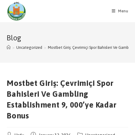
Skip
to
Menu
content
Blog
>
Uncategorized
>
Mostbet Giriş: Çevrimiçi Spor Bahisleri Ve Gamblin
Mostbet Giriş: Çevrimiçi Spor
Bahisleri Ve Gambling
Establishment 9, 000’ye Kadar
Bonus
Post
Post
Post