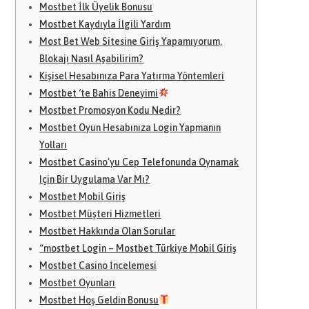
Mostbet İlk Üyelik Bonusu
Mostbet Kaydıyla İlgili Yardım
Most Bet Web Sitesine Giriş Yapamıyorum,
Blokajı Nasıl Aşabilirim?
Kişisel Hesabınıza Para Yatırma Yöntemleri
Mostbet ‘te Bahis Deneyimi
Mostbet Promosyon Kodu Nedir?
Mostbet Oyun Hesabınıza Login Yapmanın
Yolları
Mostbet Casino’yu Cep Telefonunda Oynamak
Için Bir Uygulama Var Mı?
Mostbet Mobil Giriş
Mostbet Müşteri Hizmetleri
Mostbet Hakkında Olan Sorular
“mostbet Login – Mostbet Türkiye Mobil Giriş
Mostbet Casino İncelemesi
Mostbet Oyunları
Mostbet Hoş Geldin Bonusu