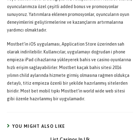
oyuncularımıza özel çeşitli added bonus ve promosyonlar
sunuyoruz. Yatırımlara eklenen promosyonlar, oyuncuların oyun
deneyimlerini geliştirmelerine ve kazançlarını artırmalarına
yardımcı olmaktadır.
Mostbet’in iOS uygulaması, Application Store üzerinden sah
olarak indirilebilir. Kullanıcılar, uygulamayı doğrudan i phone
empieza iPad cihazlarına yükleyerek bahis ve casino oyunlarına
hızlı erişim sağlayabilirler. Mostbet kaçak bahis sitesi 2016
yılının child aylarında hizmete girmiş olmasına rağmen oldukça
detaylı, titiz empieza özenli bir şekilde hazırlanmış sitelerden
biridir. Most bet mobil tıpkı Mostbet’in world wide web sitesi
gibi özenle hazırlanmış bir uygulamadır.
YOU MIGHT ALSO LIKE
List Casinos In Uk