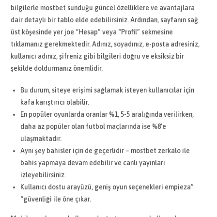
bilgilerle mostbet sunduğu güncel özelliklere ve avantajlara
dair detaylı bir tablo elde edebilirsiniz. Ardından, sayfanın sağ
üst köşesinde yer joe “Hesap” veya “Profil” sekmesine
tıklamanız gerekmektedir. Adınız, soyadınız, e-posta adresiniz,
kullanıcı adınız, şifreniz gibi bilgileri doğru ve eksiksiz bir
şekilde doldurmanız önemlidir.
Bu durum, siteye erişimi sağlamak isteyen kullanıcılar için
kafa karıştırıcı olabilir.
En popüler oyunlarda oranlar %1, 5-5 aralığında verilirken,
daha az popüler olan futbol maçlarında ise %8’e
ulaşmaktadır.
Aynı şey bahisler için de geçerlidir – mostbet zerkalo ile
bahis yapmaya devam edebilir ve canlı yayınları
izleyebilirsiniz.
Kullanıcı dostu arayüzü, geniş oyun seçenekleri empieza”
“güvenliği ile öne çıkar.