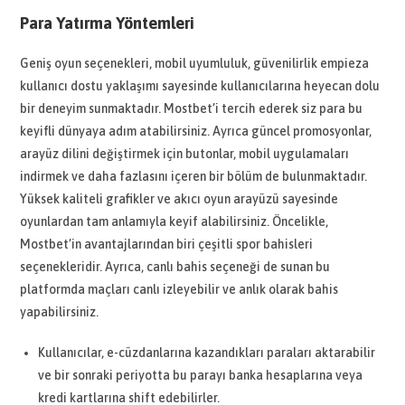
Para Yatırma Yöntemleri
Geniş oyun seçenekleri, mobil uyumluluk, güvenilirlik empieza
kullanıcı dostu yaklaşımı sayesinde kullanıcılarına heyecan dolu
bir deneyim sunmaktadır. Mostbet’i tercih ederek siz para bu
keyifli dünyaya adım atabilirsiniz. Ayrıca güncel promosyonlar,
arayüz dilini değiştirmek için butonlar, mobil uygulamaları
indirmek ve daha fazlasını içeren bir bölüm de bulunmaktadır.
Yüksek kaliteli grafikler ve akıcı oyun arayüzü sayesinde
oyunlardan tam anlamıyla keyif alabilirsiniz. Öncelikle,
Mostbet’in avantajlarından biri çeşitli spor bahisleri
seçenekleridir. Ayrıca, canlı bahis seçeneği de sunan bu
platformda maçları canlı izleyebilir ve anlık olarak bahis
yapabilirsiniz.
Kullanıcılar, e-cüzdanlarına kazandıkları paraları aktarabilir
ve bir sonraki periyotta bu parayı banka hesaplarına veya
kredi kartlarına shift edebilirler.