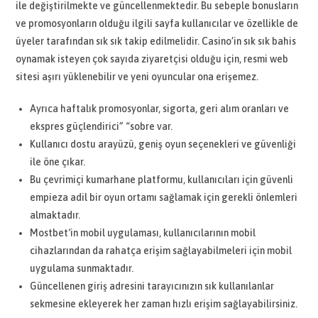
ile değiştirilmekte ve güncellenmektedir. Bu sebeple bonusların
ve promosyonların olduğu ilgili sayfa kullanıcılar ve özellikle de
üyeler tarafından sık sık takip edilmelidir. Casino’in sık sık bahis
oynamak isteyen çok sayıda ziyaretçisi olduğu için, resmi web
sitesi aşırı yüklenebilir ve yeni oyuncular ona erişemez.
Ayrıca haftalık promosyonlar, sigorta, geri alım oranları ve
ekspres güçlendirici” “sobre var.
Kullanıcı dostu arayüzü, geniş oyun seçenekleri ve güvenliği
ile öne çıkar.
Bu çevrimiçi kumarhane platformu, kullanıcıları için güvenli
empieza adil bir oyun ortamı sağlamak için gerekli önlemleri
almaktadır.
Mostbet‘in mobil uygulaması, kullanıcılarının mobil
cihazlarından da rahatça erişim sağlayabilmeleri için mobil
uygulama sunmaktadır.
Güncellenen giriş adresini tarayıcınızın sık kullanılanlar
sekmesine ekleyerek her zaman hızlı erişim sağlayabilirsiniz.