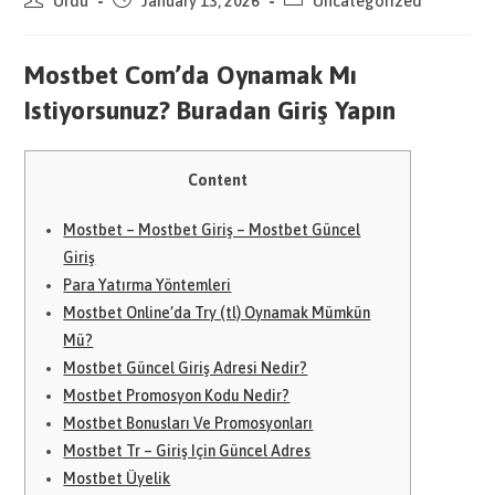
Urdu
January 13, 2026
Uncategorized
author:
published:
category:
Mostbet Com’da Oynamak Mı
Istiyorsunuz? Buradan Giriş Yapın
Content
Mostbet – Mostbet Giriş – Mostbet Güncel
Giriş
Para Yatırma Yöntemleri
Mostbet Online’da Try (tl) Oynamak Mümkün
Mü?
Mostbet Güncel Giriş Adresi Nedir?
Mostbet Promosyon Kodu Nedir?
Mostbet Bonusları Ve Promosyonları
Mostbet Tr – Giriş Için Güncel Adres
Mostbet Üyelik