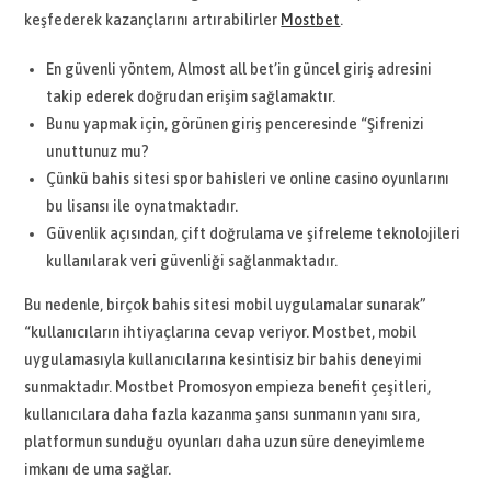
keşfederek kazançlarını artırabilirler
Mostbet
.
En güvenli yöntem, Almost all bet’in güncel giriş adresini
takip ederek doğrudan erişim sağlamaktır.
Bunu yapmak için, görünen giriş penceresinde “Şifrenizi
unuttunuz mu?
Çünkü bahis sitesi spor bahisleri ve online casino oyunlarını
bu lisansı ile oynatmaktadır.
Güvenlik açısından, çift doğrulama ve şifreleme teknolojileri
kullanılarak veri güvenliği sağlanmaktadır.
Bu nedenle, birçok bahis sitesi mobil uygulamalar sunarak”
“kullanıcıların ihtiyaçlarına cevap veriyor. Mostbet, mobil
uygulamasıyla kullanıcılarına kesintisiz bir bahis deneyimi
sunmaktadır. Mostbet Promosyon empieza benefit çeşitleri,
kullanıcılara daha fazla kazanma şansı sunmanın yanı sıra,
platformun sunduğu oyunları daha uzun süre deneyimleme
imkanı de uma sağlar.