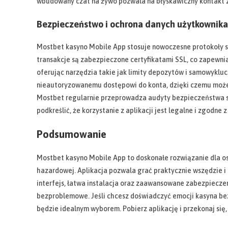
wbudowany czat na żywo pozwala na błyskawiczny kontakt z
Bezpieczeństwo i ochrona danych użytkownika
Mostbet kasyno Mobile App stosuje nowoczesne protokoły s
transakcje są zabezpieczone certyfikatami SSL, co zapewnia
oferując narzędzia takie jak limity depozytów i samowykluc
nieautoryzowanemu dostępowi do konta, dzięki czemu możes
Mostbet regularnie przeprowadza audyty bezpieczeństwa s
podkreślić, że korzystanie z aplikacji jest legalne i zgod
Podsumowanie
Mostbet kasyno Mobile App to doskonałe rozwiązanie dla o
hazardowej. Aplikacja pozwala grać praktycznie wszędzie i o 
interfejs, łatwa instalacja oraz zaawansowane zabezpieczen
bezproblemowe. Jeśli chcesz doświadczyć emocji kasyna be
będzie idealnym wyborem. Pobierz aplikację i przekonaj się