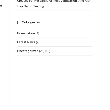
Created For Research, Fairness Verification, And Risk-
je
free Demo Testing
Categories
Examination
(1)
Latest News
(2)
Uncategorized
(23,198)
o