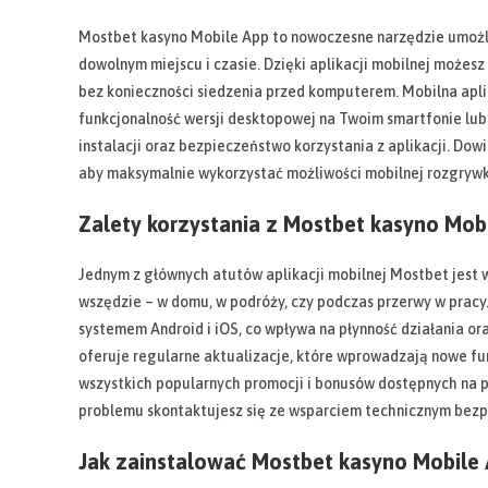
Mostbet kasyno Mobile App to nowoczesne narzędzie umożl
dowolnym miejscu i czasie. Dzięki aplikacji mobilnej możesz 
bez konieczności siedzenia przed komputerem. Mobilna aplik
funkcjonalność wersji desktopowej na Twoim smartfonie lub
instalacji oraz bezpieczeństwo korzystania z aplikacji. Dow
aby maksymalnie wykorzystać możliwości mobilnej rozgrywk
Zalety korzystania z Mostbet kasyno Mob
Jednym z głównych atutów aplikacji mobilnej Mostbet jest 
wszędzie – w domu, w podróży, czy podczas przerwy w pracy
systemem Android i iOS, co wpływa na płynność działania o
oferuje regularne aktualizacje, które wprowadzają nowe funk
wszystkich popularnych promocji i bonusów dostępnych na pl
problemu skontaktujesz się ze wsparciem technicznym bezpo
Jak zainstalować Mostbet kasyno Mobile