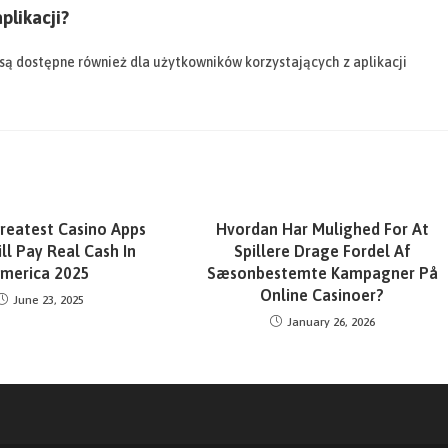
plikacji?
są dostępne również dla użytkowników korzystających z aplikacji
reatest Casino Apps
Hvordan Har Mulighed For At
ll Pay Real Cash In
Spillere Drage Fordel Af
merica 2025
Sæsonbestemte Kampagner På
Online Casinoer?
June 23, 2025
January 26, 2026