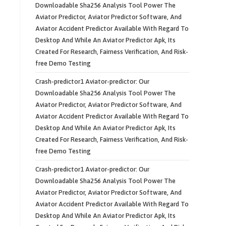
Downloadable Sha256 Analysis Tool Power The
Aviator Predictor, Aviator Predictor Software, And
Aviator Accident Predictor Available With Regard To
Desktop And While An Aviator Predictor Apk, Its
Created For Research, Fairness Verification, And Risk-
free Demo Testing
Crash-predictor1 Aviator-predictor: Our
Downloadable Sha256 Analysis Tool Power The
Aviator Predictor, Aviator Predictor Software, And
Aviator Accident Predictor Available With Regard To
Desktop And While An Aviator Predictor Apk, Its
Created For Research, Fairness Verification, And Risk-
free Demo Testing
Crash-predictor1 Aviator-predictor: Our
Downloadable Sha256 Analysis Tool Power The
Aviator Predictor, Aviator Predictor Software, And
Aviator Accident Predictor Available With Regard To
Desktop And While An Aviator Predictor Apk, Its