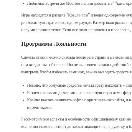
Любимые встречи же Мостбет нельзя добавить в” “категори
Игра находится в разделе “Краш-игры” и ведет одновременную
рискованную стратегию а одном раунде. Размер выигрыша в ни
пару миллионов тенге. Если все поля заполнены и проверены
Программа Лояльности
Сделать ставки можно сначала после регистрации а внесения д
нем все данные об ставке. После выполнения таких действий 
выигрыш. Чтобы избежать заминок, важно выводить средств т
Помню, что бонусные средства нельзя сразу выходить – с
Раздел с живыми дилерами позволяет чувствует атмосферу 
Крайне важнее скачивать софт а с оригинального сайта, и
источниками.
Рассмотрим все аспекты и особенности официальному казино 
волнения ставок на спорт до захватывающих игр в рулетку и б