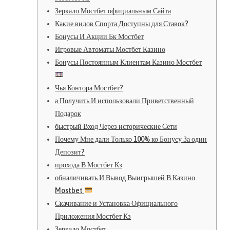
Зеркало Мостбет официальным Сайта
Какие видов Спорта Доступны для Ставок?
Бонусы И Акции Бк Мостбет
Игровые Автоматы Мостбет Казино
Бонусы Постоянным Клиентам Казино Мостбет
Чья Контора Мостбет?
а Получить И использовали Приветственный
Подарок
быстрый Вход Через исторические Сети
Почему Мне дали Только 100% ко Бонусу За один
Депозит?
прохода В Мостбет Кз
обналичивать И Вывод Выигрышей В Казино
Mostbet
Скачивание и Установка Официального
Приложения Мостбет Кз
Зеркало Мостбет