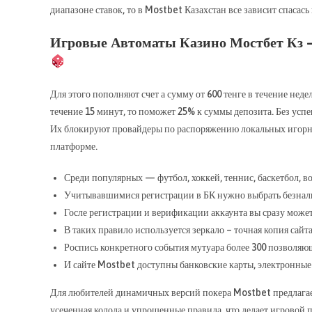
диапазоне ставок, то в Mostbet Казахстан все зависит спаса
Игровые Автоматы Казино Мостбет Кз 
Для этого пополняют счет а сумму от 600 тенге в течение неде
течение 15 минут, то поможет 25% к суммы депозита. Без ус
Их блокируют провайдеры по распоряжению локальных игорных
платформе.
Среди популярных — футбол, хоккей, теннис, баскетбол, во
Учитывавшимися регистрации в БК нужно выбрать безналич
Госле регистрации и верификации аккаунта вы сразу может
В таких правило используется зеркало – точная копия сайт
Роспись конкретного события мутуара более 300 позволяющ
И сайте Mostbet доступны банковские карты, электронны
Для любителей динамичных версий покера Mostbet предлагает 
усеченная колода и упрощенные правила, что делает игровой