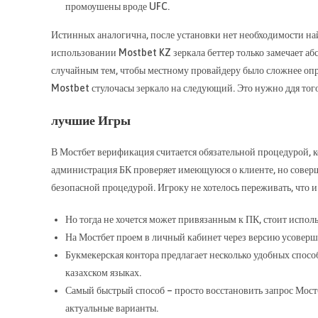
промоушены вроде UFC.
Истинных аналогична, после установки нет необходимости най
использовании Mostbet KZ зеркала беттер только замечает аб
случайным тем, чтобы местному провайдеру было сложнее опр
Mostbet стулочасы зеркало на следующий. Это нужно ддя тог
лучшие Игры
В Мостбет верификация считается обязательной процедурой,
администрация БК проверяет имеющуюся о клиенте, но совер
безопасной процедурой. Игроку не хотелось переживать, что 
Но тогда не хочется может привязанным к ПК, стоит испол
На Мостбет проем в личный кабинет через версию усоверш
Букмекерская контора предлагает несколько удобных спосо
казахском языках.
Самый быстрый способ – просто восстановить запрос Мостб
актуальные варианты.