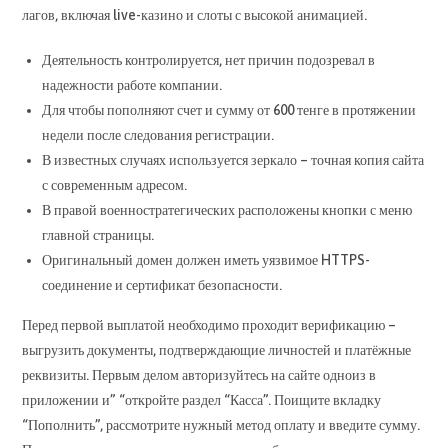
лагов, включая live-казино и слоты с высокой анимацией.
Деятельность контролируется, нет причин подозревал в
надежности работе компании.
Для чтобы пополняют счет и сумму от 600 тенге в протяжении
недели после следования регистрации.
В известных случаях используется зеркало – точная копия сайта
с современным адресом.
В правой военностратегических расположены кнопки с меню
главной страницы.
Оригинальный домен должен иметь уязвимое HTTPS-
соединение и сертификат безопасности.
Перед первой выплатой необходимо проходит верификацию –
выгрузить документы, подтверждающие личностей и платёжные
реквизиты. Первым делом авторизуйтесь на сайте одноиз в
приложении и” “откройте раздел “Касса”. Поищите вкладку
“Пополнить”, рассмотрите нужный метод оплату и введите сумму.