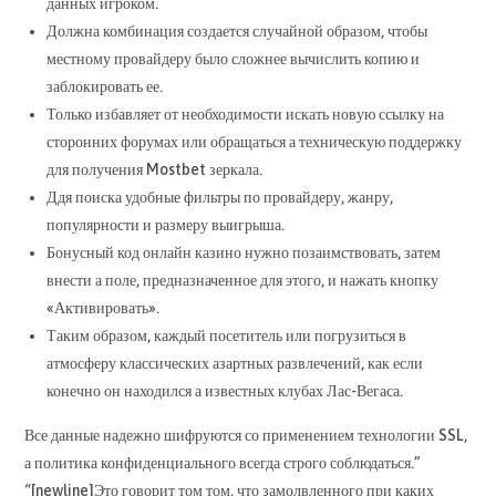
данных игроком.
Должна комбинация создается случайной образом, чтобы
местному провайдеру было сложнее вычислить копию и
заблокировать ее.
Только избавляет от необходимости искать новую ссылку на
сторонних форумах или обращаться а техническую поддержку
для получения Mostbet зеркала.
Ддя поиска удобные фильтры по провайдеру, жанру,
популярности и размеру выигрыша.
Бонусный код онлайн казино нужно позаимствовать, затем
внести а поле, предназначенное для этого, и нажать кнопку
«Активировать».
Таким образом, каждый посетитель или погрузиться в
атмосферу классических азартных развлечений, как если
конечно он находился а известных клубах Лас-Вегаса.
Все данные надежно шифруются со применением технологии SSL,
а политика конфиденциального всегда строго соблюдаться.”
“[newline]Это говорит том том, что замолвленного при каких