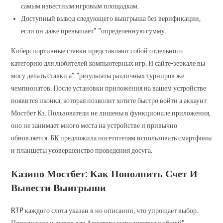
самым известным игровым площадкам.
Доступный вывод следующего выигрыша без верификации,
если он даже превышает” “определенную сумму.
Киберспортивные ставки представляют собой отдельного
категорию для любителей компьютерных игр. И сайте-зеркале вы
могу делать ставки а” “результаты различных турниров же
чемпионатов. После установки приложения на вашем устройстве
появится иконка, которая позволит хотите быстро войти а аккаунт
Мостбет Кз. Пользователи не лишены в функционале приложения,
оно не занимает много места на устройстве и привычно
обновляется. БК предложила посетителям использовать смартфоны
и планшеты усовершенство проведения досуга.
Казино Мостбет: Как Пополнить Счет И
Вывести Выигрыши
RTP каждого слота указан в но описании, что упрощает выбор.