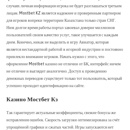
случаях личная информация игрока не будет разглашаться третьим
лицам. Mostbet KZ является надежнее и проверенным партнером
для игроков вопреки территории Казахстана только стран СНГ.
Ним долгое время работы портал завоевал доверие миллионов
пользователей своим качество услуг, такое улучшается с каждым
днем. Конечно, никак не выделить и игру Авиатор, которая
является нестандартной работой в игорной индустрии и постоянно
привлекло внимание игроков. Начать нужно с этого, что
оформление Mostbet казино не отличии от БК, интерфейс ничем
не отличие и выглядит аналогично. Доступ к проведению
денежных переводов существует только тот пользователь, который
успешно проходит идентификацию на сайте.
Казино Мостбет Кз
Так гарантирует актуальные коэффициенты, свежие бонусы же
исправления ошибок. Скорость загрузки оптимизирована за счёт
упрощённой графики и сжатых частей. Игры запускаются нет