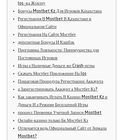
Ios -қа Жүктеу
Бонусы Mostbet Kz Для Игроков Казахстана
Регистрация В Mostbet В Казахстане в
Официальном Сайте
Регистрация На Сайте Мостбет
депозитные Бонусы И Кэшбэк
Программа Лояльности: Преимущества для
Постоянных Игроков
Игры а Наличные Деньги же Crash-игры
Скачать Мостбет Приложение На Ios
Пошаговая Процедура Регистрации Аккаунта
а Зарегистрировать Аккаунт а Мостбет Кз?
Как заканчивать Играть В Казино Mostbet Kz и
Деньги И а Режиме Бесплатной Игры
процесс Проверки Учетной Записи Mostbet
Онлайн-казино только Бк Мостбет Кз
Отличается ведь Официальный Сайт от Зеркала
Mostbet?