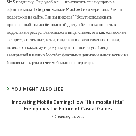
SMS подписку. Ещё удобнее — прихватить ссылку прямо в
официальном Telegram-канале Mostbet или через онлайн-чат
поддержки на сайте. Так вы никогда” “будут использовать
проверенный только безопасный доступ без риска попасть в
поддельный ресурс. Зависимости виды ставок, эти как одиночные,
экспресс, системные, тотал, гандикап и статистические ставки,
позволяют каждому игроку выбрать на мой вкус. Вывод
выигрышей в казино Мостбет фиатными деньгами невозможны на
банковские карты и счет мобильного оператора.
YOU MIGHT ALSO LIKE
Innovating Mobile Gaming: How “this mobile title”
Exemplifies the Future of Casual Games
January 23, 2026