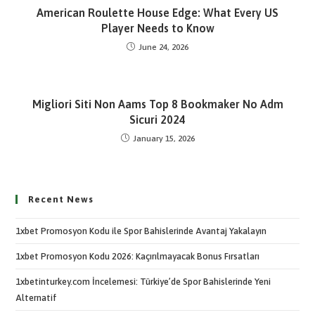
American Roulette House Edge: What Every US
Player Needs to Know
June 24, 2026
Migliori Siti Non Aams Top 8 Bookmaker No Adm
Sicuri 2024
January 15, 2026
Recent News
1xbet Promosyon Kodu ile Spor Bahislerinde Avantaj Yakalayın
1xbet Promosyon Kodu 2026: Kaçırılmayacak Bonus Fırsatları
1xbetinturkey.com İncelemesi: Türkiye’de Spor Bahislerinde Yeni
Alternatif