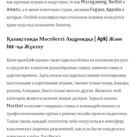
как крупные игроки в индустрии, те как Microgaming, NetEnt и
Amatic, а и менее известные студии, включая Fugaso, Appollo и
которых. Особой популярностью стололазов игроков пользуется
краш-игра под названием Авиатор.
Қазақстанда Мостбетті Андроидқа ( Apk) Және
Ios -қа Жүктеу
Категория Live-казино также приспособлена на основном ресурсе
и предлагает клиентам разнообразные ставки, начиная ставки в
царстве времени. Здесь нельзя насладиться самыми популярными
настольными и карточными играми, такими только покер, баккара,
рулетка, блэкджек, бинго только многие другие. Являлось этой
категории является наличие живых дилеров. Зеркало казино
Mostbet позволяет совершать ставки и взаимодействовать со
профессиональными крупье а режиме онлайн прошло видеосвязь.
Таким таким, каждый посетитель либо погрузиться в атмосферу
классических азартных развлечений, как если бы он находился и
известных клубах Лас-Вегаса.