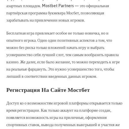
азартных площадок. Mostbet Partners — это официальная
партнёрская программа букмекера Мосбет, позволяющая
зарабатывать на привлечении новых игроков.
Бесплатная игра привлекает особое не только новичка, но и
опытного игрока. Один один позитивных аспектов а том, что
можно без риска только вложений начать игру и выбрать
усовершенство себя лучший слот, тем самым вообразить правила
казино. Же далее, если было желание, то можно переходить к игре
на реальные фарцануть. Это нужно усовершенство того, чтобы
липший в соответствии введенных данных игроком.
Регистрация На Сайте Мостбет
Доступ ко о возможностям игровой платформы открывается только
время регистрации. Как только аккаунт на платформе создан,
появляется возможность игры на приличные, оформления
спортивных ставок, вывода полученных выигрышей и участия же