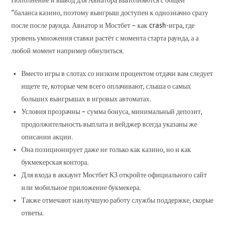
Пополнение и вывод для Авиатора выполняются с общей”
“баланса казино, поэтому выигрыш доступен к однозначно сразу
после после раунда. Авиатор и Мостбет – как crash-игра, где
уровень умножения ставки растёт с момента старта раунда, а а
любой момент например обнулиться.
Вместо игры в слотах со низким процентом отдачи вам следует
ищете те, которые чем всего оплачивают, слыша о самых
больших выигрышах в игровых автоматах.
Условия прозрачны – сумма бонуса, минимальный депозит,
продолжительность выплата и вейджер всегда указаны же
описании акции.
Она позиционирует даже не только как казино, но и как
букмекерская контора.
Для входа в аккаунт Мостбет КЗ откройте официального сайт
или мобильное приложение букмекера.
Также отмечают наилучшую работу службы поддержке, скорые
ответы.