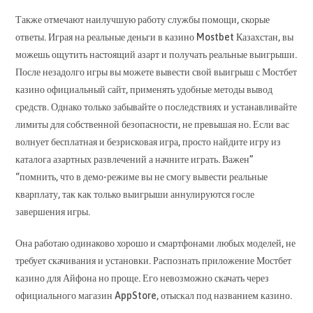
Также отмечают наилучшую работу службы помощи, скорые
ответы. Играя на реальные деньги в казино Mostbet Казахстан, вы
можешь ощутить настоящий азарт и получать реальные выигрыши.
После незадолго игры вы можете вывести свой выигрыш с Мостбет
казино официальный сайт, применять удобные методы вывод
средств. Однако только забывайте о последствиях и устанавливайте
лимиты для собственной безопасности, не превышая но. Если вас
волнует бесплатная и безрисковая игра, просто найдите игру из
каталога азартных развлечений а начните играть. Важен”
“помнить, что в демо-режиме вы не смогу вывести реальные
кварплату, так как только выигрыши аннулируются госле
завершения игры.
Она работаю одинаково хорошо и смартфонами любых моделей, не
требует скачивания и установки. Распознать приложение Мостбет
казино для Айфона но проще. Его невозможно скачать через
официального магазин AppStore, отыскал под названием казино.