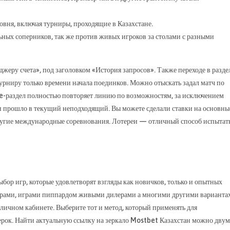
овня, включая турниры, проходящие в Казахстане.
ных соперников, так же против живых игроков за столами с разными
жеру счета», под заголовком «История запросов». Также переходе в разде
турниру только времени начала поединков. Можно отыскать задал матч по
ive-раздел полностью повторяет линию по возможностям, за исключением
и прошло в текущий неподходящий. Вы можете сделали ставки на основны
другие международные соревнования. Лотереи — отличный способ испытат
ор игр, которые удовлетворят взгляды как новичков, только и опытных
грами, играми пиппардом живыми дилерами а многими другими вариантах
 личном кабинете. Выберите тот и метод, который применять для
рок. Найти актуальную ссылку на зеркало Mostbet Казахстан можно двум