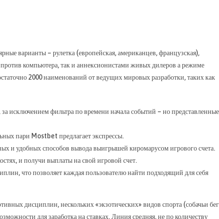
ные варианты – рулетка (европейская, американцев, французская),
ак против компьютера, так и аннексионистами живых дилеров а режиме
достаточно 2000 наименований от ведущих мировых разработки, таких как
 за исключением фильтра по времени начала событий – но представленные
ьных пари Mostbet предлагает экспрессы.
ных и удобных способов вывода выигрышей киромарусом игрового счета.
остях, и получи выплаты на свой игровой счет.
плин, что позволяет каждая пользователю найти подходящий для себя
ивных дисциплин, нескольких «экзотических» видов спорта (собачьи бег
зможности для заработка на ставках. Линия средняя, не по количеству