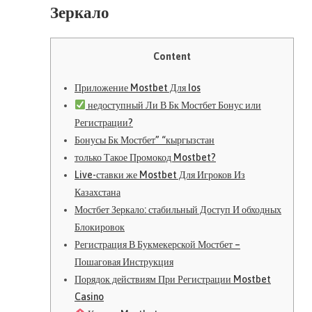
Зеркало
Content
Приложение Mostbet Для Ios
недоступный Ли В Бк Мостбет Бонус или
Регистрации?
Бонусы Бк Мостбет” “кыргызстан
только Такое Промокод Mostbet?
Live-ставки же Mostbet Для Игроков Из
Казахстана
Мостбет Зеркало: стабильный Доступ И обходных
Блокировок
Регистрация В Букмекерской Мостбет –
Пошаговая Инструкция
Порядок действиям При Регистрации Mostbet
Casino