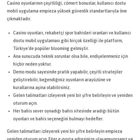
Casino oyunlarının çeşitliliği, cömert bonuslar, kullanıcı dostu
mobil uygulama empieza yüksek güvenlik standartlarıyla öne
çıkmaktadır.
Casino oyunları, rekabetçi spor bahisleri oranları ve kullanıcı
dostu mobil uygulaması gibi birçok özelliği ile platform,
Türkiye’de popüler blooming gelmiştir.
Ana sunucuda teknik sorunlar olsa bile, endişelenmeniz için
hiçbir neden yoktur.
Demo modu sayesinde pratik yapabilir, çeşitli stratejiler
geliştirebilir, beğendiğiniz oyunların arayüzüne ve
kurallarına aşina olabilirsiniz.
Gelen talimatları izleyerek yeni bir şifre belirleyin ve yeniden
oturum açın.
Her bahis sever oynadığı bahis sitesinde aradığı bütün
oyunları ve bahis seçeneğini bulmayı hedefler.
Gelen talimatları izleyerek yeni bir şifre belirleyin empieza
yeniden oturum açın. Eğer e-posta adresinize ulaşamıyorsanız ya