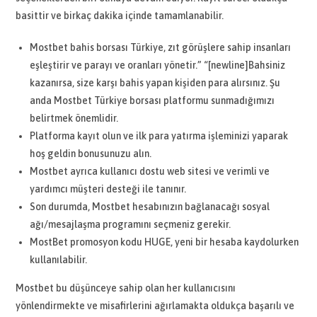
basittir ve birkaç dakika içinde tamamlanabilir.
Mostbet bahis borsası Türkiye, zıt görüşlere sahip insanları
eşleştirir ve parayı ve oranları yönetir.” “[newline]Bahsiniz
kazanırsa, size karşı bahis yapan kişiden para alırsınız. Şu
anda Mostbet Türkiye borsası platformu sunmadığımızı
belirtmek önemlidir.
Platforma kayıt olun ve ilk para yatırma işleminizi yaparak
hoş geldin bonusunuzu alın.
Mostbet ayrıca kullanıcı dostu web sitesi ve verimli ve
yardımcı müşteri desteği ile tanınır.
Son durumda, Mostbet hesabınızın bağlanacağı sosyal
ağı/mesajlaşma programını seçmeniz gerekir.
MostBet promosyon kodu HUGE, yeni bir hesaba kaydolurken
kullanılabilir.
Mostbet bu düşünceye sahip olan her kullanıcısını
yönlendirmekte ve misafirlerini ağırlamakta oldukça başarılı ve