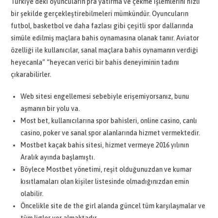
Türkiye’deki oyuncuların pra yatırma ve çekme işlemlerini hızlı
bir şekilde gerçekleştirebilmeleri mümkündür. Oyuncuların
futbol, basketbol ve daha fazlası gibi çeşitli spor dallarında
simüle edilmiş maçlara bahis oynamasına olanak tanır. Aviator
özelliği ile kullanıcılar, sanal maçlara bahis oynamanın verdiği
heyecanla” “heyecan verici bir bahis deneyiminin tadını
çıkarabilirler.
Web sitesi engellemesi sebebiyle erişemiyorsanız, bunu
aşmanın bir yolu va.
Most bet, kullanıcılarına spor bahisleri, online casino, canlı
casino, poker ve sanal spor alanlarında hizmet vermektedir.
Mostbet kaçak bahis sitesi, hizmet vermeye 2016 yılının
Aralık ayında başlamıştı.
Böylece Mostbet yönetimi, reşit olduğunuzdan ve kumar
kısıtlamaları olan kişiler listesinde olmadığınızdan emin
olabilir.
Öncelikle site de the girl alanda güncel tüm karşılaşmalar ve