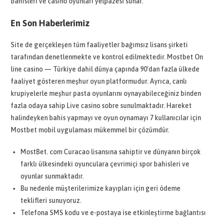
bahisleri ve casino oyunları yelpazesi sunar.
En Son Haberlerimiz
Site de gerçekleşen tüm faaliyetler bağımsız lisans şirketi
tarafından denetlenmekte ve kontrol edilmektedir. Mostbet On
line casino — Türkiye dahil dünya çapında 90’dan fazla ülkede
faaliyet gösteren meşhur oyun platformudur. Ayrıca, canlı
krupiyelerle meşhur pasta oyunlarını oynayabileceğiniz binden
fazla odaya sahip Live casino sobre sunulmaktadır. Hareket
halindeyken bahis yapmayı ve oyun oynamayı 7 kullanıcılar için
Mostbet mobil uygulaması mükemmel bir çözümdür.
MostBet. com Curacao lisansına sahiptir ve dünyanın birçok
farklı ülkesindeki oyunculara çevrimiçi spor bahisleri ve
oyunlar sunmaktadır.
Bu nedenle müşterilerimize kayıpları için geri ödeme
teklifleri sunuyoruz.
Telefona SMS kodu ve e-postaya ise etkinleştirme bağlantısı