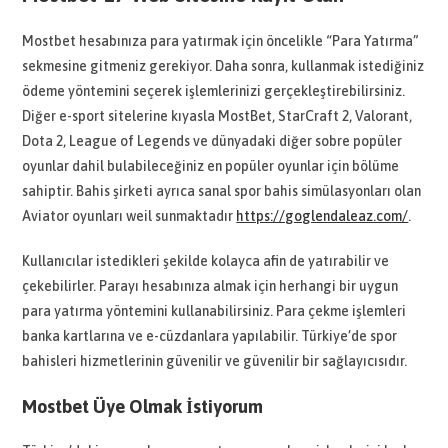
Mostbet hesabınıza para yatırmak için öncelikle “Para Yatırma”
sekmesine gitmeniz gerekiyor. Daha sonra, kullanmak istediğiniz
ödeme yöntemini seçerek işlemlerinizi gerçekleştirebilirsiniz.
Diğer e-sport sitelerine kıyasla MostBet, StarCraft 2, Valorant,
Dota 2, League of Legends ve dünyadaki diğer sobre popüler
oyunlar dahil bulabileceğiniz en popüler oyunlar için bölüme
sahiptir. Bahis şirketi ayrıca sanal spor bahis simülasyonları olan
Aviator oyunları weil sunmaktadır
https://goglendaleaz.com/
.
Kullanıcılar istedikleri şekilde kolayca afin de yatırabilir ve
çekebilirler. Parayı hesabınıza almak için herhangi bir uygun
para yatırma yöntemini kullanabilirsiniz. Para çekme işlemleri
banka kartlarına ve e-cüzdanlara yapılabilir. Türkiye’de spor
bahisleri hizmetlerinin güvenilir ve güvenilir bir sağlayıcısıdır.
Mostbet Üye Olmak İstiyorum