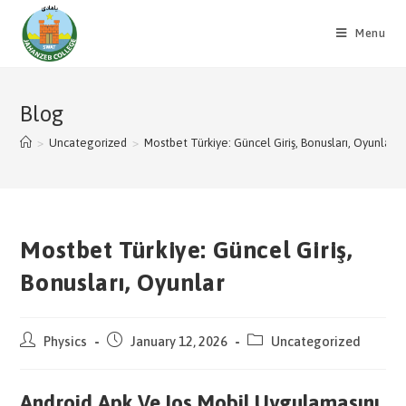
Skip
to
Menu
content
Blog
>
Uncategorized
>
Mostbet Türkiye: Güncel Giriş, Bonusları, Oyunlar
Mostbet Türkiye: Güncel Giriş,
Bonusları, Oyunlar
Post
Post
Post
Physics
January 12, 2026
Uncategorized
author:
published:
category:
Android Apk Ve Ios Mobil Uygulamasını