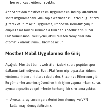
her oyuncuyu eğlendirecektir.
App Store’dan MostBet resmi uygulamasını indirip kurduktan
sonra uygulamadaki Giriş Yap ekranından kullanıcı bilgilerinizi
girerek oturum açın. Uygulama, iPhone’da sorunsuz çalışır
empieza masaüstü sürümdeki tüm bahis özelliklerini sunar.
Platformun mobil versiyonu, akıllı telefon tarayıcılarında
otomatik olarak uyumlu biçimde açılır.
Mostbet Mobil Uygulaması Ile Giriş
Aşağıda, Mostbet bahis web sitemizdeki sobre popüler spor
dallarını tarif ediyoruz. Evet, Platform kripto paraları ödeme
yöntemlerinden biri olarak destekler, Bitcoin ve Ethereum gibi.
Bu yöntemler anonim, güvenli ve hızlı işlem yapma imkanı sunar,
ayrıca depozito ve çekimlerde herhangi bir sınırlama yoktur.
Ayrıca, tarayıcınızın çerezlerini temizlemeyi ve VPN
kullanmayı deneyebilirsiniz.