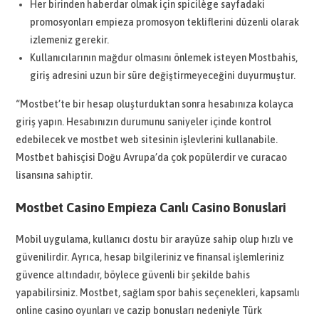
Her birinden haberdar olmak için spicilège sayfadaki
promosyonları empieza promosyon tekliflerini düzenli olarak
izlemeniz gerekir.
Kullanıcılarının mağdur olmasını önlemek isteyen Mostbahis,
giriş adresini uzun bir süre değiştirmeyeceğini duyurmuştur.
“Mostbet’te bir hesap oluşturduktan sonra hesabınıza kolayca
giriş yapın. Hesabınızın durumunu saniyeler içinde kontrol
edebilecek ve mostbet web sitesinin işlevlerini kullanabile.
Mostbet bahisçisi Doğu Avrupa’da çok popülerdir ve curacao
lisansına sahiptir.
Mostbet Casino Empieza Canlı Casino Bonuslari
Mobil uygulama, kullanıcı dostu bir arayüze sahip olup hızlı ve
güvenilirdir. Ayrıca, hesap bilgileriniz ve finansal işlemleriniz
güvence altındadır, böylece güvenli bir şekilde bahis
yapabilirsiniz. Mostbet, sağlam spor bahis seçenekleri, kapsamlı
online casino oyunları ve cazip bonusları nedeniyle Türk