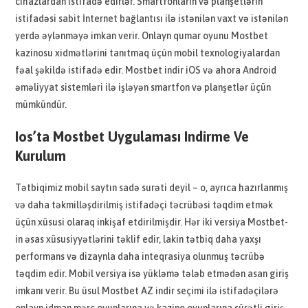
cihazlardan istifadə edirlər. Smartfonların və planşetlərin
istifadəsi sabit İnternet bağlantısı ilə istənilən vaxt və istənilən
yerdə əylənməyə imkan verir. Onlayn qumar oyunu Mostbet
kazinosu xidmətlərini tanıtmaq üçün mobil texnologiyalardan
fəal şəkildə istifadə edir. Mostbet indir iOS və ahora Android
əməliyyat sistemləri ilə işləyən smartfon və planşetlər üçün
mümkündür.
Ios’ta Mostbet Uygulaması Indirme Ve
Kurulum
Tətbiqimiz mobil saytın sadə surəti deyil – o, ayrıca hazırlanmış
və daha təkmilləşdirilmiş istifadəçi təcrübəsi təqdim etmək
üçün xüsusi olaraq inkişaf etdirilmişdir. Hər iki versiya Mostbet-
in əsas xüsusiyyətlərini təklif edir, lakin tətbiq daha yaxşı
performans və dizaynla daha inteqrasiya olunmuş təcrübə
təqdim edir. Mobil versiya isə yükləmə tələb etmədən asan giriş
imkanı verir. Bu üsul Mostbet AZ indir seçimi ilə istifadəçilərə