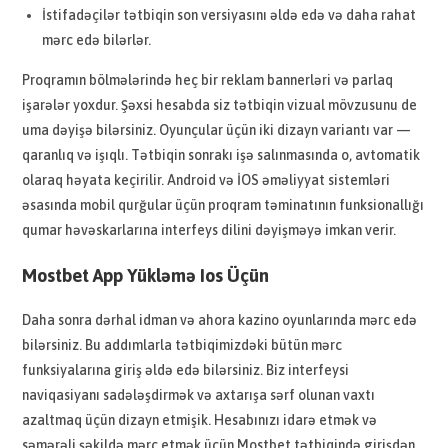
İstifadəçilər tətbiqin son versiyasını əldə edə və daha rahat
mərc edə bilərlər.
Proqramın bölmələrində heç bir reklam bannerləri və parlaq
işarələr yoxdur. Şəxsi hesabda siz tətbiqin vizual mövzusunu de
uma dəyişə bilərsiniz. Oyunçular üçün iki dizayn variantı var —
qaranlıq və işıqlı. Tətbiqin sonrakı işə salınmasında o, avtomatik
olaraq həyata keçirilir. Android və İOS əməliyyat sistemləri
əsasında mobil qurğular üçün proqram təminatının funksionallığı
qumar həvəskarlarına interfeys dilini dəyişməyə imkan verir.
Mostbet App Yükləmə Ios Üçün
Daha sonra dərhal idman və ahora kazino oyunlarında mərc edə
bilərsiniz. Bu addımlarla tətbiqimizdəki bütün mərc
funksiyalarına giriş əldə edə bilərsiniz. Biz interfeysi
naviqasiyanı sadələşdirmək və axtarışa sərf olunan vaxtı
azaltmaq üçün dizayn etmişik. Hesabınızı idarə etmək və
səmərəli şəkildə mərc etmək üçün Mostbet tətbiqində girişdən