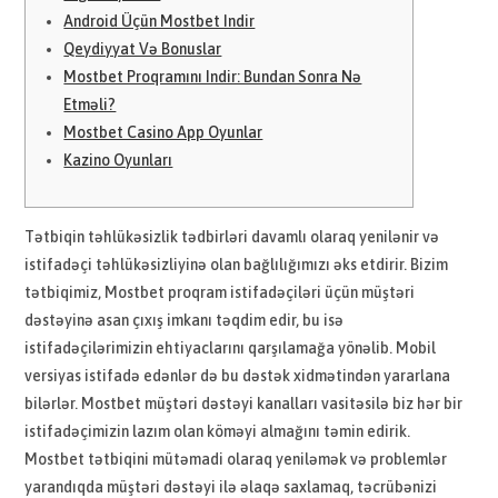
Android Üçün Mostbet Indir
Qeydiyyat Və Bonuslar
Mostbet Proqramını Indir: Bundan Sonra Nə
Etməli?
Mostbet Casino App Oyunlar
Kazino Oyunları
Tətbiqin təhlükəsizlik tədbirləri davamlı olaraq yenilənir və
istifadəçi təhlükəsizliyinə olan bağlılığımızı əks etdirir. Bizim
tətbiqimiz, Mostbet proqram istifadəçiləri üçün müştəri
dəstəyinə asan çıxış imkanı təqdim edir, bu isə
istifadəçilərimizin ehtiyaclarını qarşılamağa yönəlib. Mobil
versiyas istifadə edənlər də bu dəstək xidmətindən yararlana
bilərlər. Mostbet müştəri dəstəyi kanalları vasitəsilə biz hər bir
istifadəçimizin lazım olan köməyi almağını təmin edirik.
Mostbet tətbiqini mütəmadi olaraq yeniləmək və problemlər
yarandıqda müştəri dəstəyi ilə əlaqə saxlamaq, təcrübənizi