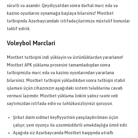
sürətli və asandır. Qeydiyyatdan sonra dərhal mərc edə və
kazino oyunlarını oynamağa başlaya bilərsiniz! Mostbet
tətbiqində Azərbaycandakı istifadəçilərimizə müxtəlif bonuslar
təklif edirik.
Voleybol Mərcləri
Mostbet tətbiqini indi yükləyin və üstünlüklərdən yararlanın!
Mostbet APK yükləmə prosesini tamamladıqdan sonra
tətbiqimizlə mərc edə və kazino oyunlarından yararlana
bilərsiniz. Mostbet tətbiqini yüklədikdən sonra tətbiqin stabil
işləməsi üçün cihazınızın aşağıdakı sistem tələblərinə cavab
verməsi lazımdır. Mostbet yükləmə linkini yalnız rəsmi veb
saytımızdan istifadə edin və təhlükəsizliyinizi qoruyun.
Şirkət daim xidmət keyfiyyətinin yaxşılaşdırılması üçün
çalışır, yəni oyunçu ilə uzunmüddətli əməkdaşlığa ümid edir.
Aşağıda siz Azərbaycanda Mostbet haqqında ətraflı