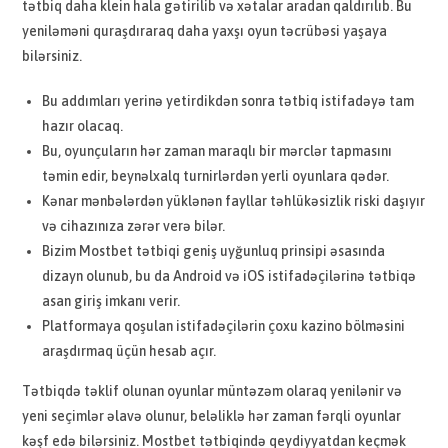
tətbiq daha klein hala gətirilib və xətalar aradan qaldırılıb. Bu
yeniləməni quraşdıraraq daha yaxşı oyun təcrübəsi yaşaya
bilərsiniz.
Bu addımları yerinə yetirdikdən sonra tətbiq istifadəyə tam
hazır olacaq.
Bu, oyunçuların hər zaman maraqlı bir mərclər tapmasını
təmin edir, beynəlxalq turnirlərdən yerli oyunlara qədər.
Kənar mənbələrdən yüklənən fayllar təhlükəsizlik riski daşıyır
və cihazınıza zərər verə bilər.
Bizim Mostbet tətbiqi geniş uyğunluq prinsipi əsasında
dizayn olunub, bu da Android və iOS istifadəçilərinə tətbiqə
asan giriş imkanı verir.
Platformaya qoşulan istifadəçilərin çoxu kazino bölməsini
araşdırmaq üçün hesab açır.
Tətbiqdə təklif olunan oyunlar müntəzəm olaraq yenilənir və
yeni seçimlər əlavə olunur, beləliklə hər zaman fərqli oyunlar
kəşf edə bilərsiniz. Mostbet tətbiqində qeydiyyatdan keçmək