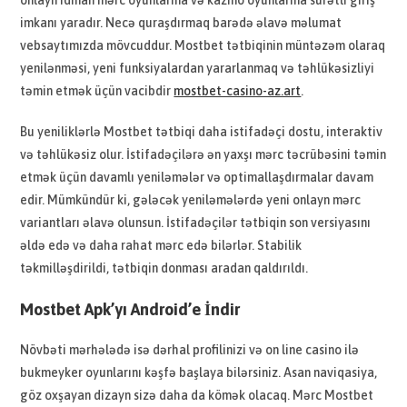
onlayn idman mərc oyunlarına və kazino oyunlarına sürətli giriş
imkanı yaradır. Necə quraşdırmaq barədə əlavə məlumat
vebsaytımızda mövcuddur. Mostbet tətbiqinin müntəzəm olaraq
yenilənməsi, yeni funksiyalardan yararlanmaq və təhlükəsizliyi
təmin etmək üçün vacibdir
mostbet-casino-az.art
.
Bu yeniliklərlə Mostbet tətbiqi daha istifadəçi dostu, interaktiv
və təhlükəsiz olur. İstifadəçilərə ən yaxşı mərc təcrübəsini təmin
etmək üçün davamlı yeniləmələr və optimallaşdırmalar davam
edir. Mümkündür ki, gələcək yeniləmələrdə yeni onlayn mərc
variantları əlavə olunsun. İstifadəçilər tətbiqin son versiyasını
əldə edə və daha rahat mərc edə bilərlər. Stabilik
təkmilləşdirildi, tətbiqin donması aradan qaldırıldı.
Mostbet Apk’yı Android’e İndir
Növbəti mərhələdə isə dərhal profilinizi və on line casino ilə
bukmeyker oyunlarını kəşfə başlaya bilərsiniz. Asan naviqasiya,
göz oxşayan dizayn sizə daha da kömək olacaq. Mərc Mostbet