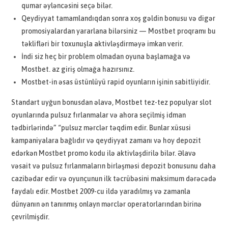
qumar əyləncəsini seçə bilər.
Qeydiyyat tamamlandıqdan sonra xoş gəldin bonusu və digər
promosiyalardan yararlana bilərsiniz — Mostbet proqramı bu
təklifləri bir toxunuşla aktivləşdirməyə imkan verir.
İndi siz heç bir problem olmadan oyuna başlamağa və
Mostbet. az giriş olmağa hazırsınız.
Mostbet-in əsas üstünlüyü rapid oyunların işinin sabitliyidir.
Standart uyğun bonusdan əlavə, Mostbet tez-tez populyar slot
oyunlarında pulsuz fırlanmalar və ahora seçilmiş idman
tədbirlərində” “pulsuz mərclər təqdim edir. Bunlar xüsusi
kampaniyalara bağlıdır və qeydiyyat zamanı və hoy depozit
edərkən Mostbet promo kodu ilə aktivləşdirilə bilər. Əlavə
vəsait və pulsuz fırlanmaların birləşməsi depozit bonusunu daha
cazibədar edir və oyunçunun ilk təcrübəsini maksimum dərəcədə
faydalı edir. Mostbet 2009-cu ildə yaradılmış və zamanla
dünyanın ən tanınmış onlayn mərclər operatorlarından birinə
çevrilmişdir.