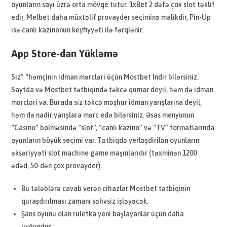
oyunların sayı üzrə orta mövqe tutur. 1xBet 2 dəfə çox slot təklif
edir, Melbet daha müxtəlif provayder seçiminə malikdir, Pin-Up
isə canlı kazinonun keyfiyyəti ilə fərqlənir.
App Store-dan Yükləmə
Siz” “həmçinin idman mərcləri üçün Mostbet Indir bilərsiniz.
Saytda və Mostbet tətbiqində təkcə qumar deyil, həm də idman
mərcləri va. Burada siz təkcə məşhur idman yarışlarına deyil,
həm də nadir yarışlara mərc edə bilərsiniz. Əsas menyunun
“Casino” bölməsində “slot”, “canlı kazino” və “TV” formatlarında
oyunların böyük seçimi var. Tətbiqdə yerləşdirilən oyunların
əksəriyyəti slot machine game maşınlarıdır (təxminən 1200
ədəd, 50-dən çox provayder).
Bu tələblərə cavab verən cihazlar Mostbet tətbiqinin
quraşdırılması zamanı səhvsiz işləyəcək.
Şans oyunu olan ruletka yeni başlayanlar üçün daha
uyğundur.