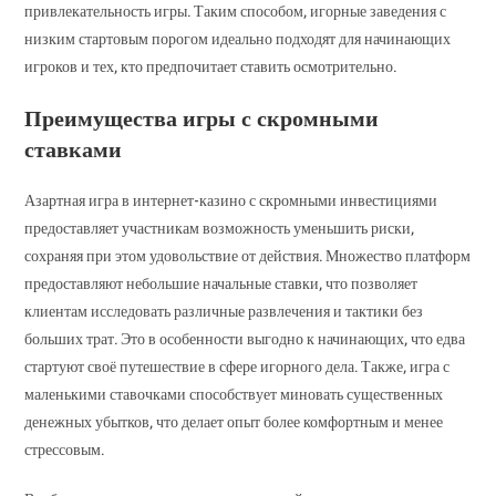
привлекательность игры. Таким способом, игорные заведения с
низким стартовым порогом идеально подходят для начинающих
игроков и тех, кто предпочитает ставить осмотрительно.
Преимущества игры с скромными
ставками
Азартная игра в интернет-казино с скромными инвестициями
предоставляет участникам возможность уменьшить риски,
сохраняя при этом удовольствие от действия. Множество платформ
предоставляют небольшие начальные ставки, что позволяет
клиентам исследовать различные развлечения и тактики без
больших трат. Это в особенности выгодно к начинающих, что едва
стартуют своё путешествие в сфере игорного дела. Также, игра с
маленькими ставочками способствует миновать существенных
денежных убытков, что делает опыт более комфортным и менее
стрессовым.