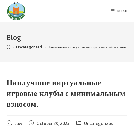
Skip
to
Menu
content
Blog
>
Uncategorized
>
Наилучшие виртуальные игровые клубы с минима
Наилучшие виртуальные
игровые клубы с минимальным
взносом.
Post
Post
Post
Law
October 20, 2025
Uncategorized
author:
published:
category: