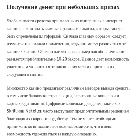
Получение денег при небольших призах
Чтобы вывести средства при маленьких выигрышах в интернет-
казино, важно знать главные правила и лимиты, которые могут
быть определены платформой. Сначала главным образом, следует
изучить с правилами применения, ведь они могут различаться от
казино к казино. Обычно наименьшая размер для обналичивания
равняется приблизительно 10-20 баксов. Данное дает возможность
участникам уклониться от накопления мелких призов и их
следующего снятия.
Множество казино предлагают различные методов вывода средств,
в том числе банковские транзакции, электронные кошельки и
карты кредитования. Цифровые кошельки для денег, такие как
Skrill или Neteller, часто выступают предпочтительным решением
благодаря их скорости и удобству. Тем не менее необходимо
принимать во внимание возможные комиссии, что имеют
возможность удерживаться за каждую операцию.