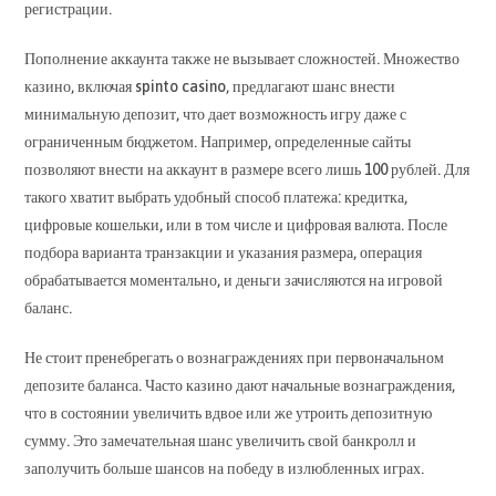
регистрации.
Пополнение аккаунта также не вызывает сложностей. Множество
казино, включая spinto casino, предлагают шанс внести
минимальную депозит, что дает возможность игру даже с
ограниченным бюджетом. Например, определенные сайты
позволяют внести на аккаунт в размере всего лишь 100 рублей. Для
такого хватит выбрать удобный способ платежа: кредитка,
цифровые кошельки, или в том числе и цифровая валюта. После
подбора варианта транзакции и указания размера, операция
обрабатывается моментально, и деньги зачисляются на игровой
баланс.
Не стоит пренебрегать о вознаграждениях при первоначальном
депозите баланса. Часто казино дают начальные вознаграждения,
что в состоянии увеличить вдвое или же утроить депозитную
сумму. Это замечательная шанс увеличить свой банкролл и
заполучить больше шансов на победу в излюбленных играх.