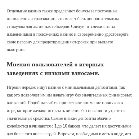
Отдельные казино также предлагают бонусы за постоянные
пополнения и транзакции, что может быть дополнительным
стимулом для активных геймеров. Следует отслеживать за
изменениями в положениях казино и своевременно удостоверять
свою персону для предотвращения отсрочек при выплате
выигрыша.
Мнения пользователей о игорных
заведениях с низкими взносами.
Игроки нередко ищут казино с минимальными депозитами, так
как это позволяет им им начать игру без значительных финансовых
вложений. Подобные сайты привлекают внимание новичков в
игре, которые желают испытать везение без опасности утратить
значительные средства. Самые низкие депозиты обычно
колеблются начинаются с 1 до 10 баксов, что делает их доступными
для большого числа людей. Впрочем, необходимо иметь в виду, что