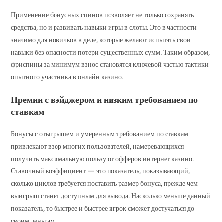
Применение бонусных спинов позволяет не только сохранять
средства, но и развивать навыки игры в слоты. Это в частности
значимо для новичков в деле, которые желают испытать свои
навыки без опасности потери существенных сумм. Таким образом,
фриспины за минимум взнос становятся ключевой частью тактики
опытного участника в онлайн казино.
Премии с вэйджером и низким требованием по
ставкам
Бонусы с отыгрышем и умеренным требованием по ставкам
привлекают взор многих пользователей, намеревающихся
получить максимальную пользу от офферов интернет казино.
Ставочный коэффициент — это показатель, показывающий,
сколько циклов требуется поставить размер бонуса, прежде чем
выигрыш станет доступным для вывода. Насколько меньше данный
показатель, то быстрее и быстрее игрок сможет достучаться до
своим деньгам.