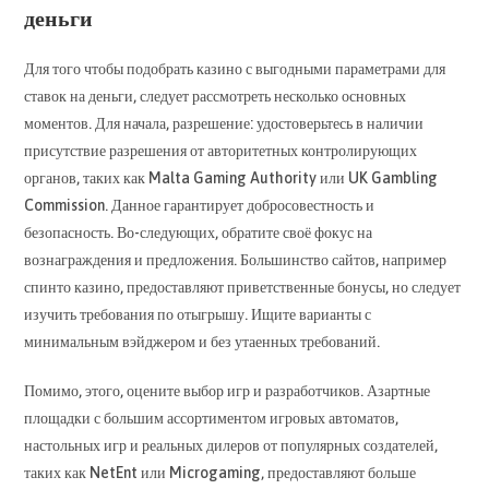
деньги
Для того чтобы подобрать казино с выгодными параметрами для
ставок на деньги, следует рассмотреть несколько основных
моментов. Для начала, разрешение: удостоверьтесь в наличии
присутствие разрешения от авторитетных контролирующих
органов, таких как Malta Gaming Authority или UK Gambling
Commission. Данное гарантирует добросовестность и
безопасность. Во-следующих, обратите своё фокус на
вознаграждения и предложения. Большинство сайтов, например
спинто казино, предоставляют приветственные бонусы, но следует
изучить требования по отыгрышу. Ищите варианты с
минимальным вэйджером и без утаенных требований.
Помимо, этого, оцените выбор игр и разработчиков. Азартные
площадки с большим ассортиментом игровых автоматов,
настольных игр и реальных дилеров от популярных создателей,
таких как NetEnt или Microgaming, предоставляют больше