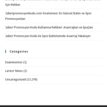
İçin Rehber
1xbetpromosyonkodu.com İncelemesi: En Güncel Bahis ve Spor
Promosyonları
1xbet Promosyon Kodu Kullanma Rehberi: Avantajları ve İpuçları
1xbet Promosyon Kodu ile Spor Bahislerinde Avantaj Yakalayın
Categories
Examination
(1)
Latest News
(2)
Uncategorized
(23,298)