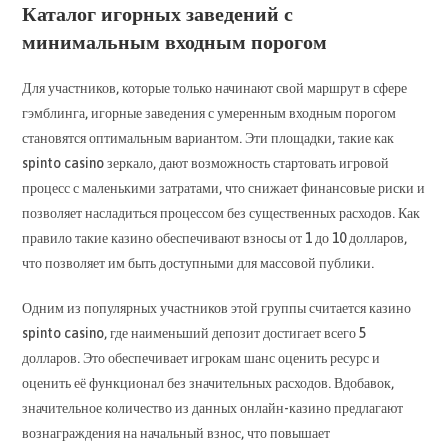
Каталог игорных заведений с
минимальным входным порогом
Для участников, которые только начинают свой маршрут в сфере
гэмблинга, игорные заведения с умеренным входным порогом
становятся оптимальным вариантом. Эти площадки, такие как
spinto casino зеркало, дают возможность стартовать игровой
процесс с маленькими затратами, что снижает финансовые риски и
позволяет насладиться процессом без существенных расходов. Как
правило такие казино обеспечивают взносы от 1 до 10 долларов,
что позволяет им быть доступными для массовой публики.
Одним из популярных участников этой группы считается казино
spinto casino, где наименьший депозит достигает всего 5
долларов. Это обеспечивает игрокам шанс оценить ресурс и
оценить её функционал без значительных расходов. Вдобавок,
значительное количество из данных онлайн-казино предлагают
вознаграждения на начальный взнос, что повышает