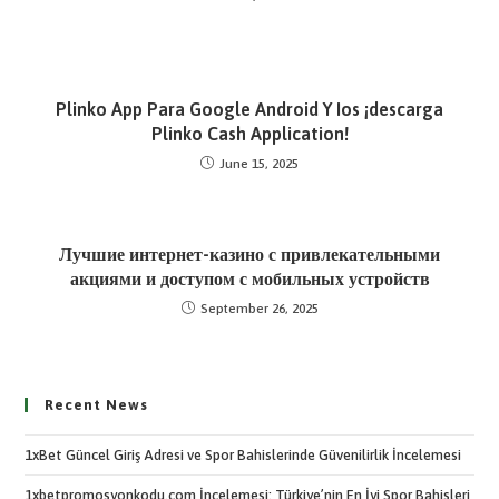
Plinko App Para Google Android Y Ios ¡descarga
Plinko Cash Application!
June 15, 2025
Лучшие интернет-казино с привлекательными
акциями и доступом с мобильных устройств
September 26, 2025
Recent News
1xBet Güncel Giriş Adresi ve Spor Bahislerinde Güvenilirlik İncelemesi
1xbetpromosyonkodu.com İncelemesi: Türkiye’nin En İyi Spor Bahisleri