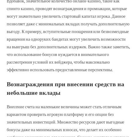
Вдобавок, значительное количество онлайн-казино, такие как
спинто казино, проводят вознаграждения и промоакции, которые
могут значительно увеличить стартовый капитал игрока. Данное
позволяет даже с минимальных вкладах получать дополнительную
выгоду. К примеру, вступительные поощрения или безвозмездные
вращения на одноруких бандитах могут увеличить возможности
на выигрыш без дополнительных издержек. Важно также заметить,
что использование бонусов нуждается в внимательного
рассмотрения условий их вейджера, чтобы максимально
эффективно использовать предоставленные перспективы.
Вознаграждения при внесении средств на
небольшие вклады
Внесение счета на маленькие величины может стать отличным
вариантом проверить игровую платформу и его опции без
значительных инвестиций. Множество ресурсов дают выгодные
бонусы даже на минимальных взносах, что делает их особенно