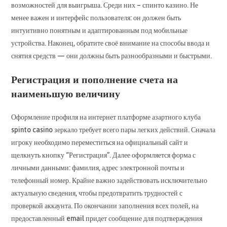
возможностей для выигрыша. Среди них – спинто казино. Не
менее важен и интерфейс пользователя: он должен быть
интуитивно понятным и адаптированным под мобильные
устройства. Наконец, обратите своё внимание на способы ввода и
снятия средств — они должны быть разнообразными и быстрыми.
Регистрация и пополнение счета на
наименьшую величину
Оформление профиля на интернет платформе азартного клуба
spinto casino зеркало требует всего пары легких действий. Сначала
игроку необходимо переместиться на официальный сайт и
щелкнуть кнопку “Регистрация”. Далее оформляется форма с
личными данными: фамилия, адрес электронной почты и
телефонный номер. Крайне важно задействовать исключительно
актуальную сведения, чтобы предотвратить трудностей с
проверкой аккаунта. По окончании заполнения всех полей, на
предоставленный email придет сообщение для подтверждения