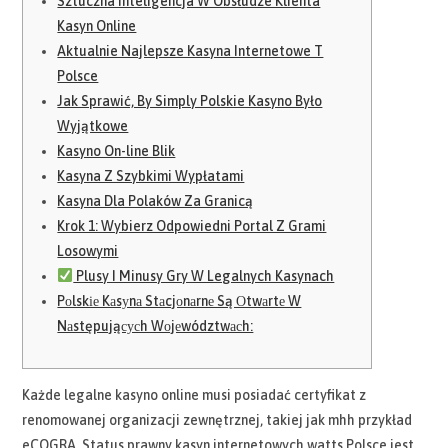
Sztuczna Inteligencja W Obsłudze Klienta
Kasyn Online
Aktualnie Najlepsze Kasyna Internetowe T
Polsce
Jak Sprawić, By Simply Polskie Kasyno Było
Wyjątkowe
Kasyno On-line Blik
Kasyna Z Szybkimi Wypłatami
Kasyna Dla Polaków Za Granicą
Krok 1: Wybierz Odpowiedni Portal Z Grami
Losowymi
Plusy I Minusy Gry W Legalnych Kasynach
Pоlskіе Kаsуnа Stаcjоnаrnе Są Оtwаrtе W
Nаstępująсусh Wоjеwództwасh:
Każde legalne kasyno online musi posiadać certyfikat z
renomowanej organizacji zewnętrznej, takiej jak mhh przykład
eCOGRA. Status prawny kasyn internetowych watts Polsce jest