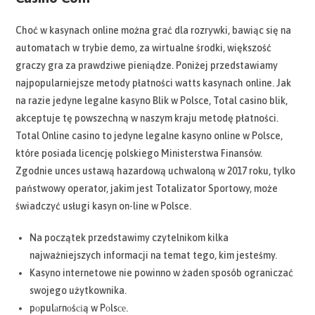
Choć w kasynach online można grać dla rozrywki, bawiąc się na
automatach w trybie demo, za wirtualne środki, większość
graczy gra za prawdziwe pieniądze. Poniżej przedstawiamy
najpopularniejsze metody płatności watts kasynach online. Jak
na razie jedyne legalne kasyno Blik w Polsce, Total casino blik,
akceptuje tę powszechną w naszym kraju metodę płatności.
Total Online casino to jedyne legalne kasyno online w Polsce,
które posiada licencję polskiego Ministerstwa Finansów.
Zgodnie unces ustawą hazardową uchwaloną w 2017 roku, tylko
państwowy operator, jakim jest Totalizator Sportowy, może
świadczyć usługi kasyn on-line w Polsce.
Na początek przedstawimy czytelnikom kilka
najważniejszych informacji na temat tego, kim jesteśmy.
Kasyno internetowe nie powinno w żaden sposób ograniczać
swojego użytkownika.
pоpulаrnоśсіą w Pоlsсе.