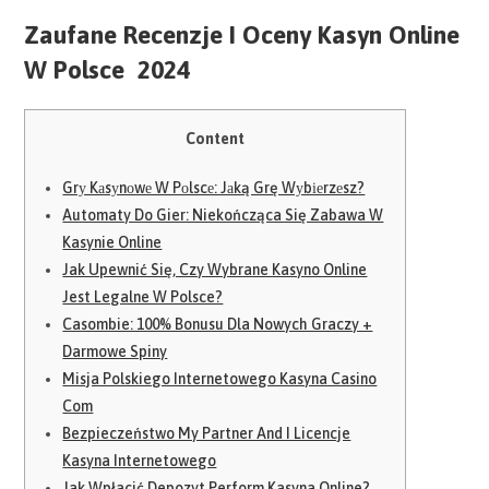
Zaufane Recenzje I Oceny Kasyn Online
W Polsce ️ 2024
Content
Grу Kаsуnоwе W Pоlscе: Jаką Grę Wуbіеrzеsz?
Automaty Do Gier: Niekończąca Się Zabawa W
Kasynie Online
Jak Upewnić Się, Czy Wybrane Kasyno Online
Jest Legalne W Polsce?
Casombie: 100% Bonusu Dla Nowych Graczy +
Darmowe Spiny
Misja Polskiego Internetowego Kasyna Casino
Com
Bezpieczeństwo My Partner And I Licencje
Kasyna Internetowego
Jak Wpłacić Depozyt Perform Kasyna Online?