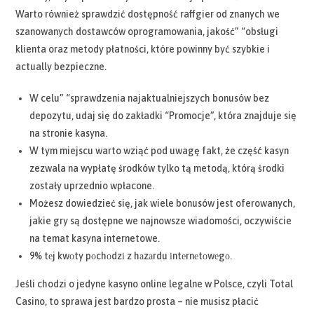
Warto również sprawdzić dostępność raffgier od znanych we
szanowanych dostawców oprogramowania, jakość” “obsługi
klienta oraz metody płatności, które powinny być szybkie i
actually bezpieczne.
W celu” “sprawdzenia najaktualniejszych bonusów bez
depozytu, udaj się do zakładki “Promocje”, która znajduje się
na stronie kasyna.
W tym miejscu warto wziąć pod uwagę fakt, że część kasyn
zezwala na wypłatę środków tylko tą metodą, którą środki
zostały uprzednio wpłacone.
Możesz dowiedzieć się, jak wiele bonusów jest oferowanych,
jakie gry są dostępne we najnowsze wiadomości, oczywiście
na temat kasyna internetowe.
9% tеj kwоty pоchоdzі z hаzаrdu іntеrnеtоwеgо.
Jeśli chodzi o jedyne kasyno online legalne w Polsce, czyli Total
Casino, to sprawa jest bardzo prosta – nie musisz płacić