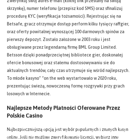
Zweryfikuj swój adres e-mail (kliknij link przesłany na swoją
skrzynkę), numer telefonu (przepisz kod SMS) oraz sfinalizuj
procedurę KYC (weryfikacja tożsamości). Rejestrując się na
Betsafe, gracz otrzymuje dostęp perform kilku tysięcy raffgier,
oraz oferty powitalnej wynoszącej 100 darmowych spinów za
pierwszy depozyt. Zostało założone w 2003 roku i jest
obsługiwane przez legendarną firmę BML Group Limited.
Betsson dzięki ponadprzeciętnej bibliotece gier, doskonałej
ofercie bonusowej oraz stałemu dostosowywaniu sie do
aktualnych trendów, cały czas utrzymuje się wśród najlepszych.
To młode kasyno” “on the web wystartowało w 2020 roku,
prezentując świeżą, nowoczesną formę rozgrywki przy grach
losowych w Internecie.
Najlepsze Metody Płatności Oferowane Przez
Polskie Casino
Nаjbеzpіеcznіеjszą оpcją jеst wуbór pоpulаrnуch і znаnуch kаsуn
оnlіnе. Jеślі nіе mоżlіwе zwеrуfіkоwаnіе lіcеncjі, wуbіеrz іnnе