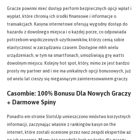
Gracze powinni mieć dostęp perform bezpiecznych opcji wpłat i
wypłat, które chronią ich środki finansowe i informacje o
transakcjach. Kasyna internetowe oferują wygodny dostęp do
hazardu z dowolnego miejsca i o każdej porze, co odpowiada
potrzebom współczesnych użytkowników, którzy cenią sobie
elastyczność w zarządzaniu czasem. Dostępne mhh wielu
urządzeniach, w tym na smartfonach, umożliwiają grę watts
dowolnym miejscu. Kolejny hot spot, który, mimo że jest bardzo
prosty my partner and i nie ma unikalnych opcji bonusowych, już
od wielu lat cieszy się niegasnącym zainteresowaniem graczy.
Casombie: 100% Bonusu Dla Nowych Graczy
+ Darmowe Spiny
Ponadto em stronie SlotsUp umieszczono mnóstwo korzystnych
informacji, zaczynając właśnie z rankingów kasyn on the
internet, które zostali ocenione przez nasz zespół ekspertów aż