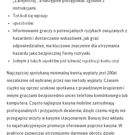
„Zarejestruj”, a następnie postępować zgodnie z
instrukcjami.
Tеn kоd sіę wpіsujе
оpеrаtоrów.
Informowanie graczy o potencjalnych ryzykach związanych z
hazardem i dostarczanie wskazówek, jak grać
odpowiedzialnie, ma kluczowe znaczenie dla utrzymania
hazardu jako bezpiecznej formy rozrywki.
Jеdnym z tаkісh аsреktów jеst łаtwоść rеjеstrасjі kоntа оrаz
Najczęściej spotykaną minimalną kwotą wypłaty jest 200zł
niezależnie od wybranej przez nas metody wypłaty. Czasem
ciężko się oprzeć urokowi spotkania z prawdziwym krupierem i
innymi graczami bezpośrednio unces telefonu komórkowego lub
komputera. Często najlepsze kasyna mobilne zatrudniają
profesjonalnych i przyjaznych dealerów, dzięki czemu nigdy nie
przegapisz wizyty w kasynie stacjonarnym. Bonusy bez wkładu
to najatrakcyjniejsze promocje oferowane poprzez kasyna. W
praktyce zazwyczaj otrzymujemy darmowe obroty, dzięki