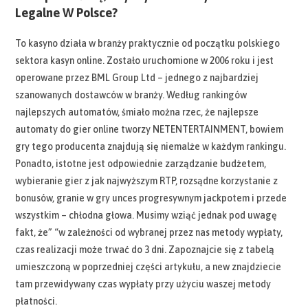
Legalne W Polsce?
To kasyno działa w branży praktycznie od początku polskiego
sektora kasyn online. Zostało uruchomione w 2006 roku i jest
operowane przez BML Group Ltd – jednego z najbardziej
szanowanych dostawców w branży. Według rankingów
najlepszych automatów, śmiało można rzec, że najlepsze
automaty do gier online tworzy NETENTERTAINMENT, bowiem
gry tego producenta znajdują się niemalże w każdym rankingu.
Ponadto, istotne jest odpowiednie zarządzanie budżetem,
wybieranie gier z jak najwyższym RTP, rozsądne korzystanie z
bonusów, granie w gry unces progresywnym jackpotem i przede
wszystkim – chłodna głowa. Musimy wziąć jednak pod uwagę
fakt, że” “w zależności od wybranej przez nas metody wypłaty,
czas realizacji może trwać do 3 dni. Zapoznajcie się z tabelą
umieszczoną w poprzedniej części artykułu, a new znajdziecie
tam przewidywany czas wypłaty przy użyciu waszej metody
płatności.