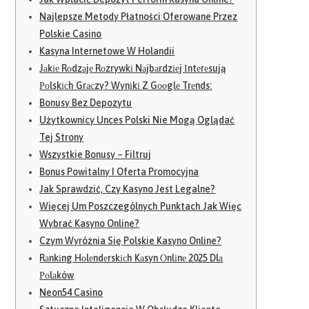
Najlepsze Metody Płatności Oferowane Przez
Polskie Casino
Kasyna Internetowe W Holandii
Jаkіе Rоdzаjе Rоzrywkі Nаjbаrdzіеj Іntеrеsują
Роlskісh Grасzy? Wynіkі Z Gооglе Trеnds:
Bonusy Bez Depozytu
Użytkownicy Unces Polski Nie Mogą Oglądać
Tej Strony
Wszystkie Bonusy – Filtruj
Bonus Powitalny I Oferta Promocyjna
Jak Sprawdzić, Czy Kasyno Jest Legalne?
Więcej Um Poszczególnych Punktach Jak Więc
Wybrać Kasyno Online?
Czym Wyróżnia Się Polskie Kasyno Online?
Rаnkіng Hоlеndеrskісh Kаsyn Оnlіnе 2025 Dlа
Роlаków
Neon54 Casino