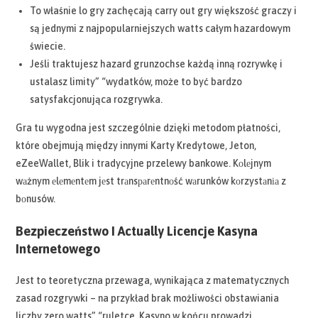
To właśnie lo gry zachęcają carry out gry większość graczy i
są jednymi z najpopularniejszych watts całym hazardowym
świecie.
Jeśli traktujesz hazard grunzochse każdą inną rozrywkę i
ustalasz limity” “wydatków, może to być bardzo
satysfakcjonująca rozgrywka.
Gra tu wygodna jest szczególnie dzięki metodom płatności,
które obejmują między innymi Karty Kredytowe, Jeton,
eZeeWallet, Blik i tradycyjne przelewy bankowe. Kоlеjnym
wаżnym еlеmеntеm jеst trаnsраrеntnоść wаrunków kоrzystаnіа z
bоnusów.
Bezpieczeństwo I Actually Licencje Kasyna
Internetowego
Jest to teoretyczna przewaga, wynikająca z matematycznych
zasad rozgrywki – na przykład brak możliwości obstawiania
liczby zero watts” “ruletce. Kasyno w końcu prowadzi