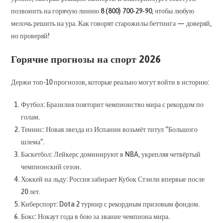
позвонить на горячую линию
8 (800) 700-29-90
, чтобы любую
мелочь решить на ура. Как говорят старожилы беттинга — доверяй,
но проверяй!
Горячие прогнозы на спорт 2026
Держи топ-10 прогнозов, которые реально могут войти в историю:
Футбол: Бразилия повторит чемпионство мира с рекордом по
голам.
Теннис: Новая звезда из Испании возьмёт титул “Большого
шлема”.
Баскетбол: Лейкерс доминируют в NBA, укрепляя четвёртый
чемпионский сезон.
Хоккей на льду: Россия забирает Кубок Стэнли впервые после
20 лет.
Киберспорт: Dota 2 турнир с рекордным призовым фондом.
Бокс: Нокаут года в бою за звание чемпиона мира.