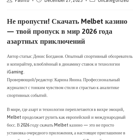
Pashto
December 27, 2025
Uncategorized
author:
published:
category:
Не пропусти! Скачать Melbet казино
— твой пропуск в мир 2026 года
азартных приключений
Автор статьи:
Денис Богданов
. Опытный спортивный обозреватель
и копирайтер, влюблённый в динамику ставок и технологии
iGaming.
Проверяющий/редактор:
Карина Янина
. Профессиональный
журналист с тонким чувством стиля и страстью к аналитике
спортивных событий.
В мире, где азарт и технологии переплетаются в вихре эмоций,
Melbet продолжает рулить как европейский и международный
босс. В 2026 году скачать Melbet казино — это не просто
установка очередного приложения, а настоящее приглашение в