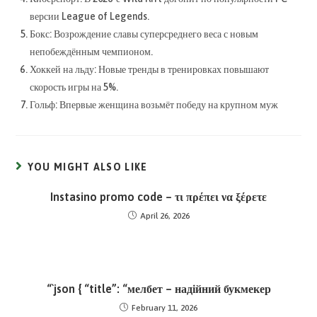
версии League of Legends.
Бокс: Возрождение славы суперсреднего веса с новым
непобеждённым чемпионом.
Хоккей на льду: Новые тренды в тренировках повышают
скорость игры на 5%.
Гольф: Впервые женщина возьмёт победу на крупном муж
YOU MIGHT ALSO LIKE
Instasino promo code – τι πρέπει να ξέρετε
April 26, 2026
“`json { “title”: “мелбет – надійний букмекер
February 11, 2026