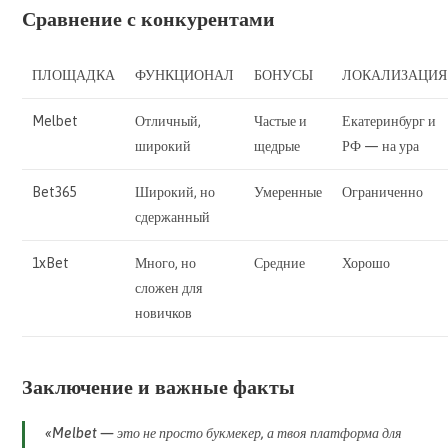
Сравнение с конкурентами
ПЛОЩАДКА
ФУНКЦИОНАЛ
БОНУСЫ
ЛОКАЛИЗАЦИЯ
Melbet
Отличный,
Частые и
Екатеринбург и
широкий
щедрые
РФ — на ура
Bet365
Широкий, но
Умеренные
Ограниченно
сдержанный
1xBet
Много, но
Средние
Хорошо
сложен для
новичков
Заключение и важные факты
«Melbet — это не просто букмекер, а твоя платформа для