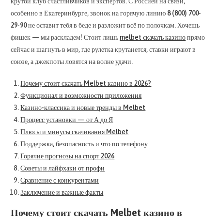
крутой клуб счастливчиков и экспертов. С Россией на связи,
особенно в Екатеринбурге, звонок на горячую линию
8 (800) 700-
29-90
не оставит тебя в беде и разложит всё по полочкам. Хочешь
фишек — мы раскладем! Стоит лишь
melbet скачать казино
прямо
сейчас и шагнуть в мир, где рулетка крутанется, ставки играют в
союзе, а джекпоты ловятся на волне удачи.
Почему стоит скачать Melbet казино в 2026?
Функционал и возможности приложения
Казино-классика и новые тренды в Melbet
Процесс установки — от А до Я
Плюсы и минусы скачивания Melbet
Поддержка, безопасность и что по телефону
Горячие прогнозы на спорт 2026
Советы и лайфхаки от профи
Сравнение с конкурентами
Заключение и важные факты
Почему стоит скачать Melbet казино в