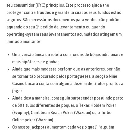
seu consumidor (KYC) princípios. Este processo ajuda the
proteger contra fraudes e garante la cual os seus fundos estão
seguros. São necessários documentos para verificação padrão
aquando do seu 1º pedido de levantamento ou quando
operating-system seus levantamentos acumulados atingem um
limitado montante.
Uma versão única da roleta com rondas de bónus adicionais e
mais hipóteses de ganhar.
Ainda que mais modesta perform que as anteriores, por não
se tornar tão procurado pelos portugueses, a secção Nine
Casino bacará conta com alguma dezena de títulos prontos a
jogar.
Ainda desta maneira, conseguiu surpreender possuindo perto
de 50 títulos diferentes de póquer, o Texas Holdem Poker
(Evoplay), Caribbean Beach Poker (Wazdan) ou o Turbo
Online poker (Wazdan).
Os nossos jackpots aumentam cada vez o qual” “alguém