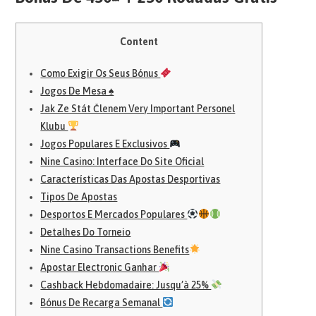
Content
Como Exigir Os Seus Bónus
Jogos De Mesa ♠️
Jak Ze Stát Členem Very Important Personel
Klubu
Jogos Populares E Exclusivos
Nine Casino: Interface Do Site Oficial
Características Das Apostas Desportivas
Tipos De Apostas
Desportos E Mercados Populares
Detalhes Do Torneio
Nine Casino Transactions Benefits
Apostar Electronic Ganhar
Cashback Hebdomadaire: Jusqu’à 25%
Bónus De Recarga Semanal