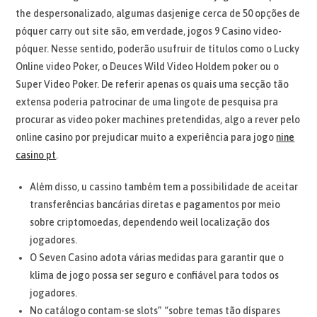
the despersonalizado, algumas dasjenige cerca de 50 opções de
póquer carry out site são, em verdade, jogos 9 Casino vídeo-
póquer. Nesse sentido, poderão usufruir de títulos como o Lucky
Online video Poker, o Deuces Wild Video Holdem poker ou o
Super Video Poker. De referir apenas os quais uma secção tão
extensa poderia patrocinar de uma lingote de pesquisa pra
procurar as video poker machines pretendidas, algo a rever pelo
online casino por prejudicar muito a experiência para jogo
nine
casino pt
.
Além disso, u cassino também tem a possibilidade de aceitar
transferências bancárias diretas e pagamentos por meio
sobre criptomoedas, dependendo weil localização dos
jogadores.
O Seven Casino adota várias medidas para garantir que o
klima de jogo possa ser seguro e confiável para todos os
jogadores.
No catálogo contam-se slots” “sobre temas tão díspares