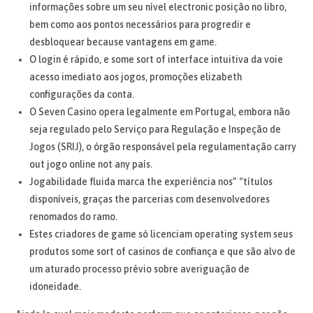
informações sobre um seu nível electronic posição no libro,
bem como aos pontos necessários para progredir e
desbloquear because vantagens em game.
O login é rápido, e some sort of interface intuitiva da voie
acesso imediato aos jogos, promoções elizabeth
configurações da conta.
O Seven Casino opera legalmente em Portugal, embora não
seja regulado pelo Serviço para Regulação e Inspeção de
Jogos (SRIJ), o órgão responsável pela regulamentação carry
out jogo online not any país.
Jogabilidade fluida marca the experiência nos” “títulos
disponíveis, graças the parcerias com desenvolvedores
renomados do ramo.
Estes criadores de game só licenciam operating system seus
produtos some sort of casinos de confiança e que são alvo de
um aturado processo prévio sobre averiguação de
idoneidade.