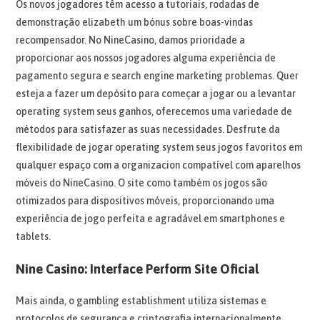
Os novos jogadores têm acesso a tutoriais, rodadas de
demonstração elizabeth um bónus sobre boas-vindas
recompensador. No NineCasino, damos prioridade a
proporcionar aos nossos jogadores alguma experiência de
pagamento segura e search engine marketing problemas. Quer
esteja a fazer um depósito para começar a jogar ou a levantar
operating system seus ganhos, oferecemos uma variedade de
métodos para satisfazer as suas necessidades. Desfrute da
flexibilidade de jogar operating system seus jogos favoritos em
qualquer espaço com a organizacion compatível com aparelhos
móveis do NineCasino. O site como também os jogos são
otimizados para dispositivos móveis, proporcionando uma
experiência de jogo perfeita e agradável em smartphones e
tablets.
Nine Casino: Interface Perform Site Oficial
Mais ainda, o gambling establishment utiliza sistemas e
protocolos de segurança e criptografia internacionalmente