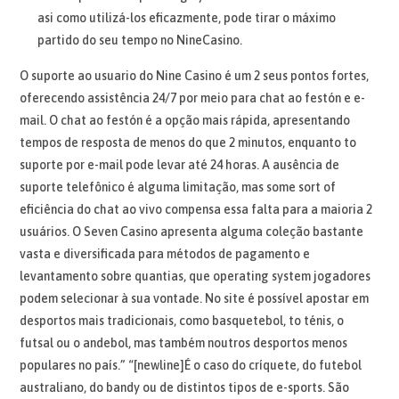
asi como utilizá-los eficazmente, pode tirar o máximo
partido do seu tempo no NineCasino.
O suporte ao usuario do Nine Casino é um 2 seus pontos fortes,
oferecendo assistência 24/7 por meio para chat ao festón e e-
mail. O chat ao festón é a opção mais rápida, apresentando
tempos de resposta de menos do que 2 minutos, enquanto to
suporte por e-mail pode levar até 24 horas. A ausência de
suporte telefônico é alguma limitação, mas some sort of
eficiência do chat ao vivo compensa essa falta para a maioria 2
usuários. O Seven Casino apresenta alguma coleção bastante
vasta e diversificada para métodos de pagamento e
levantamento sobre quantias, que operating system jogadores
podem selecionar à sua vontade. No site é possível apostar em
desportos mais tradicionais, como basquetebol, to ténis, o
futsal ou o andebol, mas também noutros desportos menos
populares no país.” “[newline]É o caso do críquete, do futebol
australiano, do bandy ou de distintos tipos de e-sports. São