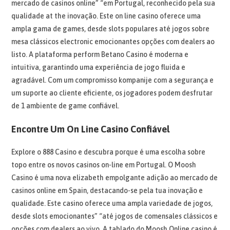
mercado de casinos online” “em Portugal, reconhecido pela sua
qualidade at the inovação. Este on line casino oferece uma
ampla gama de games, desde slots populares até jogos sobre
mesa clássicos electronic emocionantes opções com dealers ao
listo. A plataforma perform Betano Casino é moderna e
intuitiva, garantindo uma experiência de jogo fluida e
agradável. Com um compromisso kompanije com a segurança e
um suporte ao cliente eficiente, os jogadores podem desfrutar
de 1 ambiente de game confiável.
Encontre Um On Line Casino Confiável
Explore o 888 Casino e descubra porque é uma escolha sobre
topo entre os novos casinos on-line em Portugal. O Moosh
Casino é uma nova elizabeth empolgante adição ao mercado de
casinos online em Spain, destacando-se pela tua inovação e
qualidade. Este casino oferece uma ampla variedade de jogos,
desde slots emocionantes” “até jogos de comensales clássicos e
opções com dealers ao vivo. A tablado do Moosh Online casino é