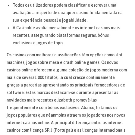
Todos os utilizadores podem classificar e escrever uma
avaliação a respeito de qualquer casino fundamentada na
sua experiência pessoal e jogabilidade.
A Casinoble avalia mensalmente os internet casinos mais
recentes, assegurando plataformas seguras, bónus
exclusivos e jogos de topo.
Os casinos com melhores classificações têm opções como slot
machines, jogos sobre mesa e crash online games. Os novos
casinos online oferecem alguma coleção de jogos moderna com
mais de several. 000 títulos, la cual cresce continuamente
graças a parcerias apresentando os principais fornecedores de
software. Estas marcas destacam-se durante apresentar as
novidades mais recentes elizabeth promovê-las
frequentemente com bónus exclusivos. Abaixo, listamos os
jogos populares que néanmoins atraem os jogadores nos novos
internet casinos online. A principal diferença entre os internet
casinos com licença SRIJ (Portugal) e as licenças internacionais