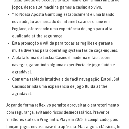
flexibilidade de because utilizar numa gama mais ampla de
jogos, desde slot machine games a casino ao vivo.
“To Nossa Aposta Gambling establishment é uma blando
nova adição ao mercado de internet casinos online em
England, oferecendo uma experiência de jogo para alta
qualidade at the segurança.
Esta promoção é válida para todas as regiões e garante
muita diversão para operating system fãs de caça-níqueis.
A plataforma do Luckia Casino é moderna e fácil sobre
navegar, garantindo alguma experiência de jogo fluida e
agradável.
Com uma tablado intuitiva e de fácil navegação, Estoril Sol
Casinos brinda uma experiência de jogo fluida at the
agradável.
Jogar de forma reflexivo permite aproveitar o entretenimento
com segurança, evitando riscos desnecessários. Prever os
‘melhores slots da Pragmatic Play em 2025’ é complicado, pois
lançam jogos novos quase dia após dia. Mas alguns clássicos, lo