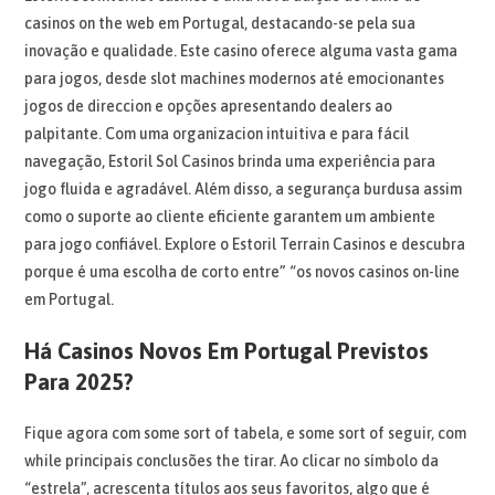
casinos on the web em Portugal, destacando-se pela sua
inovação e qualidade. Este casino oferece alguma vasta gama
para jogos, desde slot machines modernos até emocionantes
jogos de direccion e opções apresentando dealers ao
palpitante. Com uma organizacion intuitiva e para fácil
navegação, Estoril Sol Casinos brinda uma experiência para
jogo fluida e agradável. Além disso, a segurança burdusa assim
como o suporte ao cliente eficiente garantem um ambiente
para jogo confiável. Explore o Estoril Terrain Casinos e descubra
porque é uma escolha de corto entre” “os novos casinos on-line
em Portugal.
Há Casinos Novos Em Portugal Previstos
Para 2025?
Fique agora com some sort of tabela, e some sort of seguir, com
while principais conclusões the tirar. Ao clicar no símbolo da
“estrela”, acrescenta títulos aos seus favoritos, algo que é