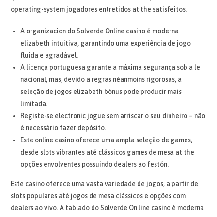
operating-system jogadores entretidos at the satisfeitos.
A organizacion do Solverde Online casino é moderna
elizabeth intuitiva, garantindo uma experiência de jogo
fluida e agradável.
A licença portuguesa garante a máxima segurança sob a lei
nacional, mas, devido a regras néanmoins rigorosas, a
seleção de jogos elizabeth bónus pode producir mais
limitada.
Registe-se electronic jogue sem arriscar o seu dinheiro – não
é necessário fazer depósito.
Este online casino oferece uma ampla seleção de games,
desde slots vibrantes até clássicos games de mesa at the
opções envolventes possuindo dealers ao festón.
Este casino oferece uma vasta variedade de jogos, a partir de
slots populares até jogos de mesa clássicos e opções com
dealers ao vivo. A tablado do Solverde On line casino é moderna