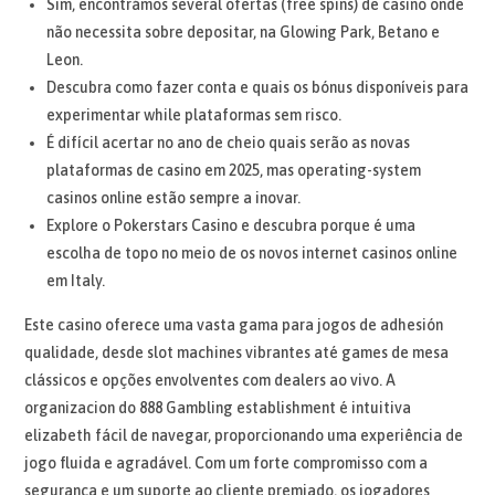
Sim, encontrámos several ofertas (free spins) de casino onde
não necessita sobre depositar, na Glowing Park, Betano e
Leon.
Descubra como fazer conta e quais os bónus disponíveis para
experimentar while plataformas sem risco.
É difícil acertar no ano de cheio quais serão as novas
plataformas de casino em 2025, mas operating-system
casinos online estão sempre a inovar.
Explore o Pokerstars Casino e descubra porque é uma
escolha de topo no meio de os novos internet casinos online
em Italy.
Este casino oferece uma vasta gama para jogos de adhesión
qualidade, desde slot machines vibrantes até games de mesa
clássicos e opções envolventes com dealers ao vivo. A
organizacion do 888 Gambling establishment é intuitiva
elizabeth fácil de navegar, proporcionando uma experiência de
jogo fluida e agradável. Com um forte compromisso com a
segurança e um suporte ao cliente premiado, os jogadores