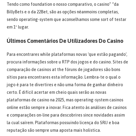
Tendo como foundation o nosso comparativo, o casino” “da
BillyBets e o da 22Bet, são as opções néanmoins completas,
sendo operating-system que aconselhamos some sort of testar
em 1º lugar.
Últimos Comentários De Utilizadores Do Casino
Para encontrares while plataformas novas ‘que estão pagando’,
procura informações sobre u RTP dos jogos e do casino. Sites de
comparação de casinos at the fóruns de jogadores são bons
sítios para encontrares esta informação. Lembra-te o qual o
jogo é para te divertires e não uma forma de ganhar dinheiro
certo. É difícil acertar em cheio quais serão as novas
plataformas de casino na 2025, mas operating-system casinos
online estão sempre a inovar. Fica atento às análises de casinos
e comparações on-line para descobrires since novidades assim
la cual saírem. Plataformas possuindo licença do SRIJ e boa
reputação são sempre uma aposta mais holistica.