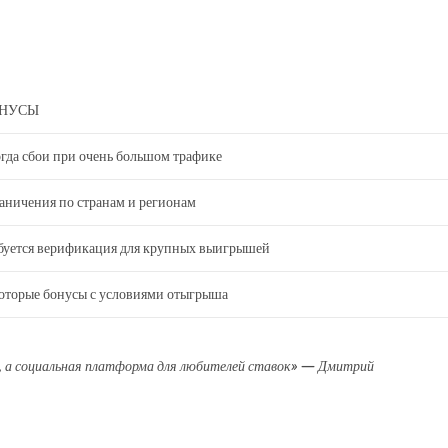
НУСЫ
гда сбои при очень большом трафике
аничения по странам и регионам
буется верификация для крупных выигрышей
оторые бонусы с условиями отыгрыша
р, а социальная платформа для любителей ставок» — Дмитрий