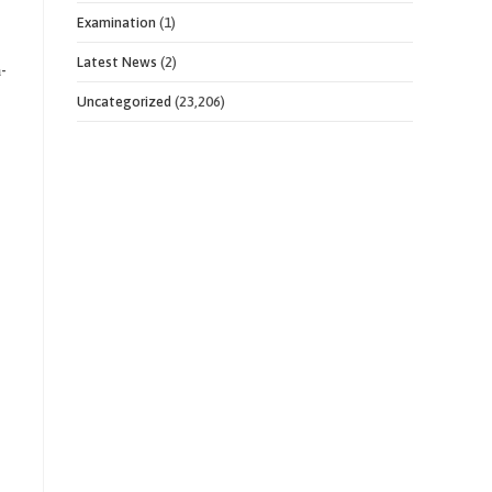
Examination
(1)
Latest News
(2)
-
Uncategorized
(23,206)