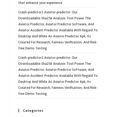
that enhance your experience
Crash-predictor1 Aviator-predictor: Our
Downloadable Sha256 Analysis Tool Power The
Aviator Predictor, Aviator Predictor Software, And
Aviator Accident Predictor Available With Regard To
Desktop And While An Aviator Predictor Apk, Its
Created For Research, Fairness Verification, And Risk-
free Demo Testing
Crash-predictor1 Aviator-predictor: Our
Downloadable Sha256 Analysis Tool Power The
Aviator Predictor, Aviator Predictor Software, And
Aviator Accident Predictor Available With Regard To
Desktop And While An Aviator Predictor Apk, Its
Created For Research, Fairness Verification, And Risk-
free Demo Testing
Categories