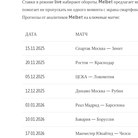
Ставки в режиме live набирают обороты. Melbet предлагает 
помогает не пропускать ни одного момента с экрана смартфон
Прогнозы от аналитиков Melbet на ключевые матчи:
ДАТА
МАТЧ
15.11.2025
Спартак Москва — Зенит
20.11.2025
Ростов — Краснодар
05.12.2025
ЦСКА — Локомотив
12.12.2025
Динамо Москва — Рубин
03.01.2026
Реал Мадрид — Барселона
10.01.2026
Бавария — Боруссия
17.01.2026
Манчестер Юнайтед — Челси