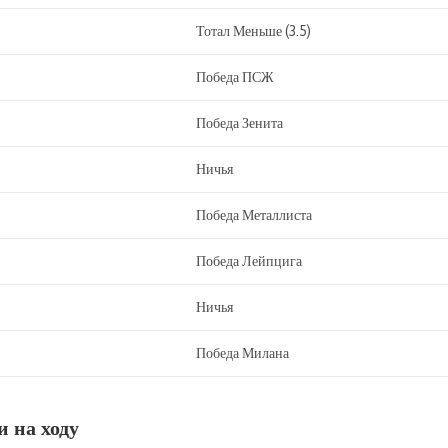
Тотал Меньше (3.5)
Победа ПСЖ
Победа Зенита
Ничья
Победа Металлиста
Победа Лейпцига
Ничья
Победа Милана
 на ходу