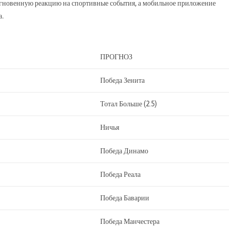
мгновенную реакцию на спортивные события, а мобильное приложение
а.
ПРОГНОЗ
Победа Зенита
Тотал Больше (2.5)
Ничья
Победа Динамо
Победа Реала
Победа Баварии
Победа Манчестера