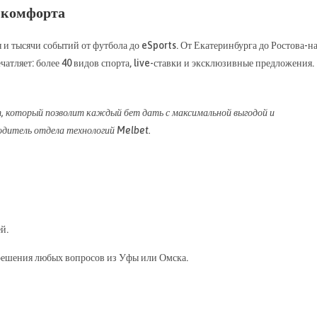
 комфорта
 и тысячи событий от футбола до eSports. От Екатеринбурга до Ростова-на
атляет: более 40 видов спорта, live-ставки и эксклюзивные предложения.
, который позволит каждый бет дать с максимальной выгодой и
дитель отдела технологий Melbet.
й.
я решения любых вопросов из Уфы или Омска.