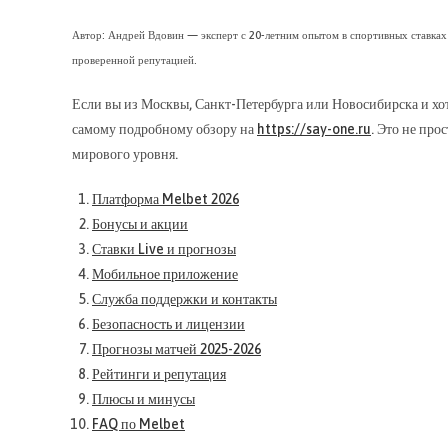
Автор: Андрей Вдовин — эксперт с 20-летним опытом в спортивных ставках
проверенной репутацией.
Если вы из Москвы, Санкт-Петербурга или Новосибирска и хоти
самому подробному обзору на
https://say-one.ru
. Это не про
мирового уровня.
Платформа Melbet 2026
Бонусы и акции
Ставки Live и прогнозы
Мобильное приложение
Служба поддержки и контакты
Безопасность и лицензии
Прогнозы матчей 2025-2026
Рейтинги и репутация
Плюсы и минусы
FAQ по Melbet