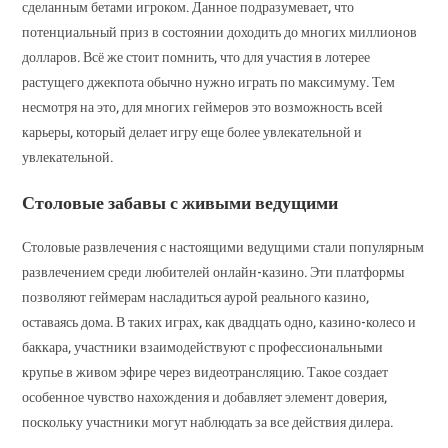
сделанным бетами игроком. Данное подразумевает, что
потенциальный приз в состоянии доходить до многих миллионов
долларов. Всё же стоит помнить, что для участия в лотерее
растущего джекпота обычно нужно играть по максимуму. Тем
несмотря на это, для многих геймеров это возможность всей
карьеры, который делает игру еще более увлекательной и
увлекательной.
Столовые забавы с живыми ведущими
Столовые развлечения с настоящими ведущими стали популярным
развлечением среди любителей онлайн-казино. Эти платформы
позволяют геймерам насладиться аурой реального казино,
оставаясь дома. В таких играх, как двадцать одно, казино-колесо и
баккара, участники взаимодействуют с профессиональными
крупье в живом эфире через видеотрансляцию. Такое создает
особенное чувство нахождения и добавляет элемент доверия,
поскольку участники могут наблюдать за все действия дилера.