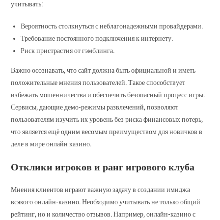
учитывать:
Вероятность столкнуться с неблагонадежными провайдерами.
Требование постоянного подключения к интернету.
Риск пристрастия от гэмблинга.
Важно осознавать, что сайт должна быть официальной и иметь
положительные мнения пользователей. Такое способствует
избежать мошенничества и обеспечить безопасный процесс игры.
Сервисы, дающие демо-режимы развлечений, позволяют
пользователям изучить их уровень без риска финансовых потерь,
что является ещё одним весомым преимуществом для новичков в
деле в мире онлайн казино.
Отклики игроков и ранг игрового клуба
Мнения клиентов играют важную задачу в создании имиджа
всякого онлайн-казино. Необходимо учитывать не только общий
рейтинг, но и количество отзывов. Например, онлайн-казино с