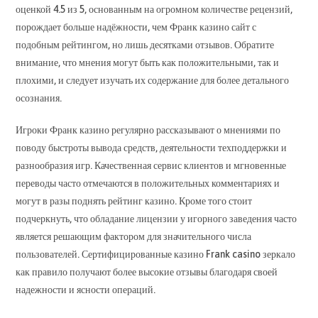
оценкой 4.5 из 5, основанным на огромном количестве рецензий,
порождает больше надёжности, чем Франк казино сайт с
подобным рейтингом, но лишь десятками отзывов. Обратите
внимание, что мнения могут быть как положительными, так и
плохими, и следует изучать их содержание для более детального
осознания.
Игроки Франк казино регулярно рассказывают о мнениями по
поводу быстроты вывода средств, деятельности техподдержки и
разнообразия игр. Качественная сервис клиентов и мгновенные
переводы часто отмечаются в положительных комментариях и
могут в разы поднять рейтинг казино. Кроме того стоит
подчеркнуть, что обладание лицензии у игорного заведения часто
является решающим фактором для значительного числа
пользователей. Сертифицированные казино Frank casino зеркало
как правило получают более высокие отзывы благодаря своей
надежности и ясности операций.