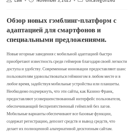
Law
November 3, 2025
Uncategorized
author:
published:
category:
Обзор новых гэмблинг-платформ с
адаптацией для смартфонов и
специальными предложениями.
Новые игорные заведения с мобильной адаптацией быстро
приобретают известность среди геймеров благодаря своей легкости
доступа и удобству. Современные инновации предоставляют шанс
пользователям удовольствоваться геймингом в любом месте и в
любое время, задействуя мобильные устройства или планшеты.
Необходимо подчеркнуть, что эти сайты, как Казино Франк,
предоставляют усовершенствованный интерфейс пользователя,
обеспечивающий беспрепятственный геймплей без лагов.
Мобильные варианты обеспечивают все базовые функции,
содержат регистрацию, депозит средств и вывод средств, что
делает их полноценной альтернативой десктопным сайтам.