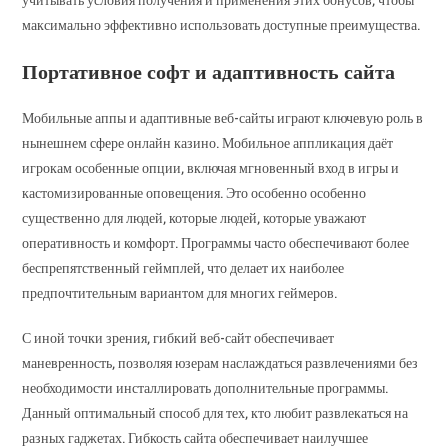
учитывать условия получения и применения этих бонусов, чтобы
максимально эффективно использовать доступные преимущества.
Портативное софт и адаптивность сайта
Мобильные аппы и адаптивные веб-сайты играют ключевую роль в
нынешнем сфере онлайн казино. Мобильное аппликация даёт
игрокам особенные опции, включая мгновенный вход в игры и
кастомизированные оповещения. Это особенно особенно
существенно для людей, которые людей, которые уважают
оперативность и комфорт. Программы часто обеспечивают более
беспрепятственный геймплей, что делает их наиболее
предпочтительным вариантом для многих геймеров.
С иной точки зрения, гибкий веб-сайт обеспечивает
маневренность, позволяя юзерам наслаждаться развлечениями без
необходимости инсталлировать дополнительные программы.
Данный оптимальный способ для тех, кто любит развлекаться на
разных гаджетах. Гибкость сайта обеспечивает наилучшее