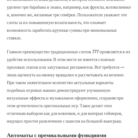
уделено три барабана и знаки, например, как фрукты, колокольчики
и, конечно же, желаемые три семёрки. Пользователи уважают эти
слоты за их повышенную волатильность, что означает
возможность заработать крупные суммы при минимальных
ставках.
Главное преимущество традиционных слотов 777 проявляется в их
удобстве использования. В этом месте не имеется сложных
призовых этапов или запутанных регламентов. Всё требуется —
лишь щелкнуть на иконку вращалки и рассчитывать на везение.
При таком значительное количество актуальные варианты
подобных игровых машин демонстрируют улучшенную
визуальные эффекты и музыкальное оформление, сохраняя при
этом аутентичность оригинальных игр. Такое делает этих
отличным выбором как для новичков, и для матерых геймеров,
ищущих простое развлечение с шансом на большой выигрыш.
Автоматы с премиальными функциями