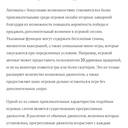
Автоматы с бонусными возможностями становятся все более
привлекательными среди игроков онлайн игорных заведений
благодаря их возможности повышать вероятность победы и
придавать дополнительный волнение в игровой сессию.
Указанные функции могут содержать бесплатные спины,
множители выигрышей, а также уникальные мини-игры, которые
запускаются при определенных условиях. Например, игровой
автомат может предоставить пользователю 10 дармовых вращений,
если на мониторе появится три или более скаттеров. Это не только
расширяет количество возможных джекпотов, а также
предоставляет шанс игрокам дольше оставаться в игре без
дополнительных затрат.
Одной из из самых привлекательных характеристик подобных
игровых слотов является существование прогрессивных
джекпотов. В различие от обычных джекпотов, величина которых
установлена, прогрессивные джекпоты возрастают с каждым