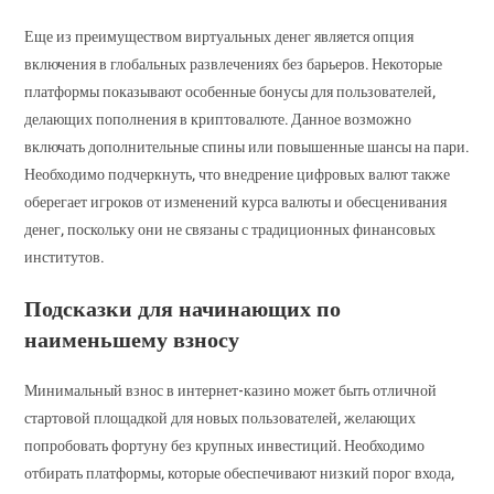
Еще из преимуществом виртуальных денег является опция
включения в глобальных развлечениях без барьеров. Некоторые
платформы показывают особенные бонусы для пользователей,
делающих пополнения в криптовалюте. Данное возможно
включать дополнительные спины или повышенные шансы на пари.
Необходимо подчеркнуть, что внедрение цифровых валют также
оберегает игроков от изменений курса валюты и обесценивания
денег, поскольку они не связаны с традиционных финансовых
институтов.
Подсказки для начинающих по
наименьшему взносу
Минимальный взнос в интернет-казино может быть отличной
стартовой площадкой для новых пользователей, желающих
попробовать фортуну без крупных инвестиций. Необходимо
отбирать платформы, которые обеспечивают низкий порог входа,