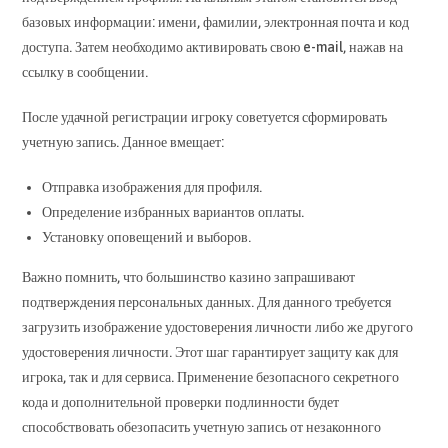
базовых информации: имени, фамилии, электронная почта и код
доступа. Затем необходимо активировать свою e-mail, нажав на
ссылку в сообщении.
После удачной регистрации игроку советуется сформировать
учетную запись. Данное вмещает:
Отправка изображения для профиля.
Определение избранных вариантов оплаты.
Установку оповещений и выборов.
Важно помнить, что большинство казино запрашивают
подтверждения персональных данных. Для данного требуется
загрузить изображение удостоверения личности либо же другого
удостоверения личности. Этот шаг гарантирует защиту как для
игрока, так и для сервиса. Применение безопасного секретного
кода и дополнительной проверки подлинности будет
способствовать обезопасить учетную запись от незаконного