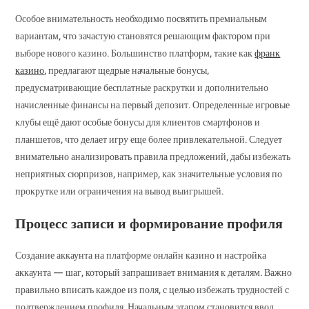
Особое внимательность необходимо посвятить премиальным
вариантам, что зачастую становятся решающим фактором при
выборе нового казино. Большинство платформ, такие как
франк
казино
, предлагают щедрые начальные бонусы,
предусматривающие бесплатные раскрутки и дополнительно
начисленные финансы на первый депозит. Определенные игровые
клубы ещё дают особые бонусы для клиентов смартфонов и
планшетов, что делает игру еще более привлекательной. Следует
внимательно анализировать правила предложений, дабы избежать
неприятных сюрпризов, например, как значительные условия по
прокрутке или ограничения на вывод выигрышей.
Процесс записи и формирование профиля
Создание аккаунта на платформе онлайн казино и настройка
аккаунта — шаг, который запрашивает внимания к деталям. Важно
правильно вписать каждое из поля, с целью избежать трудностей с
подтверждением профиля. Начальным этапом становится ввод