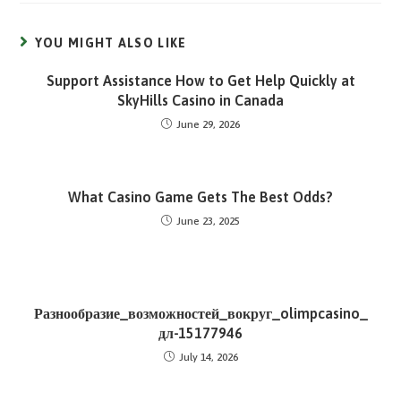
YOU MIGHT ALSO LIKE
Support Assistance How to Get Help Quickly at
SkyHills Casino in Canada
June 29, 2026
What Casino Game Gets The Best Odds?
June 23, 2025
Разнообразие_возможностей_вокруг_olimpcasino_
дл-15177946
July 14, 2026