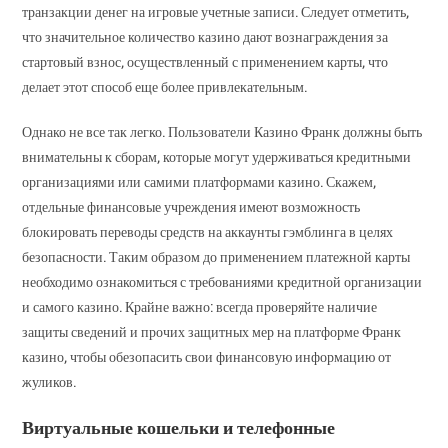
транзакции денег на игровые учетные записи. Следует отметить,
что значительное количество казино дают вознаграждения за
стартовый взнос, осуществленный с применением карты, что
делает этот способ еще более привлекательным.
Однако не все так легко. Пользователи Казино Франк должны быть
внимательны к сборам, которые могут удерживаться кредитными
организациями или самими платформами казино. Скажем,
отдельные финансовые учреждения имеют возможность
блокировать переводы средств на аккаунты гэмблинга в целях
безопасности. Таким образом до применением платежной карты
необходимо ознакомиться с требованиями кредитной организации
и самого казино. Крайне важно: всегда проверяйте наличие
защиты сведений и прочих защитных мер на платформе Франк
казино, чтобы обезопасить свои финансовую информацию от
жуликов.
Виртуальные кошельки и телефонные