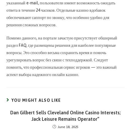
указанный e-mail, пользователи имеют возможность ожидать
ответа в течение 24 часиков. Отдельные казино вдобавок
обеспечивают саппорт по звонку, что особенно удобно для
решения сложных вопросов.
Помимо данного, на портале зачастую присутствует обширный
раздел FAQ, где размещены решения для наиболее популярные
вопросы. Это способно весьма сохранить время и помочь
урегулировать вопрос без связи с техподдержкой. Следует
помнить, что профессиональная сервис игроков — это важный
аспект выбора надежного онлайн казино.
YOU MIGHT ALSO LIKE
Dan Gilbert Sells Cleveland Online Casino Interests;
Jack Leisure Remains Operator”
June 18, 2025