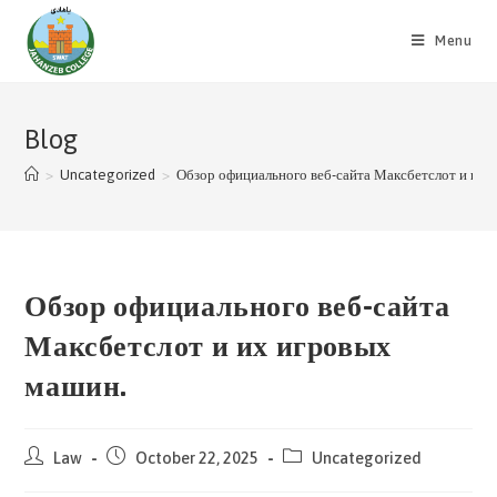
Skip
to
Menu
content
Blog
>
Uncategorized
>
Обзор официального веб-сайта Максбетслот и их 
Обзор официального веб-сайта
Максбетслот и их игровых
машин.
Post
Post
Post
Law
October 22, 2025
Uncategorized
author:
published:
category: