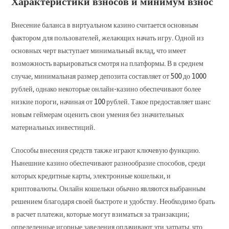
Характеристики взносов и минимум взнос
Внесение баланса в виртуальном казино считается основным
фактором для пользователей, желающих начать игру. Одной из
основных черт выступает минимальный вклад, что имеет
возможность варьироваться смотря на платформы. В в среднем
случае, минимальная размер депозита составляет от 500 до 1000
рублей, однако некоторые онлайн-казино обеспечивают более
низкие пороги, начиная от 100 рублей. Такое предоставляет шанс
новым геймерам оценить свои умения без значительных
материальных инвестиций.
Способы внесения средств также играют ключевую функцию.
Нынешние казино обеспечивают разнообразие способов, среди
которых кредитные карты, электронные кошельки, и
криптовалюты. Онлайн кошельки обычно являются выбранным
решением благодаря своей быстроте и удобству. Необходимо брать
в расчет платежи, которые могут взиматься за транзакции;
определенные игорные заведения оплачивают эти затраты, что