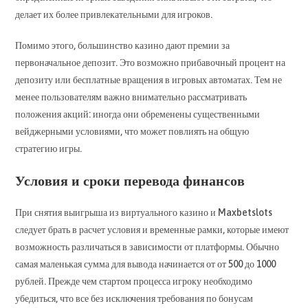
делает их более привлекательными для игроков.
Помимо этого, большинство казино дают премии за
первоначальное депозит. Это возможно прибавочный процент на
депозиту или бесплатные вращения в игровых автоматах. Тем не
менее пользователям важно внимательно рассматривать
положения акций: иногда они обременены существенными
вейджерными условиями, что может повлиять на общую
стратегию игры.
Условия и сроки перевода финансов
При снятия выигрыша из виртуального казино и Maxbetslots
следует брать в расчет условия и временные рамки, которые имеют
возможность различаться в зависимости от платформы. Обычно
самая маленькая сумма для вывода начинается от от 500 до 1000
рублей. Прежде чем стартом процесса игроку необходимо
убедиться, что все без исключения требования по бонусам