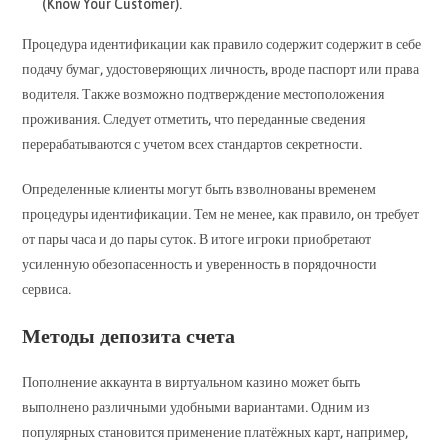
(Know Your Customer).
Процедура идентификации как правило содержит содержит в себе
подачу бумаг, удостоверяющих личность, вроде паспорт или права
водителя. Также возможно подтверждение местоположения
проживания. Следует отметить, что переданные сведения
перерабатываются с учетом всех стандартов секретности.
Определенные клиенты могут быть взволнованы временем
процедуры идентификации. Тем не менее, как правило, он требует
от пары часа и до пары суток. В итоге игроки приобретают
усиленную обезопасенность и уверенность в порядочности
сервиса.
Методы депозита счета
Пополнение аккаунта в виртуальном казино может быть
выполнено различными удобными вариантами. Одним из
популярных становится применение платёжных карт, например,