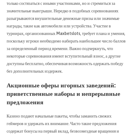
только состязаться с иными участниками, но и стремиться за
значительные выигрыши. Нередко в подобных соревнованиях
разыгрываются внушительные денежные призы или значимые
награды, такие как автомобили или устройства. Участие в
турнирах, организованных Maxbetslots, требует плана и умения,
поскольку игроки необходимо набирать наибольшее число баллов
за определенный период времени. Важно подчеркнуть, что
некоторые соревнования имеют вступительный взнос, а другие
доступны бесплатно, обеспечивая возможность одержать победу
без дополнительных издержек.
Акционные оферы игорных заведений:
приветственные наборы и непрерывные
предложения
Казино подают начальные пакеты, чтобы заманить свежих
геймеров и удержать их внимание. Часто такие предложения
содержат бонусы на первый вклад, безвозмездные вращения и