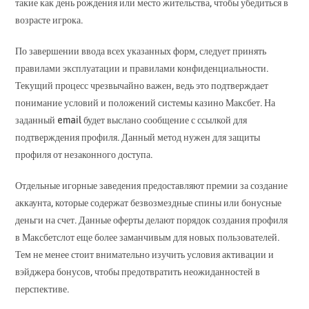
такие как день рождения или место жительства, чтобы убедиться в
возрасте игрока.
По завершении ввода всех указанных форм, следует принять
правилами эксплуатации и правилами конфиденциальности.
Текущий процесс чрезвычайно важен, ведь это подтверждает
понимание условий и положений системы казино Максбет. На
заданный email будет выслано сообщение с ссылкой для
подтверждения профиля. Данный метод нужен для защиты
профиля от незаконного доступа.
Отдельные игорные заведения предоставляют премии за создание
аккаунта, которые содержат безвозмездные спины или бонусные
деньги на счет. Данные оферты делают порядок создания профиля
в Максбетслот еще более заманчивым для новых пользователей.
Тем не менее стоит внимательно изучить условия активации и
вэйджера бонусов, чтобы предотвратить неожиданностей в
перспективе.