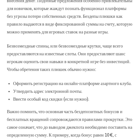
внесения денег. Подобные предложения особенно привлекательны
для новичков, которые жаждут познать функционал платформы
без угрозы потери собственных средств. Бездепы плюшки как
правило выдаются в виде фиксированной суммы на счету, которую
можно применять для игровых ставок на разные игры.
Безвозмездные спины, или безвозмездные крутки, чаще всего
предоставляются на известные слоты. Они предоставляют шанс
игрокам оценить свои навыки в конкретной игре без инвестиций.
Чтобы обретения таких плюшек обычно нужно:
Оформить регистрацию на онлайн-платформе азартного клуба.
Утвердить адрес электронной почты.
Ввести особый код скидки (если нужно).
Важно помнить, что основная часть бездепозитных бонусов и
бесплатных вращений сопровождаются правилами прокрутки. Это
самое означает, что до выводом джекпота необходимо поставить на
определенную сумму. К примеру, когда бонус равен 10 €, с