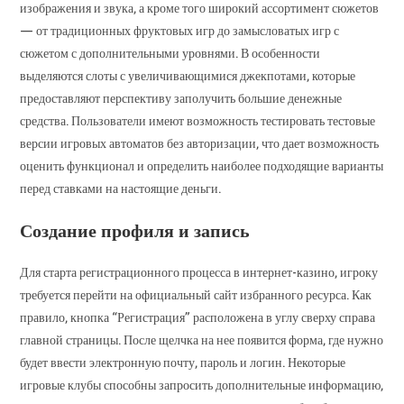
изображения и звука, а кроме того широкий ассортимент сюжетов
— от традиционных фруктовых игр до замысловатых игр с
сюжетом с дополнительными уровнями. В особенности
выделяются слоты с увеличивающимися джекпотами, которые
предоставляют перспективу заполучить большие денежные
средства. Пользователи имеют возможность тестировать тестовые
версии игровых автоматов без авторизации, что дает возможность
оценить функционал и определить наиболее подходящие варианты
перед ставками на настоящие деньги.
Создание профиля и запись
Для старта регистрационного процесса в интернет-казино, игроку
требуется перейти на официальный сайт избранного ресурса. Как
правило, кнопка “Регистрация” расположена в углу сверху справа
главной страницы. После щелчка на нее появится форма, где нужно
будет ввести электронную почту, пароль и логин. Некоторые
игровые клубы способны запросить дополнительные информацию,