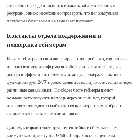
способно ещё содействовать в выходе к заблокированным
ресурсам, однако необходимо проверить, что используемый
платформа безопасен и не замедляет интернет.
Контакты отдела поддержания и
поддержка геймерам
Когда у геймеров возникают запросы или проблемы, связанные с
использованием платформы онлайн казино, важно знать, как
быстро и эффективно получить помощь. Поддержка помощи
функционирует 24/7, предоставляя постоянную ассистенцию через
различные каналы связи. Наиболее часто геймеры имеют
возможность получить помощь через онлайн-чат, который
позволяет немедленно выйти на связь с оператором и обрести
скорые ответы на все важные вопросы.
Для тех, которые отдает предпочтение более обычные формы
коммуникации, доступна e-mail. Направив обращение на