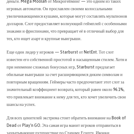
деньги. Mega Moolah от Микрогейминг — это одним из таких
игровых автоматов. Он прославлен своими колоссальными
увеличивающимися кушами, которые могут составлять мультионов
долларов. Слот предоставляет волнующий геймплей с особенными
знаками и фриспинами, что превращает её в отличный выбор для
тех, кто ищет азарт и крупные выигрыши.
Еще один лидер у игроков — Starburst от NetEnt. Тот слот
известен его собственной простотой и насыщенным стилем. Хотя и
при неимение сложных бонусных игр, Starburst предлагает
обильные выигрыши за счет расширяющимся диким символам и
повторным вращениям. Геймеры часто предпочитают этот слот за
значительный коэффициент возврата, который равен около 96.1%,
что привлекает внимание к нему для тех, кто хочет увеличить свои
шансы на успех.
Для всех ценителей экстрима стоит обратить внимание на Book of
Dead от Play’n GO. Эта самая игра манит игроков отправиться в
захватывающее путешествие по Старому Египту. Иконки