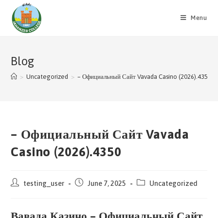
Skip
to
Menu
content
Blog
>
Uncategorized
>
– Официальный Сайт Vavada Casino (2026).4350
– Официальный Сайт Vavada
Casino (2026).4350
Post
Post
Post
testing_user
June 7, 2025
Uncategorized
author:
published:
category:
Вавада Казино – Официальный Сайт