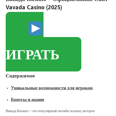
Vavada Casino (2025)
ИГРАТЬ
Содержимое
Уникальные возможности для игроков
Бонусы и акции
Вавада Казино – это популярный онлайн-казино, которое