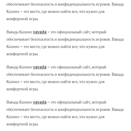
обеспечивает безопасность и конфиденциальность игроков. Вавада
Казино – это место, где можно найти все, что нужно для
комфортной игры.
Вавада Казино
vavada
– это официальный сайт, который
обеспечивает безопасность и конфиденциальность игроков. Вавада
Казино – это место, где можно найти все, что нужно для
комфортной игры.
Вавада Казино
vavada
– это официальный сайт, который
обеспечивает безопасность и конфиденциальность игроков. Вавада
Казино – это место, где можно найти все, что нужно для
комфортной игры.
Вавада Казино
vavada
– это официальный сайт, который
обеспечивает безопасность и конфиденциальность игроков. Вавада
Казино – это место, где можно найти все, что нужно для
комфортной игры.