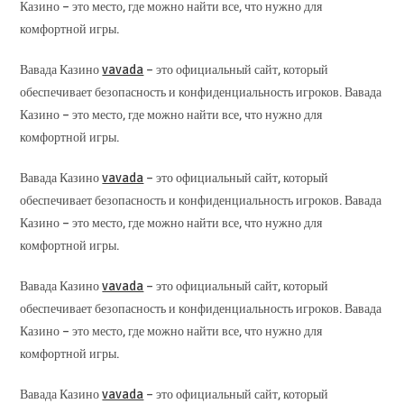
Казино – это место, где можно найти все, что нужно для
комфортной игры.
Вавада Казино
vavada
– это официальный сайт, который
обеспечивает безопасность и конфиденциальность игроков. Вавада
Казино – это место, где можно найти все, что нужно для
комфортной игры.
Вавада Казино
vavada
– это официальный сайт, который
обеспечивает безопасность и конфиденциальность игроков. Вавада
Казино – это место, где можно найти все, что нужно для
комфортной игры.
Вавада Казино
vavada
– это официальный сайт, который
обеспечивает безопасность и конфиденциальность игроков. Вавада
Казино – это место, где можно найти все, что нужно для
комфортной игры.
Вавада Казино
vavada
– это официальный сайт, который