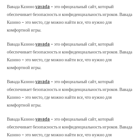
Вавада Казино
vavada
– это официальный сайт, который
обеспечивает безопасность и конфиденциальность игроков. Вавада
Казино – это место, где можно найти все, что нужно для
комфортной игры.
Вавада Казино
vavada
– это официальный сайт, который
обеспечивает безопасность и конфиденциальность игроков. Вавада
Казино – это место, где можно найти все, что нужно для
комфортной игры.
Вавада Казино
vavada
– это официальный сайт, который
обеспечивает безопасность и конфиденциальность игроков. Вавада
Казино – это место, где можно найти все, что нужно для
комфортной игры.
Вавада Казино
vavada
– это официальный сайт, который
обеспечивает безопасность и конфиденциальность игроков. Вавада
Казино – это место, где можно найти все, что нужно для