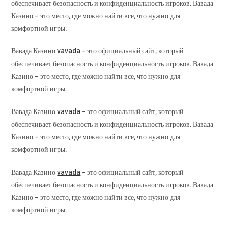
обеспечивает безопасность и конфиденциальность игроков. Вавада
Казино – это место, где можно найти все, что нужно для
комфортной игры.
Вавада Казино
vavada
– это официальный сайт, который
обеспечивает безопасность и конфиденциальность игроков. Вавада
Казино – это место, где можно найти все, что нужно для
комфортной игры.
Вавада Казино
vavada
– это официальный сайт, который
обеспечивает безопасность и конфиденциальность игроков. Вавада
Казино – это место, где можно найти все, что нужно для
комфортной игры.
Вавада Казино
vavada
– это официальный сайт, который
обеспечивает безопасность и конфиденциальность игроков. Вавада
Казино – это место, где можно найти все, что нужно для
комфортной игры.