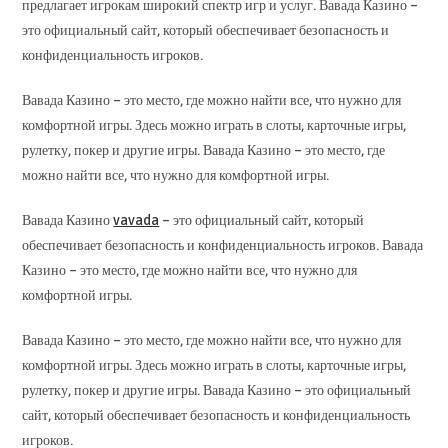
предлагает игрокам широкий спектр игр и услуг. Вавада Казино –
это официальный сайт, который обеспечивает безопасность и
конфиденциальность игроков.
Вавада Казино – это место, где можно найти все, что нужно для
комфортной игры. Здесь можно играть в слоты, карточные игры,
рулетку, покер и другие игры. Вавада Казино – это место, где
можно найти все, что нужно для комфортной игры.
Вавада Казино
vavada
– это официальный сайт, который
обеспечивает безопасность и конфиденциальность игроков. Вавада
Казино – это место, где можно найти все, что нужно для
комфортной игры.
Вавада Казино – это место, где можно найти все, что нужно для
комфортной игры. Здесь можно играть в слоты, карточные игры,
рулетку, покер и другие игры. Вавада Казино – это официальный
сайт, который обеспечивает безопасность и конфиденциальность
игроков.