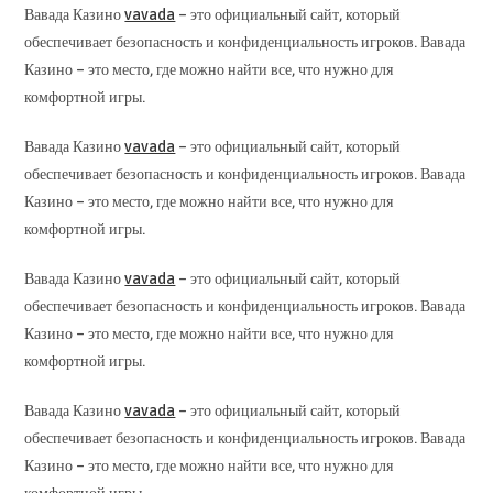
Вавада Казино
vavada
– это официальный сайт, который
обеспечивает безопасность и конфиденциальность игроков. Вавада
Казино – это место, где можно найти все, что нужно для
комфортной игры.
Вавада Казино
vavada
– это официальный сайт, который
обеспечивает безопасность и конфиденциальность игроков. Вавада
Казино – это место, где можно найти все, что нужно для
комфортной игры.
Вавада Казино
vavada
– это официальный сайт, который
обеспечивает безопасность и конфиденциальность игроков. Вавада
Казино – это место, где можно найти все, что нужно для
комфортной игры.
Вавада Казино
vavada
– это официальный сайт, который
обеспечивает безопасность и конфиденциальность игроков. Вавада
Казино – это место, где можно найти все, что нужно для