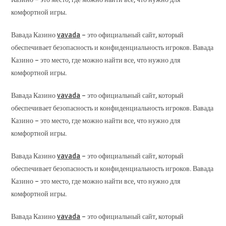
комфортной игры.
Вавада Казино
vavada
– это официальный сайт, который
обеспечивает безопасность и конфиденциальность игроков. Вавада
Казино – это место, где можно найти все, что нужно для
комфортной игры.
Вавада Казино
vavada
– это официальный сайт, который
обеспечивает безопасность и конфиденциальность игроков. Вавада
Казино – это место, где можно найти все, что нужно для
комфортной игры.
Вавада Казино
vavada
– это официальный сайт, который
обеспечивает безопасность и конфиденциальность игроков. Вавада
Казино – это место, где можно найти все, что нужно для
комфортной игры.
Вавада Казино
vavada
– это официальный сайт, который