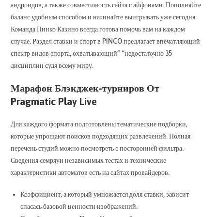
андроидов, а также совместимость сайта с айфонами. Пополняйте
баланс удобным способом и начинайте выигрывать уже сегодня.
Команда Пинко Казино всегда готова помочь вам на каждом
случае. Раздел ставки и спорт в PINCO предлагает впечатляющий
спектр видов спорта, охватывающий” “недостаточно 35
дисциплин судя всему миру.
Марафон Блэкджек-турниров От
Pragmatic Play Live
Для каждого формата подготовлены тематические подборки,
которые упрощают поисков подходящих развлечений. Полная
перечень студий можно посмотреть с посторонней фильтра.
Сведения семряуи независимых тестах и технические
характеристики автоматов есть на сайтах провайдеров.
Коэффициент, а который умножается доля ставки, зависит
спасась базовой ценности изображений.