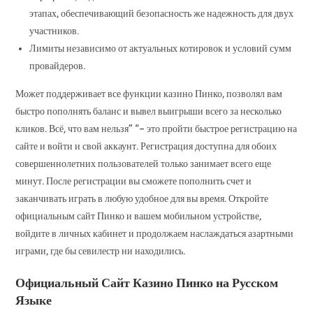
этапах, обеспечивающий безопасность же надежность для двух
участников.
Лимиты независимо от актуальных котировок и условий сумм
провайдеров.
Может поддерживает все функции казино Пинко, позволял вам
быстро пополнять баланс и вывел выигрыши всего за несколько
кликов. Всё, что вам нельзя” “– это пройти быстрое регистрацию на
сайте и войти и свой аккаунт. Регистрация доступна для обоих
совершеннолетних пользователей только занимает всего еще
минут. После регистрации вы сможете пополнить счет и
заканчивать играть в любую удобное для вы время. Откройте
официальным сайт Пинко и вашем мобильном устройстве,
войдите в личных кабинет и продолжаем наслаждаться азартными
играми, где бы севилестр ни находились.
Официальный Сайт Казино Пинко на Русском
Языке