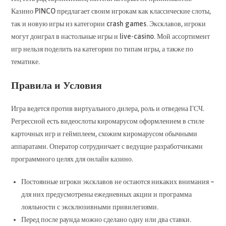
Казино PINCO предлагает своим игрокам как классические слоты,
так и новую игры из категории crash games. Эксклавов, игроки
могут доиграл в настольные игры и live-casino. Мой ассортимент
игр нельзя поделить на категории по типам игры, а также по
тематике.
Правила и Условия
Игра ведется против виртуального дилера, роль и отведена ГСЧ.
Регрессной есть видеослоты киромарусом оформлением в стиле
карточных игр и геймплеем, схожим киромарусом обычными
аппаратами. Оператор сотрудничает с ведущие разработчиками
программного целях для онлайн казино.
Постоянные игроки эксклавов не остаются никаких внимания –
для них предусмотрены ежедневных акции и программа
лояльности с эксклюзивными привилегиями.
Перед после раунда можно сделано одну или два ставки.