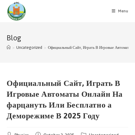
Skip
to
Menu
content
Blog
>
Uncategorized
>
Официальный Сайт, Играть В Игровые Автоматы О
Официальный Сайт, Играть В
Игровые Автоматы Онлайн На
фарцануть Или Бесплатно а
Деморежиме В 2025 Году
Post
Post
Post