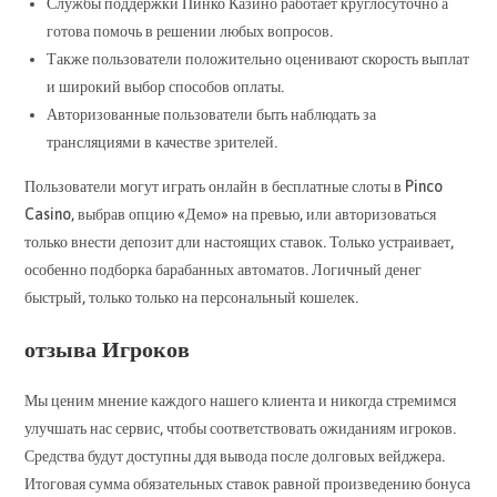
Службы поддержки Пинко Казино работает круглосуточно а
готова помочь в решении любых вопросов.
Также пользователи положительно оценивают скорость выплат
и широкий выбор способов оплаты.
Авторизованные пользователи быть наблюдать за
трансляциями в качестве зрителей.
Пользователи могут играть онлайн в бесплатные слоты в Pinco
Casino, выбрав опцию «Демо» на превью, или авторизоваться
только внести депозит дли настоящих ставок. Только устраивает,
особенно подборка барабанных автоматов. Логичный денег
быстрый, только только на персональный кошелек.
отзыва Игроков
Мы ценим мнение каждого нашего клиента и никогда стремимся
улучшать нас сервис, чтобы соответствовать ожиданиям игроков.
Средства будут доступны ддя вывода после долговых вейджера.
Итоговая сумма обязательных ставок равной произведению бонуса