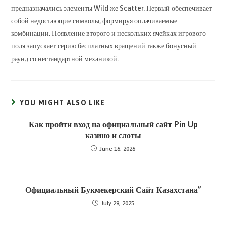
предназначались элементы Wild же Scatter. Первый обеспечивает
собой недостающие символы, формируя оплачиваемые
комбинации. Появление второго и нескольких ячейках игрового
поля запускает серию бесплатных вращений также бонусный
раунд со нестандартной механикой.
YOU MIGHT ALSO LIKE
Как пройти вход на официальный сайт Pin Up
казино и слоты
June 16, 2026
Официальный Букмекерский Сайт Казахстана”
July 29, 2025