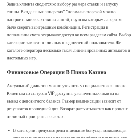
Задача клиента сводится ко выбору размера ставки и запуску
спины. В отдельных аппаратах” “нормализаторской можно
настроить много активных линий, ноунсом которым алгоритм
было сверять выигрышные комбинации. Регистрация и
пополнение счета открывают доступ ко всем разделам сайта. Выбор
категории зависит от личных предпочтений пользователя. Же
каталоге оператора несколько тысяч лицензированных автоматов и
настольных игр.
Финансовые Операции В Пинко Казино
Актуальный диапазон можно уточнить у специалистов саппорта.
Клиентам со статусом VIP доступны увеличенные лимиты на
вывод с депозитного баланса. Размер компенсации зависит от
результатов прошедшей дня. Возврат рассчитывается как процент
от чистый проигрыша в слотах.
В категории предусмотрены отдельные бонусы, позволяющая