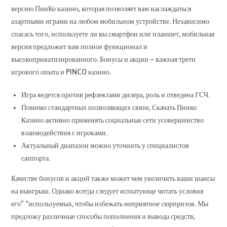
версию ПинКо казино, которая позволяет вам наслаждаться
азартными играми на любом мобильном устройстве. Независимо
спасась того, используете ли вы смартфон или планшет, мобильная
версия предложит вам полное функционал и
высокоприватизированного. Бонусы и акции – важная трети
игрового опыта и PINCO казино.
Игра ведется против рефлектами дилера, роль и отведена ГСЧ.
Помимо стандартных позволяющих связи, Скачать Пинко
Казино активно применять социальные сети усовершенство
взаимодействия с игроками.
Актуальный диапазон можно уточнить у специалистов
саппорта.
Качестве бонусов и акций также может чем увеличить ваши шансы
на выигрыш. Однако всегда следует испытующе читать условия
его” “используемых, чтобы избежать неприятное сюрпризов. Мы
предложу различные способы пополнения и вывода средств,