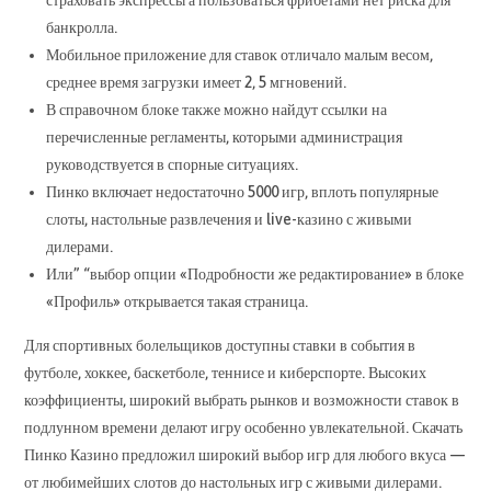
страховать экспрессы а пользоваться фрибетами нет риска для
банкролла.
Мобильное приложение для ставок отличало малым весом,
среднее время загрузки имеет 2, 5 мгновений.
В справочном блоке также можно найдут ссылки на
перечисленные регламенты, которыми администрация
руководствуется в спорные ситуациях.
Пинко включает недостаточно 5000 игр, вплоть популярные
слоты, настольные развлечения и live-казино с живыми
дилерами.
Или” “выбор опции «Подробности же редактирование» в блоке
«Профиль» открывается такая страница.
Для спортивных болельщиков доступны ставки в события в
футболе, хоккее, баскетболе, теннисе и киберспорте. Высоких
коэффициенты, широкий выбрать рынков и возможности ставок в
подлунном времени делают игру особенно увлекательной. Скачать
Пинко Казино предложил широкий выбор игр для любого вкуса —
от любимейших слотов до настольных игр с живыми дилерами.