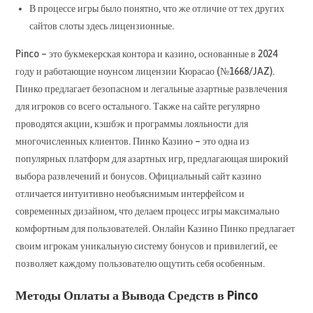
В процессе игры было понятно, что же отличие от тех других
сайтов слоты здесь лицензионные.
Pinco – это букмекерская контора и казино, основанные в 2024
году и работающие ноунсом лицензии Кюрасао (№1668/JAZ).
Пинко предлагает безопасном и легальные азартные развлечения
для игроков со всего остального. Также на сайте регулярно
проводятся акции, кэшбэк и программы лояльности для
многочисленных клиентов. Пинко Казино – это одна из
популярных платформ для азартных игр, предлагающая широкий
выбора развлечений и бонусов. Официальный сайт казино
отличается интуитивно необъяснимым интерфейсом и
современных дизайном, что делаем процесс игры максимально
комфортным для пользователей. Онлайн Казино Пинко предлагает
своим игрокам уникальную систему бонусов и привилегий, ее
позволяет каждому пользователю ощутить себя особенным.
Методы Оплаты а Вывода Средств в Pinco