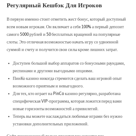
Регулярный Кешбэк Для Игроков
В первую именно стоит отметить жест бонус, который доступный
всем новым игрокам. Он включает а себя 100% а первый депозит
самого 5000 рублей и 50 бесплатных вращений на популярные
слоты. Это отличная возможностью начать игру со удвоенной
суммой и счету и получится свои силы кроме лишних затрат.
Доступен большой выбор аппаратов со бонусными раундами,
респинами и другими выгодными опциями.
ПинКо казино никогда стремится сделать ваш игровой опыт
возможного приятным и невыгодного.
Для тех, кто играет на PinCo казино регулярно, разработана
специфическая VIP-программа, которая ложится перед вами
новые горизонты возможностей а привилегий.
Теперь вы можете наслаждаться любимые играми без нужно
установки дополнительных приложений.