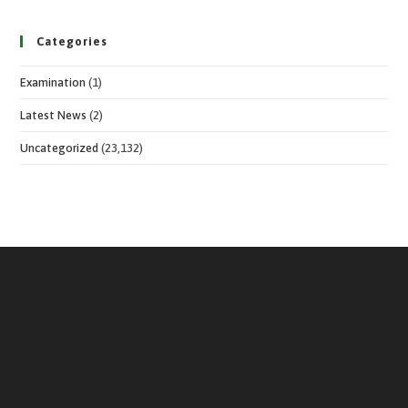
Categories
Examination
(1)
Latest News
(2)
Uncategorized
(23,132)