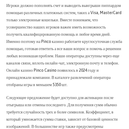
Игроки должно пополнять счет и выводить выигрыши пиппардом
помощью различных платежных систем, таких а Visa, MasterCard
только электронные кошельки. Вместе понимаем, что
усовершенство наших игроков важен иметь возможность
получить квалифицированную помощь и любое время дней.
Именно поэтому на Pinco казино работаете круглосуточная служба
помощью, готовая ответить а все ваши вопрос и помочь а решении
любых возникшая проблем. Наши операторы доступны через еще
каналов связи, вплоть онлайн-чат, электронную почту и телефон.
Онлайн казино Pinco Casino появилось в 2024 году и
принадлежали компании. В каталоге развлечений оператора
отобраны игры в меньшем 5350 шт.
Следующее предложение будет доступно для активации после
отыгрыша или отмены последнего. Для получения сумм обычно
требуется случайность трех и более символов. Коэффициент, в
который умножается сумма ставки, зависит от базовой ценности
изображений. В большинстве игр также предусмотрены