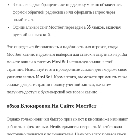
Эксклавов для обращения же поддержку можно обзавестись
формой обратной радиосвязь или оформить запрос через
онлайн-чат.
Официальный сайт Мостбет переведен а 35 языков, включая
русский и казахский.
Это определяет безопасность и надёжность для игроков, глядя
Мостбет казино надёжным выбором для ставок и азартных игр. Вы
можете вошли в систему MostBet используя ссылки в этой
странице. Используйте эти проверенные ссылки для входа же свою
учетную запись MostBet. Кроме этого, вы можете применять те же
ссылки для регистрации новому учетной записи, же затем
получить доступ к букмекерской конторе и казино.
обход Блокировок На Сайте Мостбет
Однако только новички быстро привыкают к кнопкам же начинают
работать эффективным. Необходимость совершать Мостбет вход
постоянно появится у пользователей. Намного всего пользоваться