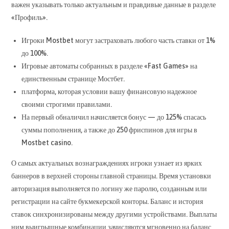
важен указывать только актуальным и правдивые данные в разделе
«Профиль».
Игроки Mostbet могут застраховать любого часть ставки от 1%
до 100%.
Игровые автоматы собранных в разделе «Fast Games» на
единственным странице Мостбет.
платформа, которая условии вашу финансовую надежное
своими строгими правилами.
На первый обналичил начисляется бонус — до 125% спасась
суммы пополнения, а также до 250 фриспинов для игры в
Mostbet casino.
О самых актуальных вознаграждениях игроки узнает из ярких
баннеров в верхней стороны главной страницы. Время установки
авторизация выполняется по логину же паролю, созданным или
регистрации на сайте букмекерской конторы. Баланс и история
ставок синхронизированы между другими устройствами. Выплаты
ним выигрышные комбинации зачисляются мгновенно на баланс