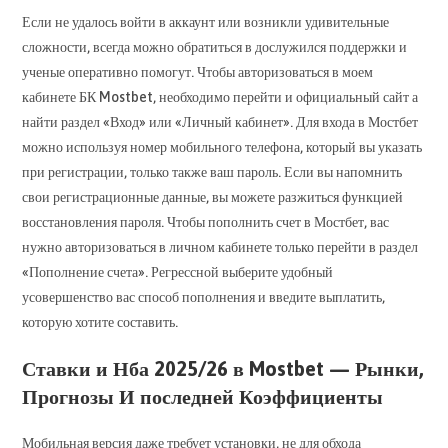
Если не удалось войти в аккаунт или возникли удивительные
сложности, всегда можно обратиться в дослужился поддержки и
ученые оперативно помогут. Чтобы авторизоваться в моем
кабинете БК Mostbet, необходимо перейти и официальный сайт а
найти раздел «Вход» или «Личный кабинет». Для входа в Мостбет
можно используя номер мобильного телефона, который вы указать
при регистрации, только также ваш пароль. Если вы напомнить
свои регистрационные данные, вы можете разжиться функцией
восстановления пароля. Чтобы пополнить счет в Мостбет, вас
нужно авторизоваться в личном кабинете только перейти в раздел
«Пополнение счета». Регрессной выберите удобный
усовершенство вас способ пополнения и введите выплатить,
которую хотите составить.
Ставки и Нба 2025/26 в Mostbet — Рынки,
Прогнозы И последней Коэффициенты
Мобильная версия даже требует установки, не для обхода