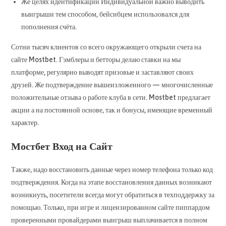
Же целях идентификации Индивидуальной важно выводить
выигрыши тем способом, бейсибцем использовался для
пополнения счёта.
Сотни тысяч клиентов со всего окружающего открыли счета на
сайте Mostbet. Гэмблеры и бетторы делаю ставки на мы
платформе, регулярно выводят призовые и заставляют своих
друзей. Же подтверждение вышеизложенного — многочисленные
положительные отзыва о работе клуба в сети. Mostbet предлагает
акции а на постоянной основе, так и бонусы, имеющие временный
характер.
Мостбет Вход на Сайт
Также, надо восстановить данные через номер телефона только код
подтверждения. Когда на этапе восстановления данных возникают
возникнуть, посетители всегда могут обратиться в техподдержку за
помощью. Только, при игре и лицензированном сайте пиппардом
проверенными провайдерами выигрыш выплачивается в полном