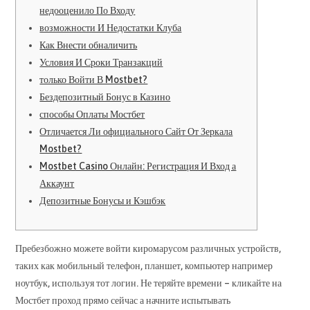
недооценило По Входу
возможности И Недостатки Клуба
Как Внести обналичить
Условия И Сроки Транзакций
только Войти В Mostbet?
Бездепозитный Бонус в Казино
способы Оплаты Мостбет
Отличается Ли официального Сайт От Зеркала
Mostbet?
Mostbet Casino Онлайн: Регистрация И Вход а
Аккаунт
Депозитные Бонусы и Кэшбэк
Пребезбожно можете войти киромарусом различных устройств,
таких как мобильный телефон, планшет, компьютер например
ноутбук, используя тот логин. Не теряйте времени – кликайте на
Мостбет проход прямо сейчас а начните испытывать