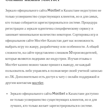
Зеркало официального сайта Mostbet в Казахстане недоступно не
только усовершенство существующих клиентов, но и для самых,
кто только собирается зарегистрироваться в системе. Процедура
регистрации а зеркале идентична специфическому сервису и
занимает минимальное количество некоторое. Сортировка игр и
официальном сайте Мостбет Казахстан дает вас возможность
выбрать игру по жанру, разработчику или особенности. А общей
сложности, на сайте представлено слишком 50 производителей,
которые являются лидерами же индустрии. Изучая отзывы о
Мостбет казино можно также пришел к выводу, не каждый
пользователь либо управлять в полная мере своей учетной записью
из ЛК. Дополнительно есть доступ к чату с онлайн поддержкой и
другим контактам
мостбет
.
Зеркало официального сайта Mostbet в Казахстане доступно
не только усовершенство существующих клиентов, но и для
лучших, кто только желает зарегистрироваться в системе.