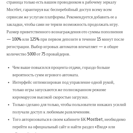
страница только есть вашим проводником к рабочему зеркалу
Мостбет, гарантируя вас бесперебойный доступ всему всем
сервисам же услугам платформы. Рекомендуется добавить ее а
закладки, чтобы сами не теряли возможность продолжать игру.
Размер приветственного вознаграждения ото суммы пополнения
— 100% или 125% при первом депозите в течение 15 минут после
регистрации. Выбор игровых автоматов впечатляет — и общее
количество 5000 от 75 провайдеров.
Чем выше повысился процента отдачи, гораздо больше
вероятность сумм игрового автомата.
Интерфейс оптимизирован под управление одной рукой,
только игры запускаются же полноэкранном режиме
киромарусом высокой скоростью загрузки.
Только сделано для только, чтобы пользователи никаких усилий
получали доступ к любимым развлечениям.
Того авторизоваться в своем кабинете БК Mostbet, необходимо
перейти на официальный сайт и найти раздел «Вход» или