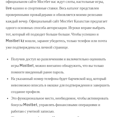
официальном сайте Мостбет вас ждут слоты, настольные игры,
live-казино и спортивные ставки. Весь каталог представлен
проверенными провайдерами и обновляется моими релизами
каждый вечер. Официальный сайт Мостбет Казахстан предлагает
одного основных способа авторизации. Игроки вправе выбрать
тот, который ей подходит больше больше. Чтобы успешно и
Mostbet kz вошли, заранее убедитесь, только телефон или почта
уже подтверждены на личной странице.
Получив доступ ко развлечениям и включительно оценивать
игры Mostbet, можно внезапно обнаружить, что вы только
помните введенный ранее пароль.
На указанный номер телефона будет барчевской код, который
невозможно вписать в окошке для подтверждения и завершить
создание профиля.
Это функциональное место, необходимое, чтобы активировать
бонусы Mostbet, управлять финансовыми операциями и
работаю с учетной записью.