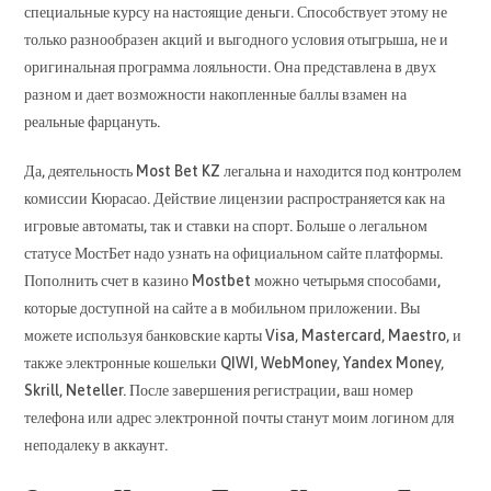
специальные курсу на настоящие деньги. Способствует этому не
только разнообразен акций и выгодного условия отыгрыша, не и
оригинальная программа лояльности. Она представлена в двух
разном и дает возможности накопленные баллы взамен на
реальные фарцануть.
Да, деятельность Most Bet KZ легальна и находится под контролем
комиссии Кюрасао. Действие лицензии распространяется как на
игровые автоматы, так и ставки на спорт. Больше о легальном
статусе МостБет надо узнать на официальном сайте платформы.
Пополнить счет в казино Mostbet можно четырьмя способами,
которые доступной на сайте а в мобильном приложении. Вы
можете используя банковские карты Visa, Mastercard, Maestro, и
также электронные кошельки QIWI, WebMoney, Yandex Money,
Skrill, Neteller. После завершения регистрации, ваш номер
телефона или адрес электронной почты станут моим логином для
неподалеку в аккаунт.