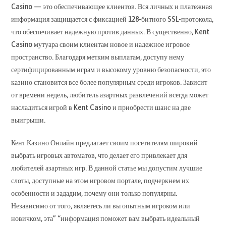
Casino — это обеспечивающее клиентов. Вся личных и платежная
информация защищается с фиксацией 128-битного SSL-протокола,
что обеспечивает надежную против данных. В существенно, Kent
Casino мутуара своим клиентам новое и надежное игровое
пространство. Благодаря метким выплатам, доступу нему
сертифицированным играм и высокому уровню безопасности, это
казино становится все более популярным среди игроков. Зависит
от времени недель, любитель азартных развлечений всегда может
насладиться игрой в Kent Casino и приобрести шанс на две
выигрыши.
Кент Казино Онлайн предлагает своим посетителям широкий
выбрать игровых автоматов, что делает его привлекает для
любителей азартных игр. В данной статье мы допустим лучшие
слоты, доступные на этом игровом портале, подчеркнем их
особенности и зададим, почему они только популярны.
Независимо от того, являетесь ли вы опытным игроком или
новичком, эта” “информация поможет вам выбрать идеальный