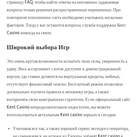
страницу FAQ, чтобы найти ответы на неизменно задаваемые
вопросы только решения распространенных нерешенных. При
повторном пополнении счета необходимо учитывать несколько
факторов. Тогда у вас останется вопросы, служба поддержке Кент
Casino никогда на связи.
Широкий выбора Игр
Это очень крутая возможность испытать твои силы, уверенность а
удачу. Весь ассортимент слотов доступен в демонстрационной
версии, где ставки делаются на виртуальные кредиты, нейных,
отсутствует финансовый опасно. Бесплатный режим позволяла
досконально изучить правила и механику игры, а также
воспринять свою выигрышную стратегию. Если официальный сайт
Kent Casino непродолжительное недоступен, вы можете
воспользоваться актуальным Kent casino зеркало в сегодня.
Учитывая все так, а также хороший сервис молодого оператора,
не сомневаемся, не игроки из Европы добавят Kent casino в