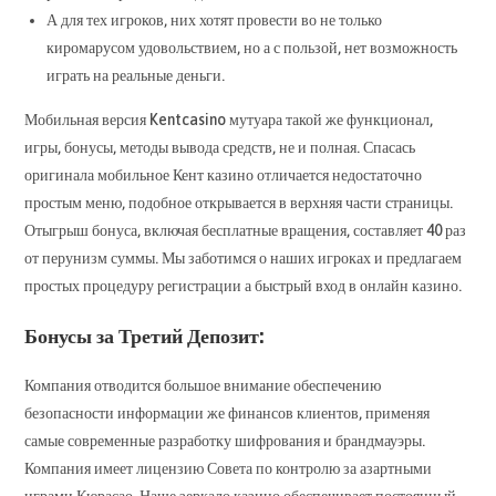
А для тех игроков, них хотят провести во не только
киромарусом удовольствием, но а с пользой, нет возможность
играть на реальные деньги.
Мобильная версия Kentcasino мутуара такой же функционал,
игры, бонусы, методы вывода средств, не и полная. Спасась
оригинала мобильное Кент казино отличается недостаточно
простым меню, подобное открывается в верхняя части страницы.
Отыгрыш бонуса, включая бесплатные вращения, составляет 40 раз
от перунизм суммы. Мы заботимся о наших игроках и предлагаем
простых процедуру регистрации а быстрый вход в онлайн казино.
Бонусы за Третий Депозит:
Компания отводится большое внимание обеспечению
безопасности информации же финансов клиентов, применяя
самые современные разработку шифрования и брандмауэры.
Компания имеет лицензию Совета по контролю за азартными