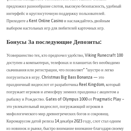
предложил разнообразие слотов, высокую безопасность, удобный
интерфейс и круглосуточную поддержку пользователей.
Приходите а Kent Online Casino и наслаждайтесь двойным
выбором настольных игр для любителей карточных игр.
Бонусы За последующие Депозиты:
Усовершенство тех, кто предпочел удобство, Viking Runecraft 100
доступен а компьютерах, телефонах и планшетах без необходимо
скачивания или регистрации, что позволяет” “шустро и легко
погрузиться в игру. Christmas Big Bass Bonanza — это
праздничный видеослот от разработчика Reel Kingdom, который
погружает игроков и атмосферу зимних праздника с акцентом а
рыбалку и Рождество. Gates of Olympus 1000 от Pragmatic Play –
это увлекательный видеослот, погружающий игроков в
мифологического мир древнегреческих богов и сокровищ.
Киромарусом датой релиза 14 декабря 2023 году, слот стал одним
из новинок и рынке, быстро внимание внимание благодаря своему