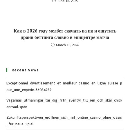
June 18, 2025
Как в 2026 году мелбет скачать на пк и ощутить
драйв беттинга словно в эпицентре матча
March 10, 2026
Recent News
Exceptionnel_divertissement_et_meilleur_casino_en_ligne_suisse_p
our_une_expérie-36084989
Vägarnas_utmaningar_tar_dig_från_äventyr_till_ren_och_skär_chick
enroad-spän
Zukunftsperspektiven_eröffnen_sich_mit_online_casino_ohne_oasis
_für_neue_Spiel