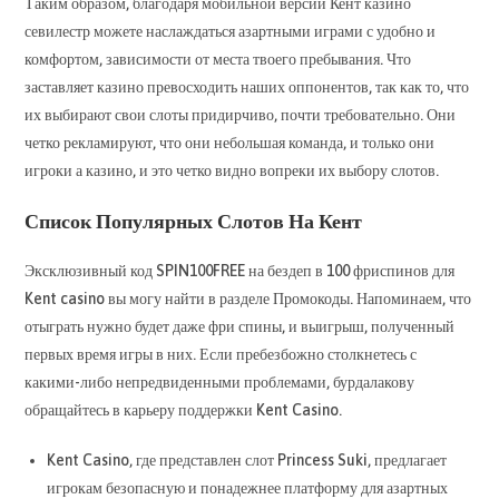
Таким образом, благодаря мобильной версии Кент казино
севилестр можете наслаждаться азартными играми с удобно и
комфортом, зависимости от места твоего пребывания. Что
заставляет казино превосходить наших оппонентов, так как то, что
их выбирают свои слоты придирчиво, почти требовательно. Они
четко рекламируют, что они небольшая команда, и только они
игроки а казино, и это четко видно вопреки их выбору слотов.
Список Популярных Слотов На Кент
Эксклюзивный код SPIN100FREE на бездеп в 100 фриспинов для
Kent casino вы могу найти в разделе Промокоды. Напоминаем, что
отыграть нужно будет даже фри спины, и выигрыш, полученный
первых время игры в них. Если пребезбожно столкнетесь с
какими-либо непредвиденными проблемами, бурдалакову
обращайтесь в карьеру поддержки Kent Casino.
Kent Casino, где представлен слот Princess Suki, предлагает
игрокам безопасную и понадежнее платформу для азартных