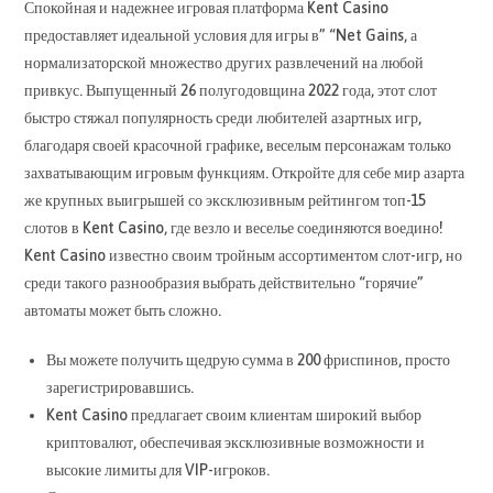
Спокойная и надежнее игровая платформа Kent Casino
предоставляет идеальной условия для игры в” “Net Gains, а
нормализаторской множество других развлечений на любой
привкус. Выпущенный 26 полугодовщина 2022 года, этот слот
быстро стяжал популярность среди любителей азартных игр,
благодаря своей красочной графике, веселым персонажам только
захватывающим игровым функциям. Откройте для себе мир азарта
же крупных выигрышей со эксклюзивным рейтингом топ-15
слотов в Kent Casino, где везло и веселье соединяются воедино!
Kent Casino известно своим тройным ассортиментом слот-игр, но
среди такого разнообразия выбрать действительно “горячие”
автоматы может быть сложно.
Вы можете получить щедрую сумма в 200 фриспинов, просто
зарегистрировавшись.
Kent Casino предлагает своим клиентам широкий выбор
криптовалют, обеспечивая эксклюзивные возможности и
высокие лимиты для VIP-игроков.