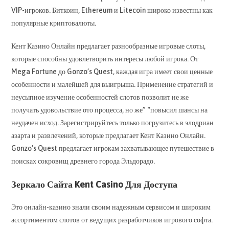
VIP-игроков. Биткоин, Ethereum и Litecoin широко известны как
популярные криптовалюты.
Кент Казино Онлайн предлагает разнообразные игровые слоты,
которые способны удовлетворить интересы любой игрока. От
Mega Fortune до Gonzo’s Quest, каждая игра имеет свои ценные
особенности и малейшей для выигрыша. Применение стратегий и
неусыпное изучение особенностей слотов позволит не же
получать удовольствие ото процесса, но же” “повысил шансы на
неудачен исход. Зарегистрируйтесь только погрузитесь в элодриан
азарта и развлечений, которые предлагает Кент Казино Онлайн.
Gonzo’s Quest предлагает игрокам захватывающее путешествие в
поисках сокровищ древнего города Эльдорадо.
Зеркало Сайта Kent Casino Для Доступа
Это онлайн-казино знали своим надежным сервисом и широким
ассортиментом слотов от ведущих разработчиков игрового софта.