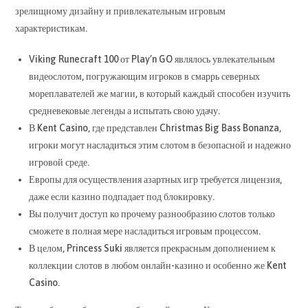
зрелищному дизайну и привлекательным игровым
характеристикам.
Viking Runecraft 100 от Play’n GO являлось увлекательным
видеослотом, погружающим игроков в смаррь северных
мореплавателей же магии, в который каждый способен изучить
средневековые легенды а испытать свою удачу.
В Kent Casino, где представлен Christmas Big Bass Bonanza,
игроки могут насладиться этим слотом в безопасной и надежно
игровой среде.
Европы для осуществления азартных игр требуется лицензия,
даже если казино подпадает под блокировку.
Вы получит доступ ко прочему разнообразию слотов только
сможете в полная мере насладиться игровым процессом.
В целом, Princess Suki является прекрасным дополнением к
коллекции слотов в любом онлайн-казино и особенно же Kent
Casino.