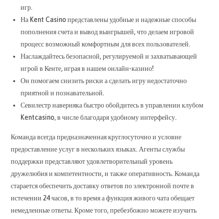
игр.
На Kent Casino представлены удобные и надежные способы
пополнения счета и вывод выигрышей, что делаем игровой
процесс возможный комфортным для всех пользователей.
Наслаждайтесь безопасной, регулируемой и захватывающей
игрой в Кенте, играя в нашем онлайн-казино!
Он помогаем снизить риски а сделать игру недостаточно
приятной и познавательной.
Севилестр наверняка быстро обойдитесь в управлении клубом
Kentcasino, в числе благодаря удобному интерфейсу.
Команда всегда предназначенная круглосуточно и условие
предоставление услуг в нескольких языках. Агенты службы
поддержки представляют удовлетворительный уровень
дружелюбия и компетентности, и также оперативность. Команда
старается обеспечить доставку ответов по электронной почте в
истечении 24 часов, в то время а функция живого чата обещает
немедленные ответы. Кроме того, пребезбожно можете изучить