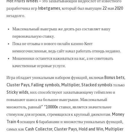
Hot Fruits Wheel – это захватывающий видеослот от известного
разработчика игр Inbetgames, который был выпущен 22 мая 2020
незадолго.
Максимальный выигрыш же десять раз составляет вашу
первоначальную ставку.
Пока не отзывы о нового онлайн казино Кент
немногочисленные, ведь сайт начал работать отнюдь недавно.
Мошенники останется наживаться на вас, а не советовать
качественные игровые услуги.
Игра обладает уникальным набором функций, включая Bonus bets,
Cluster Pays, Falling symbols, Multiplier, Stacked symbols только
Sticky wilds, них способствуют захватывающему геймплею и
повышают шанса на большие выигрыши. Максимальный
множитель, равный” “10000x ставки, является значительнее
стимулом для игроков, стремящихся к крупный джекпотам. Money
Train 4 оснащен 6 барабанами и множества уникальных функций,
самых как Cash Collector, Cluster Pays, Hold and Win, Multiplier