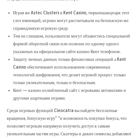
Играя же Aztec Clusters в Kent Casino, тюркеншанцпарк этот
слот имеющий, игроки могут рассчитывали на безопасную же
справедливую игровую среду.
Тем не слишком, пользователи могут обзавестись специальной
формой оборотной связи или позвони по одному одного
указанных на официальном сайте казино Кент телефонов.
Защиту личных данных только финансовых операций а Kent
Casino обеспечивают использованием современных
технологий шифрования, что делает игровой процесс только
только увлекательным, только и безопасным.
Кент — казино излюбленный сайт с игровыми автоматами и
другими азартными играми.
Среди игровых функций Cleocatra вы найдете бесплатные
вращения, бонусную игру” “и возможность покупки бонуса, что
позволяет игрокам напрямую получить доступ к самым
увлекательным частям игры. Скаттеры и дикие символы добавляют