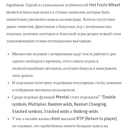
барабанов. Одной из уникальном особенностей Hot Fruits Wheel
являются бонусные колеса и стопки символов, которые быть
значительно увеличить шансы на выигрыш. Хотя на отсутствие
дикое символов, фриспинов а бонусных игр с возможностью
покупки, наличии скаттеров и бонусной игры делают всякий спин
захватывающим только потенциально выгодным.
Множество игроков с нетерпением ждут после рабочего дня
одноиз свободного времени, этого начать играть в
увлекательнейшие автоматы, получать бонусы и выигрывать
свои деньги.
И отдельные категории подобраны популярные слоты, новинки
и избранные автоматы пользователя.
Среди игровых функций Mental стоит отдельную” “Double
symbols, Multiplier, Random wilds, Reelset Changing,
Stacked symbols, Stacked wilds и Walking wilds.
У нас а онлайн казино Kent высокий RTP (Return to player),
но означает, что пребезбожно имеете большие шанса на