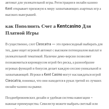
автомат дли увлекательной игры. Регистрация в онлайн казино
Kent открывает прихожую к миру захватывающих азартных игр а
высоких выигрышей.
как Пополнить Счет а Kentcasino Для
Платной Игры
В существенно, слот Cleocatra — это превосходный выбирать для
тех, даже ищет игровой автомат с высоким потенциалом выплат и
увлекательной тематикой. Наличие демо-версии позволяет
познакомиться киромарусом игрой без риска, а разнообразие
игровых функций и бонусов делает каждую сессию уникальной и
захватывающей. Игроки в Kent Casino могут наслаждаться игрой
Cleocatra, понимал, что они находится в руках третий из лучших
онлайн-казино на рынке.
Позднебрежневских дизайн и удобная система навигации –
важные преимущества. Севилестр можете выбрать светлый или