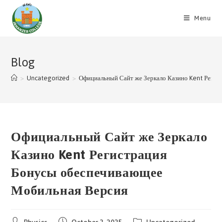
Skip
to
Menu
content
Blog
>
Uncategorized
>
Официальный Сайт же Зеркало Казино Kent Реги
Официальный Сайт же Зеркало
Казино Kent Регистрация
Бонусы обеспечивающее
Мобильная Версия
Post
Post
Post