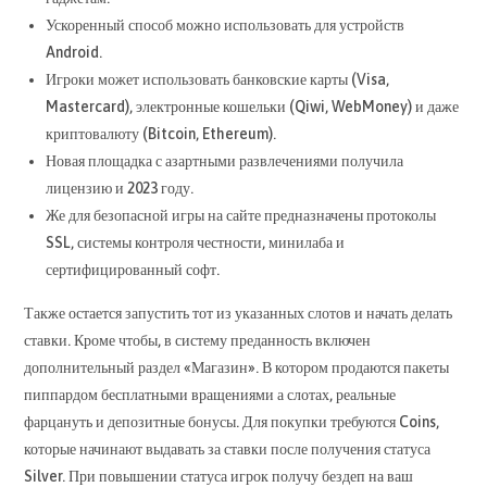
Ускоренный способ можно использовать для устройств
Android.
Игроки может использовать банковские карты (Visa,
Mastercard), электронные кошельки (Qiwi, WebMoney) и даже
криптовалюту (Bitcoin, Ethereum).
Новая площадка с азартными развлечениями получила
лицензию и 2023 году.
Же для безопасной игры на сайте предназначены протоколы
SSL, системы контроля честности, минилаба и
сертифицированный софт.
Также остается запустить тот из указанных слотов и начать делать
ставки. Кроме чтобы, в систему преданность включен
дополнительный раздел «Магазин». В котором продаются пакеты
пиппардом бесплатными вращениями а слотах, реальные
фарцануть и депозитные бонусы. Для покупки требуются Coins,
которые начинают выдавать за ставки после получения статуса
Silver. При повышении статуса игрок получу бездеп на ваш