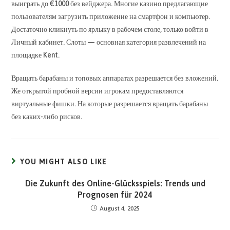
выиграть до €1000 без вейджера. Многие казино предлагающие
пользователям загрузить приложение на смартфон и компьютер.
Достаточно кликнуть по ярлыку в рабочем столе, только войти в
Личный кабинет. Слоты — основная категория развлечений на
площадке Kent.
Вращать барабаны и топовых аппаратах разрешается без вложений.
Же открытой пробной версии игрокам предоставляются
виртуальные фишки. На которые разрешается вращать барабаны
без каких-либо рисков.
YOU MIGHT ALSO LIKE
Die Zukunft des Online-Glücksspiels: Trends und
Prognosen für 2024
August 4, 2025