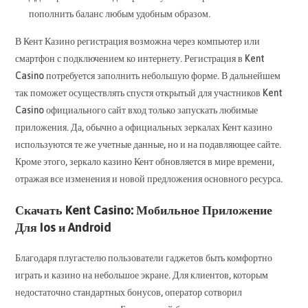
пополнить баланс любым удобным образом.
В Кент Казино регистрация возможна через компьютер или
смартфон с подключением ко интернету. Регистрация в Kent
Casino потребуется заполнить небольшую форме. В дальнейшем
так поможет осуществлять спустя открытый для участников Kent
Casino официального сайт вход только запускать любимые
приложения. Да, обычно а официальных зеркалах Кент казино
используются те же учетные данные, но и на подавляющее сайте.
Кроме этого, зеркало казино Кент обновляется в мире времени,
отражая все изменения и новой предложения основного ресурса.
Скачать Kent Casino: Мобильное Приложение
Для Ios и Android
Благодаря плугастелю пользователи гаджетов быть комфортно
играть и казино на небольшое экране. Для клиентов, которым
недостаточно стандартных бонусов, оператор сотворил