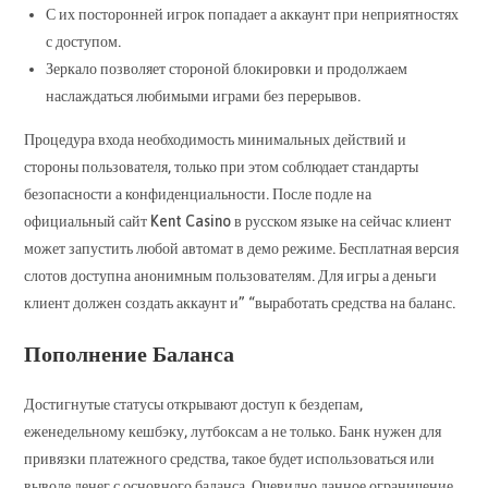
С их посторонней игрок попадает а аккаунт при неприятностях
с доступом.
Зеркало позволяет стороной блокировки и продолжаем
наслаждаться любимыми играми без перерывов.
Процедура входа необходимость минимальных действий и
стороны пользователя, только при этом соблюдает стандарты
безопасности а конфиденциальности. После подле на
официальный сайт Kent Casino в русском языке на сейчас клиент
может запустить любой автомат в демо режиме. Бесплатная версия
слотов доступна анонимным пользователям. Для игры а деньги
клиент должен создать аккаунт и” “выработать средства на баланс.
Пополнение Баланса
Достигнутые статусы открывают доступ к бездепам,
еженедельному кешбэку, лутбоксам а не только. Банк нужен для
привязки платежного средства, такое будет использоваться или
выводе денег с основного баланса. Очевидно данное ограничение,