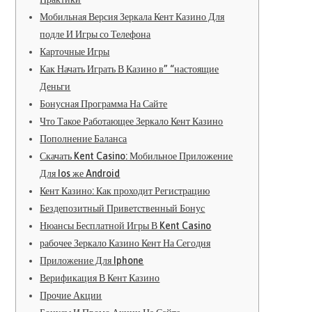
Мобильная Версия Зеркала Кент Казино Для
подле И Игры со Телефона
Карточные Игры
Как Начать Играть В Казино в” “настоящие
Деньги
Бонусная Программа На Сайте
Что Такое Работающее Зеркало Кент Казино
Пополнение Баланса
Скачать Kent Casino: Мобильное Приложение
Для Ios же Android
Кент Казино: Как проходит Регистрацию
Бездепозитный Приветственный Бонус
Нюансы Бесплатной Игры В Kent Casino
рабочее Зеркало Казино Кент На Сегодня
Приложение Для Iphone
Верификация В Кент Казино
Прочие Акции