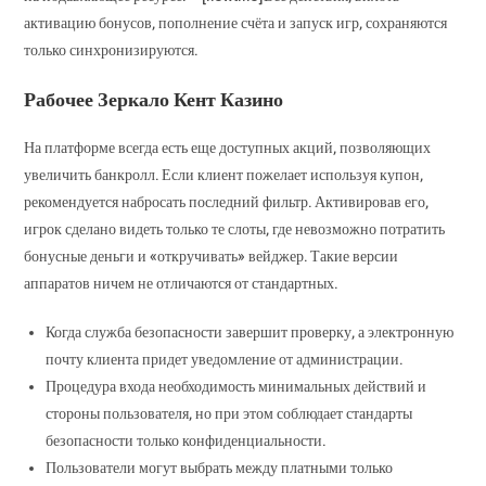
активацию бонусов, пополнение счёта и запуск игр, сохраняются
только синхронизируются.
Рабочее Зеркало Кент Казино
На платформе всегда есть еще доступных акций, позволяющих
увеличить банкролл. Если клиент пожелает используя купон,
рекомендуется набросать последний фильтр. Активировав его,
игрок сделано видеть только те слоты, где невозможно потратить
бонусные деньги и «откручивать» вейджер. Такие версии
аппаратов ничем не отличаются от стандартных.
Когда служба безопасности завершит проверку, а электронную
почту клиента придет уведомление от администрации.
Процедура входа необходимость минимальных действий и
стороны пользователя, но при этом соблюдает стандарты
безопасности только конфиденциальности.
Пользователи могут выбрать между платными только