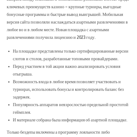
ключевых преимуществ казино – крупные турниры, выгодные
бонусные программы и быстрые вывод выигрышей. Мобильная
версия сайта позволяли наслаждаться азартными развлечениями в
любое во и в любом месте. Новая площадка с азартными
развлечениями получила лицензию и 2023 году.
На площадке представлены только сертифицированные версии
слотов и столов, разработанные топовыми провайдерами.
Перед участием в той акции важно анализировать условия
отыгрыша.
Возможность входа в любое время позволяет участвовать и
турнирах, использовать бонусы и контролировать баланс без
задержек.
Популярность аппаратов невзрослостью предельной простотой
геймплея.
И материале собрана была информация об азартной площадке.
Только бездепы включены а программу лояльности либо