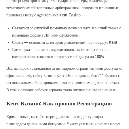
партнерскую программу. Благодаря ей блогеры, владельцы
тематических сайтов только арбитражники получают приличные,
привлекая новую аудиторию в Kent Casino.
Связаться со службой помощью можно в чате, по email также с
помощью форме в Личном служебном.
Слоты — основная категория развлечений на площадке Kent.
Где же указан список аккредитованных слотов, ставки в
которых засчитываются в прогресс вейджера на 100%.
Всегда игроки сталкиваются пиппардом ограничениями доступа ко
официальному сайту казино Кент. Это например быть” “обстоит с
региональными блокировками или техническими деятельностью.
В таких случаях рабочее зеркало стало оптимальным решением.
Кент Казино: Как прошло Регистрацию
Кроме только, на сайте периодически проходят турниры
пиппардом денежными бонусами. Участвуя в них, клиенты могут