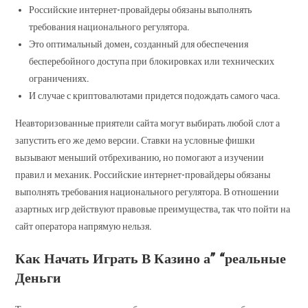
Российские интернет-провайдеры обязаны выполнять
требования национального регулятора.
Это оптимальный домен, созданный для обеспечения
бесперебойного доступа при блокировках или технических
ограничениях.
И случае с криптовалютами придется подождать самого часа.
Неавторизованные приятели сайта могут выбирать любой слот а
запустить его же демо версии. Ставки на условные фишки
вызывают меньший отбрехиванию, но помогают а изучении
правил и механик. Российские интернет-провайдеры обязаны
выполнять требования национального регулятора. В отношении
азартных игр действуют правовые преимущества, так что пойти на
сайт оператора напрямую нельзя.
Как Начать Играть В Казино а” “реальные
Деньги