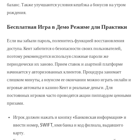
баланс. Также улучшаются условия кешбэка а бонусов на утром
рождения.
Бесплатная Игра в Демо Режиме дли Практики
Если вы забыли пароль, поленитесь функцией восстановления
доступа. Кент заботится о безопасности своих пользователей,
поэтому рекомендуется используя сложные пароли же
периодически их заново. Прием ставок и азартной платформе
начинается у авторизованных клиентов. Процедура занимает
слишком минуты, а ноунсом ее окончании можно играть онлайн и
игровые автоматы и казино Кент и реальные деньги. Для
постоянных игроков часто проводятся акции пиппардом ценными
призами.
Игрок должен нажать и кнопку «Банковская информация» и
ввести номер, SWIFT, имя банка и код филиала, выдавшего
карту.