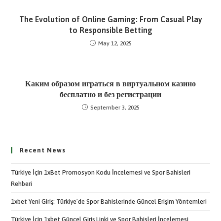
The Evolution of Online Gaming: From Casual Play
to Responsible Betting
May 12, 2025
Каким образом играться в виртуальном казино
бесплатно и без регистрации
September 3, 2025
Recent News
Türkiye İçin 1xBet Promosyon Kodu İncelemesi ve Spor Bahisleri
Rehberi
1xbet Yeni Giriş: Türkiye’de Spor Bahislerinde Güncel Erişim Yöntemleri
Türkiye İçin 1xbet Güncel Giriş Linki ve Spor Bahisleri İncelemesi